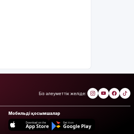
Біз әлеуметтік желіде:
Мобильді қосымшалар
Download on the
Get it on
App Store
Google Play