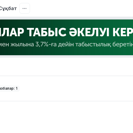
Сұқбат
збалар: 1