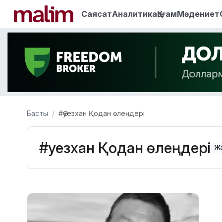
Саясат
Аналитика
Қоғам
Мәдениет
Басты
#Әуезхан Қодан өлеңдері
#Әуезхан Қодан өлеңдері
Жа