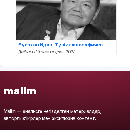
Әуезхан Қодар. Түрік философиясы
Әдебиет
•
19 желтоқсан, 2024
malim
Malim — анализге негізделген материалдар,
авторлық пікірлер мен эксклюзив контент.