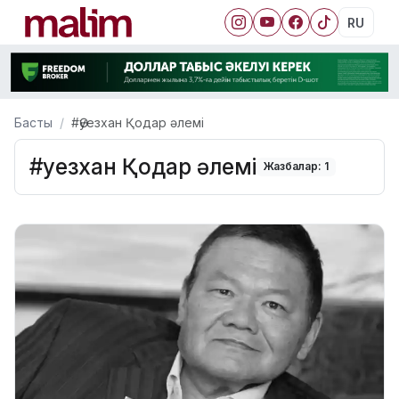
RU
Басты
#Әуезхан Қодар әлемі
#Әуезхан Қодар әлемі
Жазбалар: 1