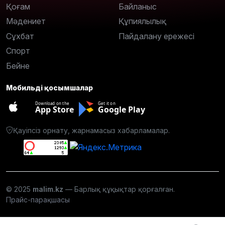
Қоғам
Байланыс
Мәдениет
Құпиялылық
Сұхбат
Пайдалану ережесі
Спорт
Бейне
Мобильді қосымшалар
Download on the
Get it on
App Store
Google Play
Қауіпсіз орнату, жарнамасыз хабарламалар.
© 2025
malim.kz
— Барлық құқықтар қорғалған.
Прайс-парақшасы