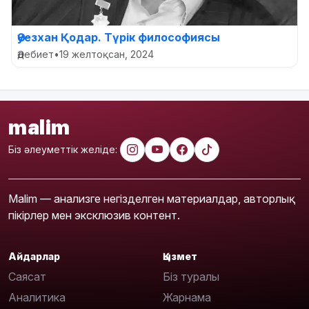
Әуезхан Қодар. Түрік философиясы
Әдебиет
•
19 желтоқсан, 2024
malim
Біз әлеуметтік желіде:
Malim — анализге негізделген материалдар, авторлық
пікірлер мен эксклюзив контент.
Айдарлар
Қызмет
Саясат
Біз туралы
Аналитика
Жарнама