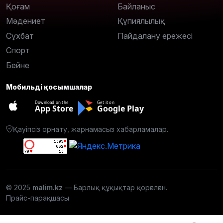
Қоғам
Байланыс
Мәдениет
Құпиялылық
Сұхбат
Пайдалану ережесі
Спорт
Бейне
Мобильді қосымшалар
Download on the
Get it on
App Store
Google Play
Қауіпсіз орнату, жарнамасыз хабарламалар.
© 2025
malim.kz
— Барлық құқықтар қорғалған.
Прайс-парақшасы