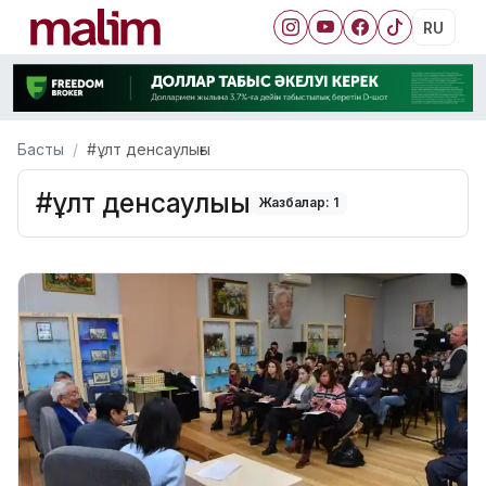
RU
Басты
#ұлт денсаулығы
#ұлт денсаулығы
Жазбалар: 1