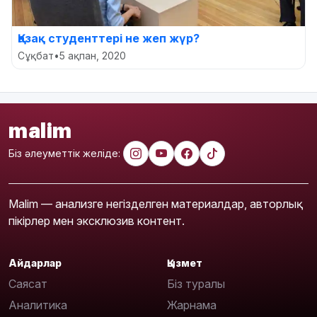
Қазақ студенттері не жеп жүр?
Сұқбат
•
5 ақпан, 2020
malim
Біз әлеуметтік желіде:
Malim — анализге негізделген материалдар, авторлық
пікірлер мен эксклюзив контент.
Айдарлар
Қызмет
Саясат
Біз туралы
Аналитика
Жарнама