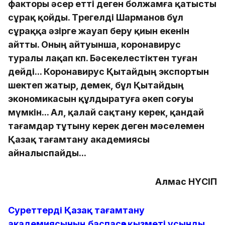
факторы әсер етті деген болжамға қатысты
сұрақ қойды. Төрегелді Шарманов бұл
сұраққа әзірге жауап беру қиын екенін
айтты. Оның айтуынша, коронавирус
туралы лақап көп. Бәсекелестіктен туған
дейді... Коронавирус Қытайдың экспортын
шектеп жатыр, демек, бұл Қытайдың
экономикасын құлдыратуға әкеп соғуы
мүмкін... Ал, қалай сақтану керек, қандай
тағамдар тұтыну керек деген мәселемен
Қазақ тағамтану академиясы
айналыспайды...
Алмас НҮСІП
Суреттерді Қазақ тағамтану
академиясының баспасөз қызметі ұсынды.