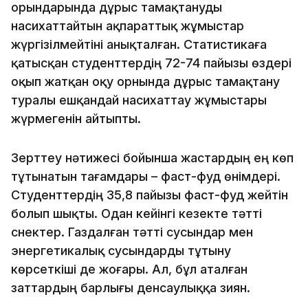
орындарында дұрыс тамақтануды
насихаттайтын ақпараттық жұмыстар
жүргізілмейтіні анықталған. Статистикаға
қатысқан студенттердің 72-74 пайызы өздері
оқып жатқан оқу орнында дұрыс тамақтану
туралы ешқандай насихаттау жұмыстары
жүрмегенін айтыпты.
Зерттеу нәтижесі бойынша жастардың ең көп
тұтынатын тағамдары – фаст-фуд өнімдері.
Студенттердің 35,8 пайызы фаст-фуд жейтін
болып шықты. Одан кейінгі кезекте тәтті
снектер. Газдалған тәтті сусындар мен
энергетикалық сусындарды тұтыну
көрсеткіші де жоғары. Ал, бұл аталған
заттардың барлығы денсаулыққа зиян.