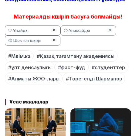
Материалды көшіріп басуға болмайды!
🤍 Ұнайды
😞 Ұнамайды
0
0
😡 Шектен шыққан
0
#Мәлім.кз
#Қазақ тағамтану академиясы
#ұлт денсаулығы
#фаст-фуд
#студенттер
#Алматы ЖОО-лары
#Төрегелді Шарманов
Ұқсас мақалалар