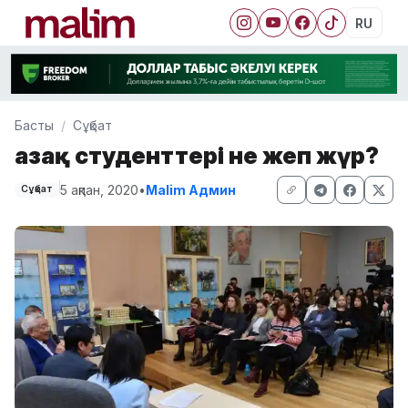
RU
Басты
Сұқбат
Қазақ студенттері не жеп жүр?
5 ақпан, 2020
•
Malim Админ
Сұқбат