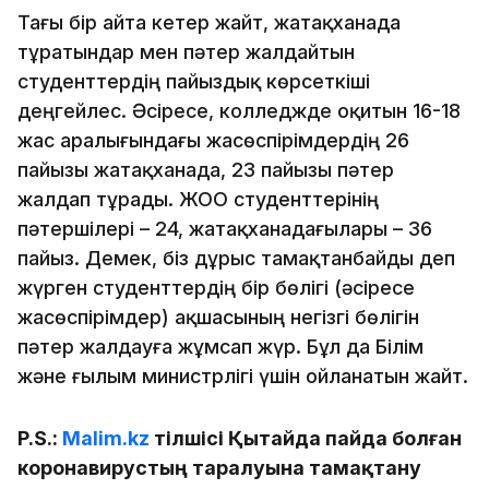
Тағы бір айта кетер жайт, жатақханада
тұратындар мен пәтер жалдайтын
студенттердің пайыздық көрсеткіші
деңгейлес. Әсіресе, колледжде оқитын 16-18
жас аралығындағы жасөспірімдердің 26
пайызы жатақханада, 23 пайызы пәтер
жалдап тұрады. ЖОО студенттерінің
пәтершілері – 24, жатақханадағылары – 36
пайыз. Демек, біз дұрыс тамақтанбайды деп
жүрген студенттердің бір бөлігі (әсіресе
жасөспірімдер) ақшасының негізгі бөлігін
пәтер жалдауға жұмсап жүр. Бұл да Білім
және ғылым министрлігі үшін ойланатын жайт.
P.S.:
Malim.kz
тілшісі Қытайда пайда болған
коронавирустың таралуына тамақтану