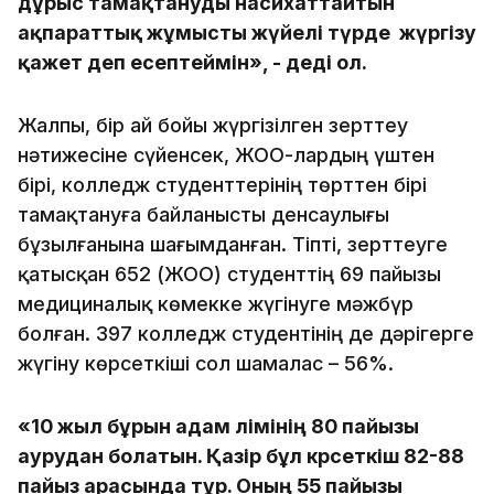
дұрыс тамақтануды насихаттайтын
ақпараттық жұмысты жүйелі түрде жүргізу
қажет деп есептеймін», - деді ол.
Жалпы, бір ай бойы жүргізілген зерттеу
нәтижесіне сүйенсек, ЖОО-лардың үштен
бірі, колледж студенттерінің төрттен бірі
тамақтануға байланысты денсаулығы
бұзылғанына шағымданған. Тіпті, зерттеуге
қатысқан 652 (ЖОО) студенттің 69 пайызы
медициналық көмекке жүгінуге мәжбүр
болған. 397 колледж студентінің де дәрігерге
жүгіну көрсеткіші сол шамалас – 56%.
«10 жыл бұрын адам өлімінің 80 пайызы
аурудан болатын. Қазір бұл көрсеткіш 82-88
пайыз арасында тұр. Оның 55 пайызы