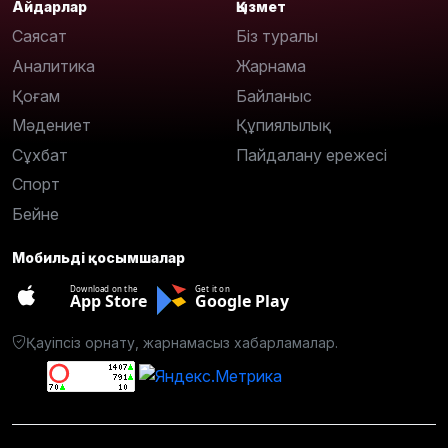
Айдарлар
Қызмет
Саясат
Біз туралы
Аналитика
Жарнама
Қоғам
Байланыс
Мәдениет
Құпиялылық
Сұхбат
Пайдалану ережесі
Спорт
Бейне
Мобильді қосымшалар
Download on the
Get it on
App Store
Google Play
Қауіпсіз орнату, жарнамасыз хабарламалар.