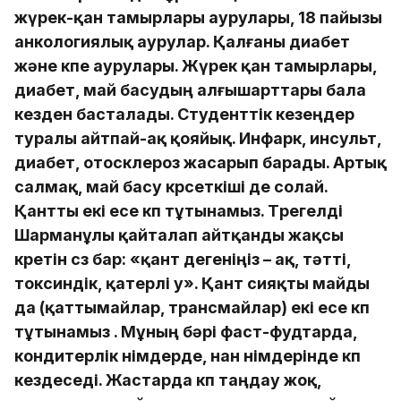
жүрек-қан тамырлары аурулары, 18 пайызы
анкологиялық аурулар. Қалғаны диабет
және өкпе аурулары. Жүрек қан тамырлары,
диабет, май басудың алғышарттары бала
кезден басталады. Студенттік кезеңдер
туралы айтпай-ақ қояйық. Инфарк, инсульт,
диабет, отосклероз жасарып барады. Артық
салмақ, май басу көрсеткіші де солай.
Қантты екі есе көп тұтынамыз. Төрегелді
Шарманұлы қайталап айтқанды жақсы
көретін сөз бар: «қант дегеніңіз – ақ, тәтті,
токсиндік, қатерлі у». Қант сияқты майды
да (қаттымайлар, трансмайлар) екі есе көп
тұтынамыз . Мұның бәрі фаст-фудтарда,
кондитерлік өнімдерде, нан өнімдерінде көп
кездеседі. Жастарда көп таңдау жоқ,