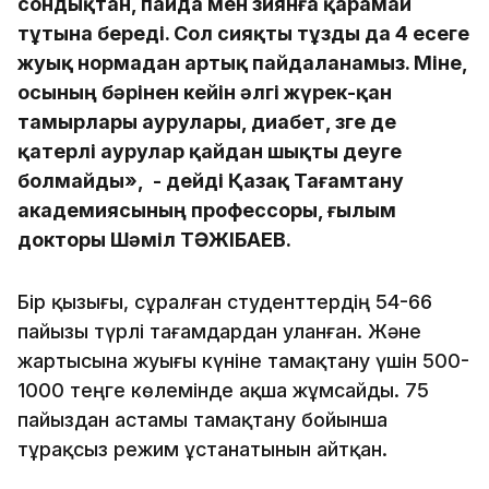
сондықтан, пайда мен зиянға қарамай
тұтына береді. Сол сияқты тұзды да 4 есеге
жуық нормадан артық пайдаланамыз. Міне,
осының бәрінен кейін әлгі жүрек-қан
тамырлары аурулары, диабет, өзге де
қатерлі аурулар қайдан шықты деуге
болмайды», - дейді Қазақ Тағамтану
академиясының профессоры, ғылым
докторы Шәміл ТӘЖІБАЕВ.
Бір қызығы, сұралған студенттердің 54-66
пайызы түрлі тағамдардан уланған. Және
жартысына жуығы күніне тамақтану үшін 500-
1000 теңге көлемінде ақша жұмсайды. 75
пайыздан астамы тамақтану бойынша
тұрақсыз режим ұстанатынын айтқан.