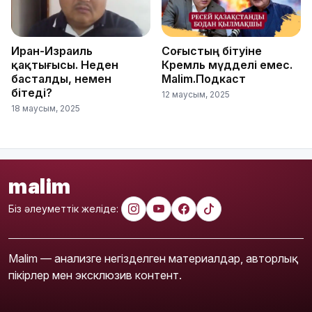
Иран-Израиль
Соғыстың бітуіне
қақтығысы. Неден
Кремль мүдделі емес.
басталды, немен
Malim.Подкаст
бітеді?
12 маусым, 2025
18 маусым, 2025
malim
Біз әлеуметтік желіде:
Malim — анализге негізделген материалдар, авторлық
пікірлер мен эксклюзив контент.