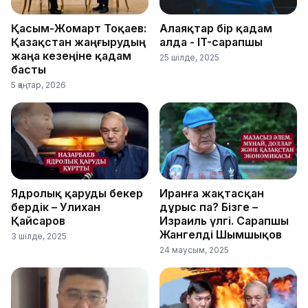
Қасым-Жомарт Тоқаев:
Алаяқтар бір қадам
Қазақстан жаңғырудың
алда - IT-сарапшы
жаңа кезеңіне қадам
25 шілде, 2025
басты
5 қаңтар, 2026
Ядролық қаруды бекер
Иранға жақтасқан
бердік – Уәлихан
дұрыс па? Бізге –
Қайсаров
Израиль үлгі. Сарапшы
Жангелді Шымшықов
3 шілде, 2025
24 маусым, 2025