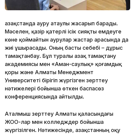
Қазақстанда ауру атаулы жасарып барады.
Мәселен, қазір қатерлі ісік сияқты емдеуге
көне қоймайтын аурулар жастар арасында да
жиі ұшырасады. Оның басты себебі – дұрыс
тамақтанбау. Бұл туралы Қазақ тамақтану
академиясы мен «Аман-саулық» қоғамдық
қоры және Алматы Менеджмент
Университеті бірігіп жүргізген зерттеу
нәтижелері бойынша өткен баспасөз
конференциясында айтылды.
Аталмыш зерттеу Алматы қаласындағы
ЖОО-лар мен колледждер бойынша
жүргізілген. Нәтижесінде, Қазақстанның оқу