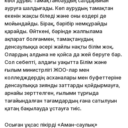
көбі дұрыс тамақтанбаудың салдарынан
ауруға шалдығады. Көп аурудың тамақтан
екенін жақсы біледі және оны өздері де
мойындайды. Бірақ, бәрібір немқұрайды
қарайды. Өйткені, бәрінде жалпылама
ақпарат болғанмен, тамақтанудың
денсаулыққа әсері жайлы нақты білім жоқ.
Олардың алдына не қойса да жей беруге бар.
Сол себепті, алдағы уақытта Білім және
ғылым министрлігі ЖОО-лар мен
колледждердің асханалары мен буфеттеріне
денсаулыққа зиянды заттарды қойдырмауға,
арнайы зерттелген, ғылыми тұрғыда
тағайындалған тағамдардың ғана сатылуын
қатаң бақылауда ұстауға тиіс.
Осыған ұқсас пікірді «Аман-саулық» ҚҚ