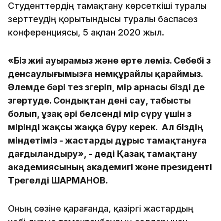
Студенттердің тамақтану көрсеткіші туралы
зерттеудің қорытындысы туралы баспасөз
конференциясы, 5 ақпан 2020 жыл.
«Біз жиі ауырамыз және ерте өлеміз. Себебі өз
денсаулығымызға немқұрайлы қараймыз.
Әлемде бәрі тез өзгеріп, өмір арнасы бізді де
өзгертуде. Сондықтан дені сау, табысты
болып, ұзақ әрі белсенді өмір сүру үшін өз
өмірінді жақсы жаққа бұру керек. Ал біздің
міндетіміз - жастарды дұрыс тамақтануға
дағдыландыру», - деді Қазақ тамақтану
академиясының академигі және президенті
Төрегелді ШАРМАНОВ.
Оның сөзіне қарағанда, қазіргі жастардың