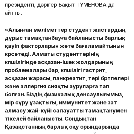
президенті, дәрігер Бақыт ТҮМЕНОВА да
айтты.
«Алынған мәліметтер студент жастардың
дұрыс тамақтанбауға байланысты барлық
қауіп факторларын жете бағаламайтынын
көрсетеді. Алматы студенттерінің
көпшілігінде асқазан-ішек жолдарының
проблемалары бар, көпшілігі гастрит,
асқазан жарасы, панкреатит, тері бөртпелері
және аллергия сияқты ауруларға тап
болған. Біздің физикалық денсаулығымыз,
өмір сүру ұзақтығы, иммунитет және зат
алмасу жай-күйі салауатты тамақтанумен
тікелей байланысты. Сондықтан
Қазақстанның барлық оқу орындарында