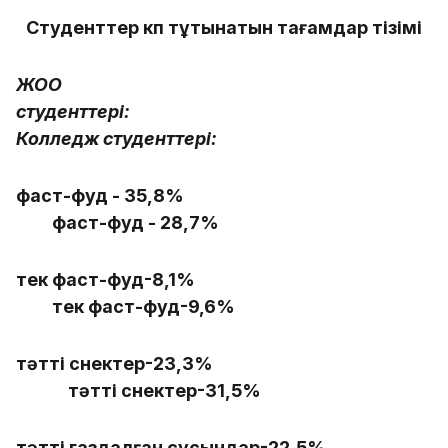
Студенттер көп тұтынатын тағамдар тізімі
ЖОО
студенттері:
Колледж студенттері:
фаст-фуд - 35,8%
фаст-фуд - 28,7%
тек фаст-фуд-8,1%
тек фаст-фуд-9,6%
тәтті снектер-23,3%
тәтті снектер-31,5%
тәтті газдалған сусындар-22,5%