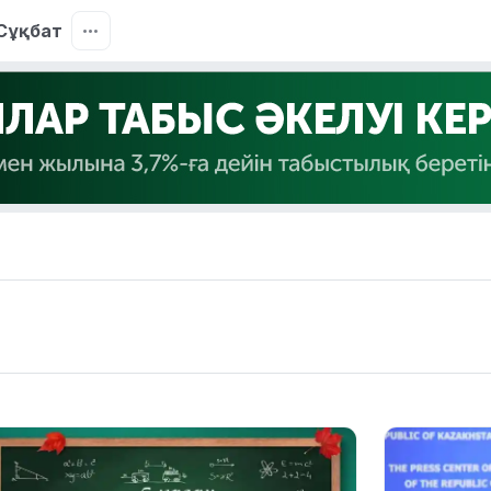
Сұқбат