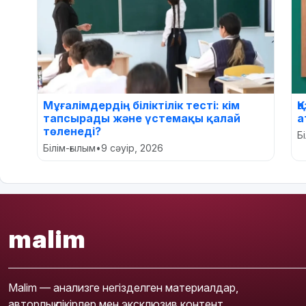
Мұғалімдердің біліктілік тесті: кім
Қ
тапсырады және үстемақы қалай
а
төленеді?
Б
Білім-ғылым
•
9 сәуір, 2026
malim
Malim — анализге негізделген материалдар,
авторлық пікірлер мен эксклюзив контент.