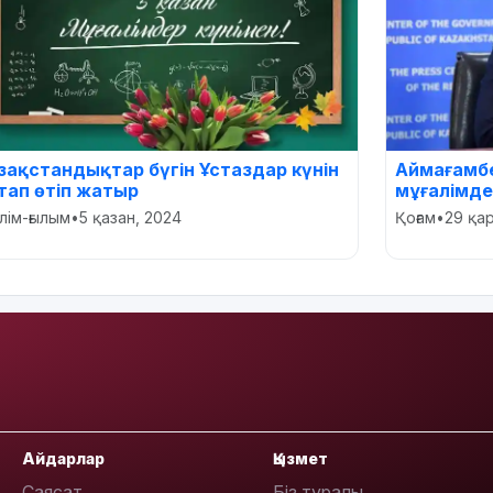
азақстандықтар бүгін Ұстаздар күнін
Аймағамб
тап өтіп жатыр
мұғалімд
ілім-ғылым
•
5 қазан, 2024
Қоғам
•
29 қа
Айдарлар
Қызмет
Саясат
Біз туралы