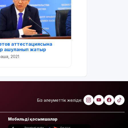
етов аттестациясына
ер ашуланып жатыр
раша, 2021
Біз әлеуметтік желіде:
Мобильді қосымшалар
Download on the
Get it on