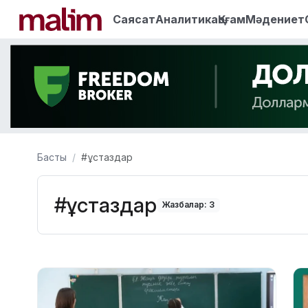
Саясат
Аналитика
Қоғам
Мәдениет
Басты
#ұстаздар
#ұстаздар
Жазбалар: 3