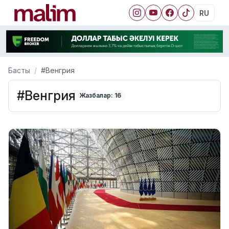
RU
Басты
#Венгрия
#Венгрия
Жазбалар: 16