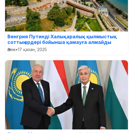
Венгрия Путинді Халықаралық қылмыстық
соттың ордері бойынша қамауға алмайды
Әлем
•
17 қазан, 2025