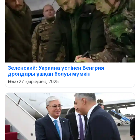
Зеленский: Украина үстінен Венгрия
дрондары ұшқан болуы мүмкін
Әлем
•
27 қыркүйек, 2025