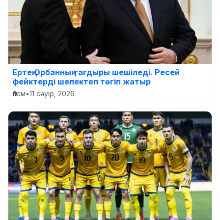
Ертең Орбанның тағдыры шешіледі. Ресей
фейктерді шелектеп төгіп жатыр
Әлем
•
11 сәуір, 2026