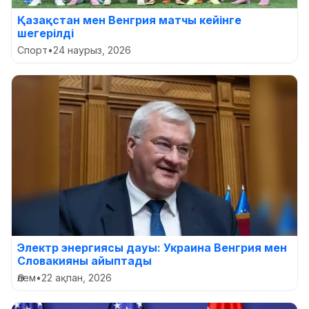
Қазақстан мен Венгрия матчы кейінге
шегерілді
Спорт
•
24 наурыз, 2026
Электр энергиясы дауы: Украина Венгрия мен
Словакияны айыптады
Әлем
•
22 ақпан, 2026