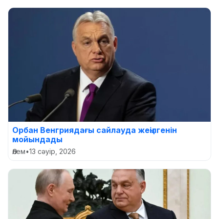
Орбан Венгриядағы сайлауда жеңілгенін
мойындады
Әлем
•
13 сәуір, 2026