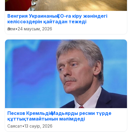
Венгрия Украинаның ЕО-ға кіру жөніндегі
келіссөздерін қайтадан тежеді
Әлем
•
24 маусым, 2026
Песков Кремльдің Мадьярды ресми түрде
құттықтамайтынын мәлімдеді
Саясат
•
13 сәуір, 2026