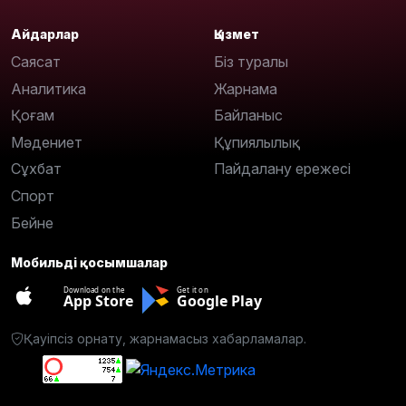
Айдарлар
Қызмет
Саясат
Біз туралы
Аналитика
Жарнама
Қоғам
Байланыс
Мәдениет
Құпиялылық
Сұхбат
Пайдалану ережесі
Спорт
Бейне
Мобильді қосымшалар
Download on the
Get it on
App Store
Google Play
Қауіпсіз орнату, жарнамасыз хабарламалар.