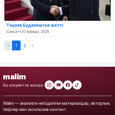
Тоқаев Будапештке жетті
Саясат
•
20 мамыр, 2025
‹
1
2
›
malim
Біз әлеуметтік желіде:
Malim — анализге негізделген материалдар, авторлық
пікірлер мен эксклюзив контент.