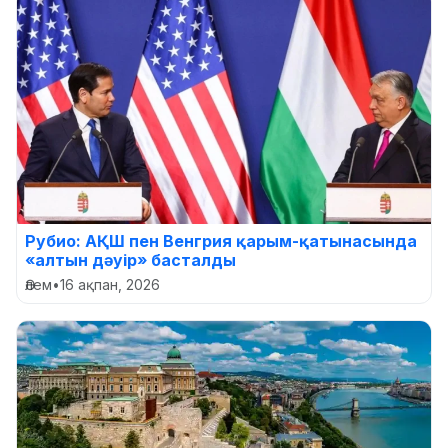
Рубио: АҚШ пен Венгрия қарым-қатынасында
«алтын дәуір» басталды
Әлем
•
16 ақпан, 2026