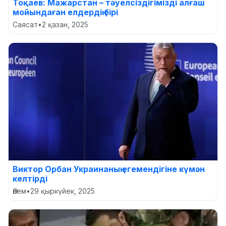
Тоқаев: Мажарстан – тәуелсіздігімізді алғаш
мойындаған елдердің бірі
Саясат
•
2 қазан, 2025
Виктор Орбан Украинаның егемендігіне күмән
келтірді
Әлем
•
29 қыркүйек, 2025