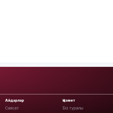
Айдарлар
Қызмет
Саясат
Біз туралы