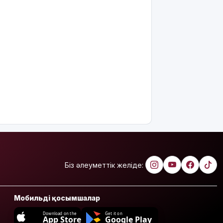
Біз әлеуметтік желіде:
Мобильді қосымшалар
Download on the
Get it on
App Store
Google Play