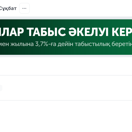
Сұқбат