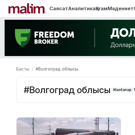
Саясат
Аналитика
Қоғам
Мәдениет
Басты
#Волгоград облысы
#Волгоград облысы
Жазбалар: 1