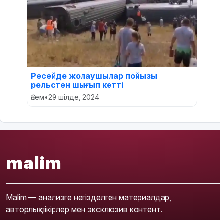
Ресейде жолаушылар пойызы
рельстен шығып кетті
Әлем
•
29 шілде, 2024
malim
Malim — анализге негізделген материалдар,
авторлық пікірлер мен эксклюзив контент.