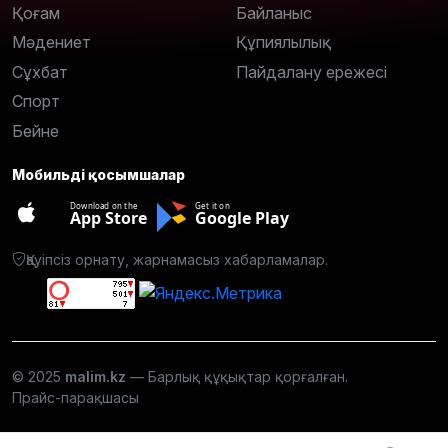
Қоғам
Байланыс
Мәдениет
Құпиялылық
Сұхбат
Пайдалану ережесі
Спорт
Бейне
Мобильді қосымшалар
Download on the
Get it on
App Store
Google Play
Қауіпсіз орнату, жарнамасыз хабарламалар.
© 2025
malim.kz
— Барлық құқықтар қорғалған.
Прайс-парақшасы