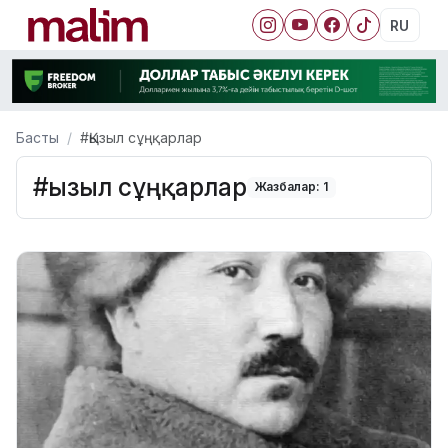
RU
Басты
#Қызыл сұңқарлар
#Қызыл сұңқарлар
Жазбалар: 1