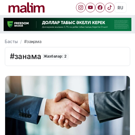
RU
Басты
#заңнама
#заңнама
Жазбалар: 2