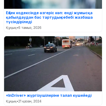
Еңбек кодексінде өзгеріс көп: енді жұмысқа
қабылдаудан бас тартудың себебі жазбаша
түсіндіріледі
Құқық
•
6 тамыз, 2026
«ІnDriver» жүргізушілеріне талап күшейеді
Құқық
•
21 қазан, 2024