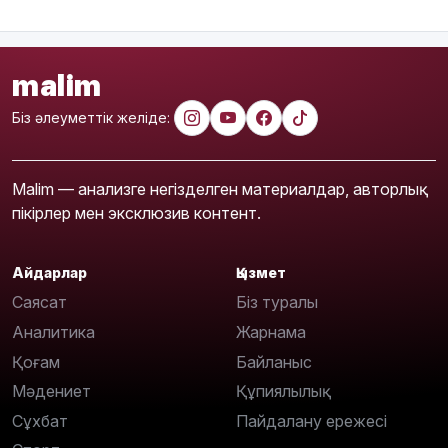
malim
Біз әлеуметтік желіде:
Malim — анализге негізделген материалдар, авторлық
пікірлер мен эксклюзив контент.
Айдарлар
Қызмет
Саясат
Біз туралы
Аналитика
Жарнама
Қоғам
Байланыс
Мәдениет
Құпиялылық
Сұхбат
Пайдалану ережесі