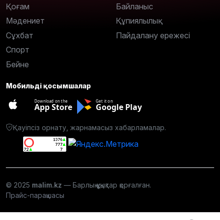
Қоғам
Байланыс
Мәдениет
Құпиялылық
Сұхбат
Пайдалану ережесі
Спорт
Бейне
Мобильді қосымшалар
Download on the
Get it on
App Store
Google Play
Қауіпсіз орнату, жарнамасыз хабарламалар.
© 2025
malim.kz
— Барлық құқықтар қорғалған.
Прайс-парақшасы