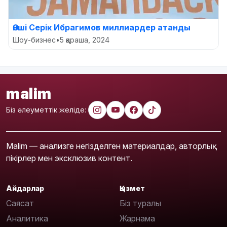
Әнші Серік Ибрагимов миллиардер атанды
Шоу-бизнес
•
5 қараша, 2024
malim
Біз әлеуметтік желіде:
Malim — анализге негізделген материалдар, авторлық
пікірлер мен эксклюзив контент.
Айдарлар
Қызмет
Саясат
Біз туралы
Аналитика
Жарнама