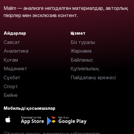
Malim — анализге негізделген материалдар, авторлық
пікірлер мен эксклюзив контент.
Айдарлар
Қызмет
Саясат
Біз туралы
Аналитика
Жарнама
Қоғам
Байланыс
Мәдениет
Құпиялылық
Сұхбат
Пайдалану ережесі
Спорт
Бейне
Мобильді қосымшалар
Download on the
Get it on
App Store
Google Play
Қауіпсіз орнату, жарнамасыз хабарламалар.