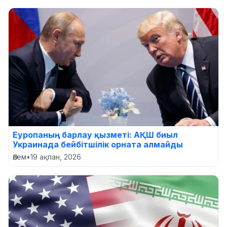
Еуропаның барлау қызметі: АҚШ биыл
Украинада бейбітшілік орната алмайды
Әлем
•
19 ақпан, 2026