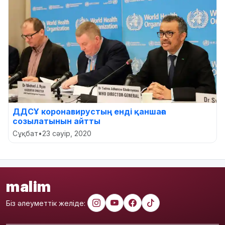
ДДСҰ коронавирустың енді қаншаға
созылатынын айтты
Сұқбат
•
23 сәуір, 2020
malim
Біз әлеуметтік желіде: