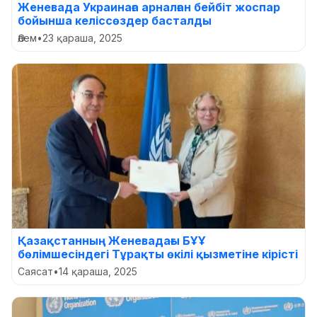
Женевада Украинаға арналған бейбіт жоспар
бойынша келіссөздер басталды
Әлем
•
23 қараша, 2025
Қазақстанның Женевадағы БҰҰ
бөлімшесіндегі Тұрақты өкілі қызметіне кірісті
Саясат
•
14 қараша, 2025