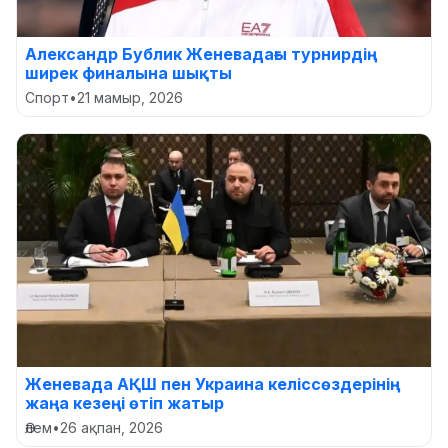
Александр Бублик Женевадағы турнирдің
ширек финалына шықты
Спорт
•
21 мамыр, 2026
Женевада АҚШ пен Украина келіссөздерінің
жаңа кезеңі өтіп жатыр
Әлем
•
26 ақпан, 2026