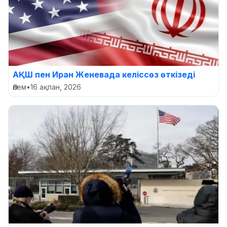
АҚШ пен Иран Женевада келіссөз өткізеді
Әлем
•
16 ақпан, 2026