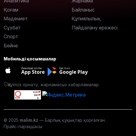
Аналитика
Жарнама
Қоғам
Байланыс
Мәдениет
Құпиялылық
Сұхбат
Пайдалану ережесі
Спорт
Бейне
Мобильді қосымшалар
Download on the
Get it on
App Store
Google Play
Қауіпсіз орнату, жарнамасыз хабарламалар.
© 2025
malim.kz
— Барлық құқықтар қорғалған.
Прайс-парақшасы