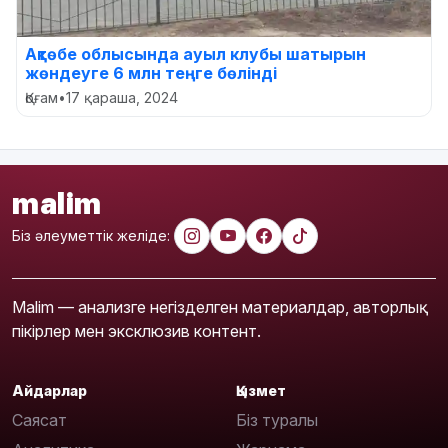
Ақтөбе облысында ауыл клубы шатырын
жөндеуге 6 млн теңге бөлінді
Қоғам
•
17 қараша, 2024
malim
Біз әлеуметтік желіде:
Malim — анализге негізделген материалдар, авторлық
пікірлер мен эксклюзив контент.
Айдарлар
Қызмет
Саясат
Біз туралы