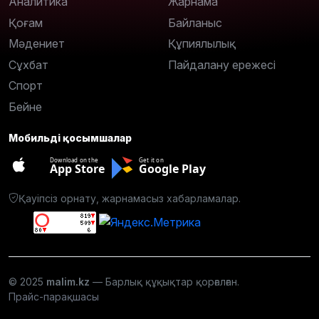
Аналитика
Жарнама
Қоғам
Байланыс
Мәдениет
Құпиялылық
Сұхбат
Пайдалану ережесі
Спорт
Бейне
Мобильді қосымшалар
Download on the
Get it on
App Store
Google Play
Қауіпсіз орнату, жарнамасыз хабарламалар.
© 2025
malim.kz
— Барлық құқықтар қорғалған.
Прайс-парақшасы