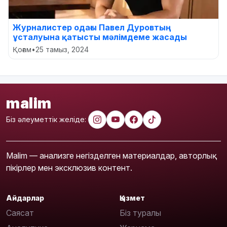
Журналистер одағы Павел Дуровтың
ұсталуына қатысты мәлімдеме жасады
Қоғам
•
25 тамыз, 2024
malim
Біз әлеуметтік желіде:
Malim — анализге негізделген материалдар, авторлық
пікірлер мен эксклюзив контент.
Айдарлар
Қызмет
Саясат
Біз туралы