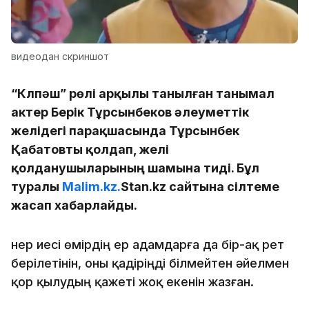
видеодан скриншот
“Күлпәш” рөлі арқылы танылған танымал
актер Берік Тұрсынбеков әлеуметтік
желідегі парақшасында Тұрсынбек
Қабатовты қолдап, желі
қолданушыларының шамына тиді. Бұл
туралы
Malim.kz.
Stan.kz сайтына сілтеме
жасап хабарлайды.
Өнер иесі өмірдің ер адамдарға да бір-ақ рет
берілетінін, оны қадіріңді білмейтен әйелмен
қор қылудың қажеті жоқ екенін жазған.