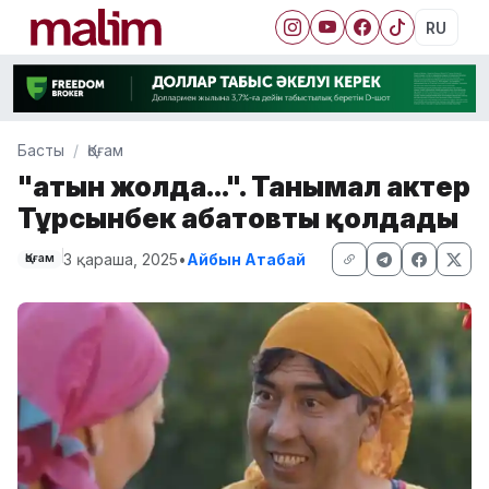
RU
Басты
Қоғам
"Қатын жолда...". Танымал актер
Тұрсынбек Қабатовты қолдады
3 қараша, 2025
•
Айбын Атабай
Қоғам