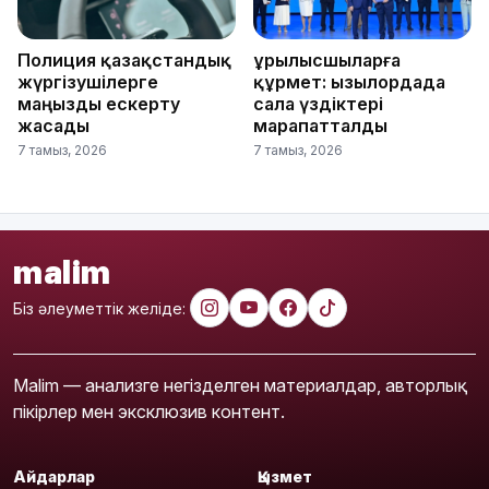
Полиция қазақстандық
Құрылысшыларға
жүргізушілерге
құрмет: Қызылордада
маңызды ескерту
сала үздіктері
жасады
марапатталды
7 тамыз, 2026
7 тамыз, 2026
malim
Біз әлеуметтік желіде:
Malim — анализге негізделген материалдар, авторлық
пікірлер мен эксклюзив контент.
Айдарлар
Қызмет