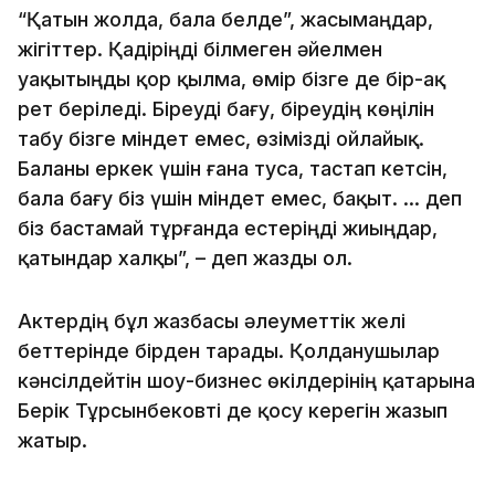
“Қатын жолда, бала белде”, жасымаңдар,
жігіттер. Қадіріңді білмеген әйелмен
уақытыңды қор қылма, өмір бізге де бір-ақ
рет беріледі. Біреуді бағу, біреудің көңілін
табу бізге міндет емес, өзімізді ойлайық.
Баланы еркек үшін ғана туса, тастап кетсін,
бала бағу біз үшін міндет емес, бақыт. … деп
біз бастамай тұрғанда естеріңді жиыңдар,
қатындар халқы”, – деп жазды ол.
Актердің бұл жазбасы әлеуметтік желі
беттерінде бірден тарады. Қолданушылар
кәнсілдейтін шоу-бизнес өкілдерінің қатарына
Берік Тұрсынбековті де қосу керегін жазып
жатыр.