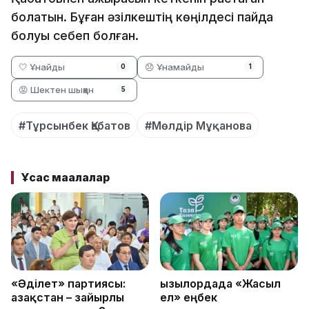
болатын. Бұған әзілкештің көңілдесі пайда
болуы себеп болған.
🤍 Ұнайды
😞 Ұнамайды
0
1
😡 Шектен шыққан
5
#Тұрсынбек Қабатов
#Мөлдір Мұқанова
Ұқсас мақалалар
«Әділет» партиясы:
Қызылордада «Жасыл
Қазақстан – зайырлы
ел» еңбек