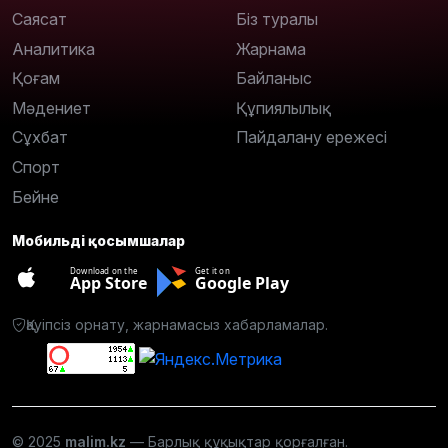
Саясат
Біз туралы
Аналитика
Жарнама
Қоғам
Байланыс
Мәдениет
Құпиялылық
Сұхбат
Пайдалану ережесі
Спорт
Бейне
Мобильді қосымшалар
Download on the
Get it on
App Store
Google Play
Қауіпсіз орнату, жарнамасыз хабарламалар.
© 2025
malim.kz
— Барлық құқықтар қорғалған.