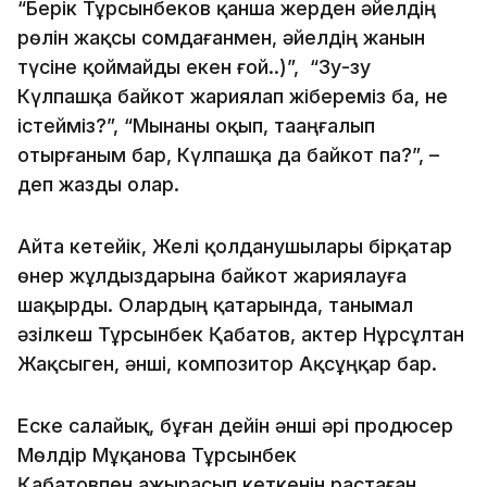
“Берік Тұрсынбеков қанша жерден әйелдің
рөлін жақсы сомдағанмен, әйелдің жанын
түсіне қоймайды екен ғой..)”, “Зу-зу
Күлпашқа байкот жариялап жібереміз ба, не
істейміз?”, “Мынаны оқып, тааңғалып
отырғаным бар, Күлпашқа да байкот па?”, –
деп жазды олар.
Айта кетейік, Желі қолданушылары бірқатар
өнер жұлдыздарына байкот жариялауға
шақырды. Олардың қатарында, танымал
әзілкеш Тұрсынбек Қабатов, актер Нұрсұлтан
Жақсыген, әнші, композитор Ақсұңқар бар.
Еске салайық, бұған дейін әнші әрі продюсер
Мөлдір Мұқанова Тұрсынбек
Қабатовпен ажырасып кеткенін растаған