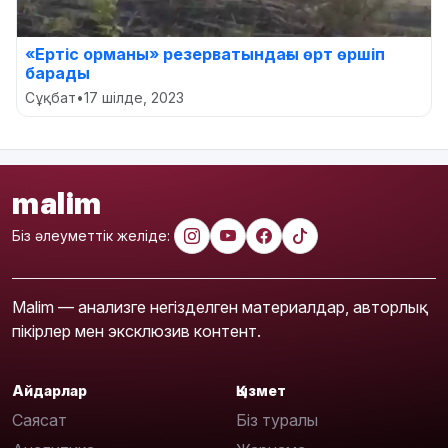
«Ертіс орманы» резерватындағы өрт өршіп
барады
Сұқбат
•
17 шілде, 2023
malim
Біз әлеуметтік желіде:
Malim — анализге негізделген материалдар, авторлық
пікірлер мен эксклюзив контент.
Айдарлар
Қызмет
Саясат
Біз туралы