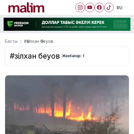
RU
Басты
#Әзілхан Әбеуов
#Әзілхан Әбеуов
Жазбалар: 1