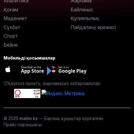
Аналитика
Жарнама
Қоғам
Байланыс
Мәдениет
Құпиялылық
Сұхбат
Пайдалану ережесі
Спорт
Бейне
Мобильді қосымшалар
Download on the
Get it on
App Store
Google Play
Қауіпсіз орнату, жарнамасыз хабарламалар.
© 2025
malim.kz
— Барлық құқықтар қорғалған.
Прайс-парақшасы