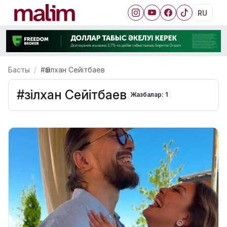
RU
Басты
#Әзілхан Сейітбаев
#Әзілхан Сейітбаев
Жазбалар: 1