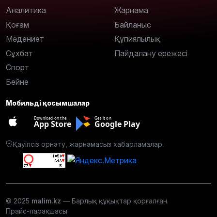
Аналитика
Жарнама
Қоғам
Байланыс
Мәдениет
Құпиялылық
Сұхбат
Пайдалану ережесі
Спорт
Бейне
Мобильді қосымшалар
Download on the
Get it on
App Store
Google Play
Қауіпсіз орнату, жарнамасыз хабарламалар.
© 2025
malim.kz
— Барлық құқықтар қорғалған.
Прайс-парақшасы