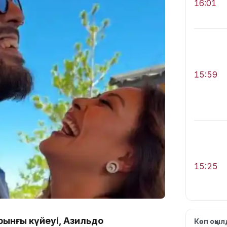
16:01
15:59
15:25
рынғы күйеуі, Азильдо
Көп оқы