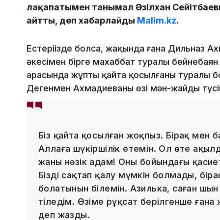
лақапатымен танымал Әзілхан Сейітбае
айтты, деп хабарлайды
Malim.kz
.
Естеріңізде болса, жақында ғана Дильназ Ах
әкесімен бірге махаббат туралы бейнебаян т
арасында жұптың қайта қосылғаны туралы 
Дегенмен Ахмадиеваның өзі мән-жайды түсін
Біз қайта қосылған жоқпыз. Бірақ мен б
Аллаға шүкіршілік етемін. Ол өте ақы
жаны нәзік адам! Оның бойындағы қасие
Бізді сақтап қалу мүмкін болмады, бір
болатынын білемін. Азилька, саған шы
тіледім. Өзіме рұқсат берілгенше ғана 
деп жазды.