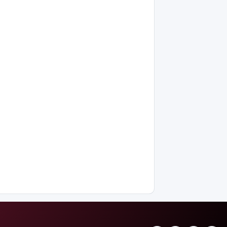
Вьетнамнан
елге
қайтарылды
Тамыздың
басты
кинопремьераларымен
таныссыз
ба?
Астротуризмнің
астанасына
айналды
Киевке
жасалған
ауқымды
шабуыл:
Батыс
Украинаның
әуе
қорғанысын