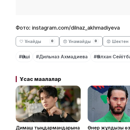
Фото: instagram.com/dilnaz_akhmadiyeva
🤍 Ұнайды
😞 Ұнамайды
😡 Шектен 
0
0
#Әнші
#Дильназ Ахмадиева
#Әзілхан Сейітб
Ұқсас мақалалар
Димаш тыңдармандарына
Өнер жұлдызы өз