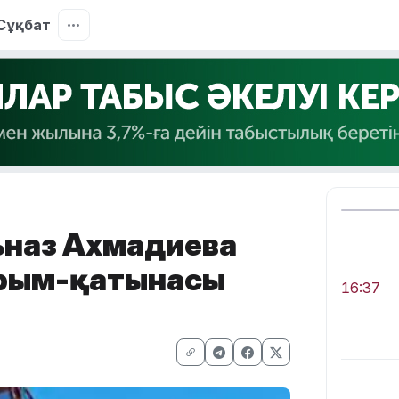
Сұқбат
ьназ Ахмадиева
арым-қатынасы
16:37