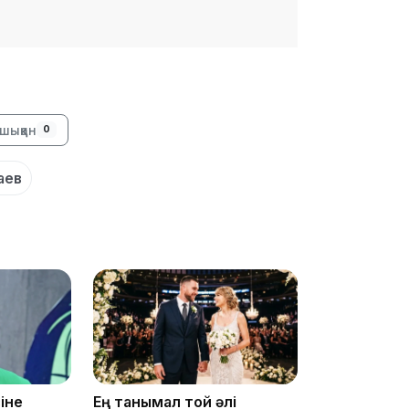
14:36
шыққан
0
аев
13:59
13:22
іне
Ең танымал той әлі