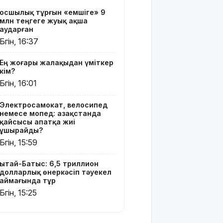
ұнына
Қосшылық тұрғын «емшіге» 9
сұраныс
млн теңгеге жуық ақша
артып
аударған
келеді: ең
Бүгін, 16:37
ірі
импорттаушы
Ең жоғары жалақыдан үміткер
елдер
кім?
белгілі
Бүгін, 16:01
болды
Электросамокат, велосипед
Шығыс
немесе мопед: Қазақстанда
Қазақстан
қайсысы апатқа жиі
Dongfeng
ұшырайды?
Motor
Бүгін, 15:59
компаниясымен
жаңа
Қытай-Батыс: 6,5 триллион
инвестициялық
долларлық өнеркәсіп тәуекел
жобаларды
аймағында тұр
жүзеге
Бүгін, 15:25
асыруға
мүдделі