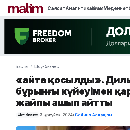
Саясат
Аналитика
Қоғам
Мәдениет
Басты
Шоу-бизнес
«Қайта қосылды». Дил
бұрынғы күйеуімен қ
жайлы ашып айтты
3 қыркүйек, 2024
•
Сабина Асқарқызы
Шоу-бизнес