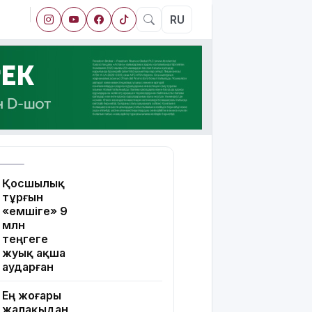
RU
Қосшылық
тұрғын
«емшіге» 9
млн
теңгеге
жуық ақша
аударған
Ең жоғары
жалақыдан