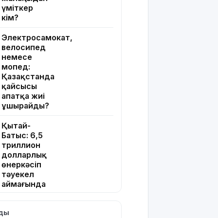
үміткер
кім?
Электросамокат,
велосипед
немесе
мопед:
Қазақстанда
қайсысы
апатқа жиі
ұшырайды?
Қытай-
Батыс: 6,5
триллион
долларлық
өнеркәсіп
тәуекел
аймағында
тұр
лды
Қазақстан