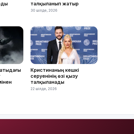
рды
талқыланып жатыр
30 шілде, 2026
13:05
матыдағы
Кристинаның кешкі
12:31
т
серуенінің өзі қызу
мінен
талқыланады
22 шілде, 2026
11:59