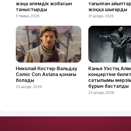
жаңа әлемдік жобасын
тағылған айыпта
таныстырды
жоққа шығарды
5 тамыз, 2026
31 шілде, 2026
Николай Костер-Вальдау
Канье Уэстің Ал
Comic Con Astana қонағы
концертіне биле
болады
сатылымы мерзі
бұрын басталды
23 шілде, 2026
23 шілде, 2026