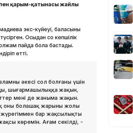
впен қарым-қатынасы жайлы
15:24
мадиева экс-күйеуі, баласының
үсірген. Осыдан соң көпшілік
болжам пайда бола бастады.
діріп өтті.
аламның әкесі сол болғаны үшін
лды, шығармашылыққа жақын,
14:47
ттер менің де жаныма жақын.
ақ оның болашақ жарының жолы
н жүрегіммен бар жақсылықты
жақсы көремін. Ағам секілді, -