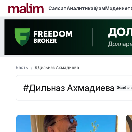
Саясат
Аналитика
Қоғам
Мәдениет
Басты
#Дильназ Ахмадиева
#Дильназ Ахмадиева
Жазбала