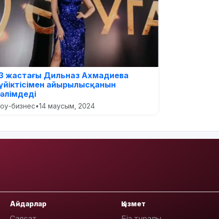
3 жастағы Дильназ Ахмадиева
үйіктісімен айырылысқанын
әлімдеді
оу-бизнес
•
14 маусым, 2024
Айдарлар
Қызмет
Саясат
Біз туралы