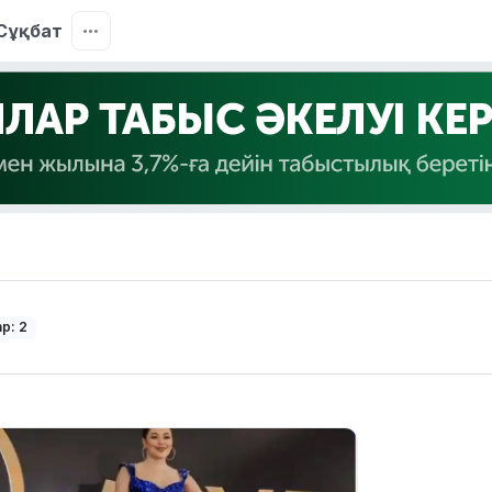
Сұқбат
р: 2