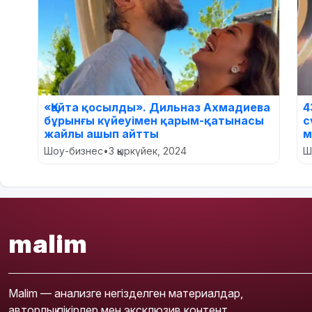
«Қайта қосылды». Дильназ Ахмадиева
4
бұрынғы күйеуімен қарым-қатынасы
с
жайлы ашып айтты
м
Шоу-бизнес
•
3 қыркүйек, 2024
Ш
malim
Malim — анализге негізделген материалдар,
авторлық пікірлер мен эксклюзив контент.