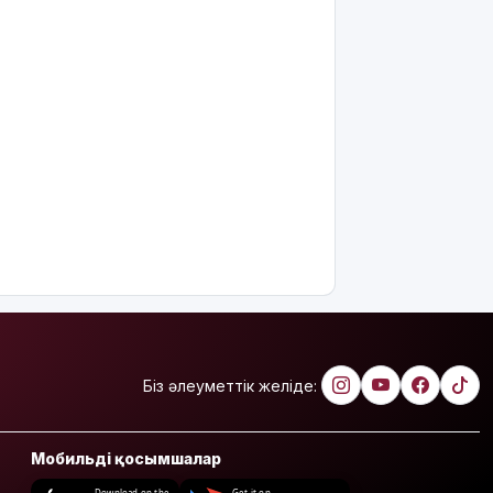
Біз әлеуметтік желіде:
Мобильді қосымшалар
Download on the
Get it on