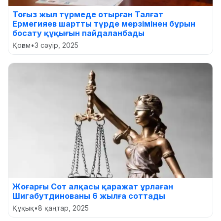
Тоғыз жыл түрмеде отырған Талғат
Ермегияев шартты түрде мерзімінен бұрын
босату құқығын пайдаланбады
Қоғам
•
3 сәуір, 2025
Жоғарғы Сот алқасы қаражат ұрлаған
Шигабутдинованы 6 жылға соттады
Құқық
•
8 қаңтар, 2025