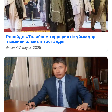
Ресейде «Талибан» террористік ұйымдар
тізімінен алынып тасталды
Әлем
•
17 сәуір, 2025