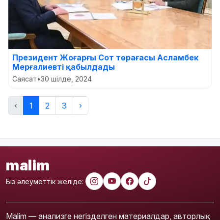
Президент Жоғарғы Сот төрағасы Асламбек
Мерғалиевті қабылдады
Саясат
•
30 шілде, 2024
‹
1
2
3
›
malim
Біз әлеуметтік желіде:
Malim — анализге негізделген материалдар, авторлық