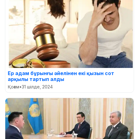
Ер адам бұрынғы әйелінен екі қызын сот
арқылы тартып алды
Қоғам
•
31 шілде, 2024