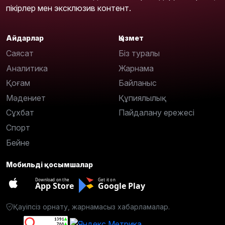
пікірлер мен эксклюзив контент.
Айдарлар
Қызмет
Саясат
Біз туралы
Аналитика
Жарнама
Қоғам
Байланыс
Мәдениет
Құпиялылық
Сұхбат
Пайдалану ережесі
Спорт
Бейне
Мобильді қосымшалар
Download on the
Get it on
App Store
Google Play
Қауіпсіз орнату, жарнамасыз хабарламалар.