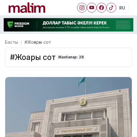
RU
Басты
#Жоғарғы сот
#Жоғарғы сот
Жазбалар: 28