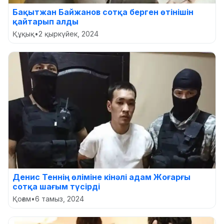
Бақытжан Байжанов сотқа берген өтінішін
қайтарып алды
Құқық
•
2 қыркүйек, 2024
Денис Теннің өліміне кінәлі адам Жоғарғы
сотқа шағым түсірді
Қоғам
•
6 тамыз, 2024