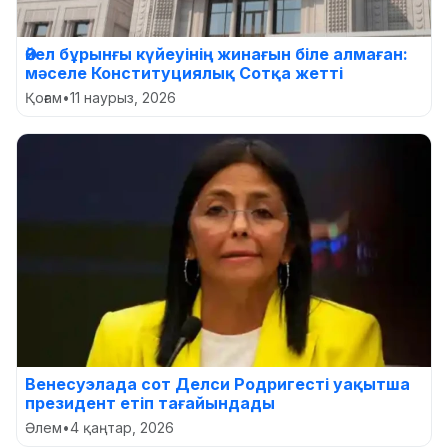
Әйел бұрынғы күйеуінің жинағын біле алмаған:
мәселе Конституциялық Сотқа жетті
Қоғам
•
11 наурыз, 2026
Венесуэлада сот Делси Родригесті уақытша
президент етіп тағайындады
Әлем
•
4 қаңтар, 2026