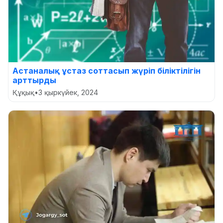
Астаналық ұстаз соттасып жүріп біліктілігін
арттырды
Құқық
•
3 қыркүйек, 2024