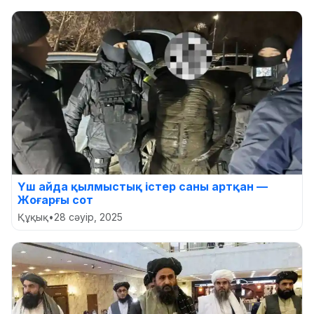
Үш айда қылмыстық істер саны артқан —
Жоғарғы сот
Құқық
•
28 сәуір, 2025