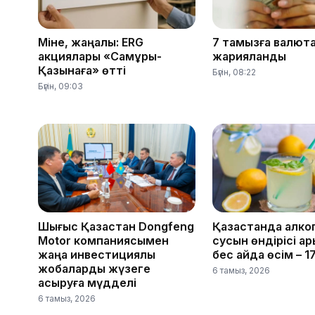
Міне, жаңалық: ERG
7 тамызға валют
акциялары «Самұрық-
жарияланды
Қазынаға» өтті
Бүгін, 08:22
Бүгін, 09:03
Шығыс Қазақстан Dongfeng
Қазақстанда алко
Motor компаниясымен
сусын өндірісі қар
жаңа инвестициялық
бес айда өсім – 
жобаларды жүзеге
6 тамыз, 2026
асыруға мүдделі
6 тамыз, 2026