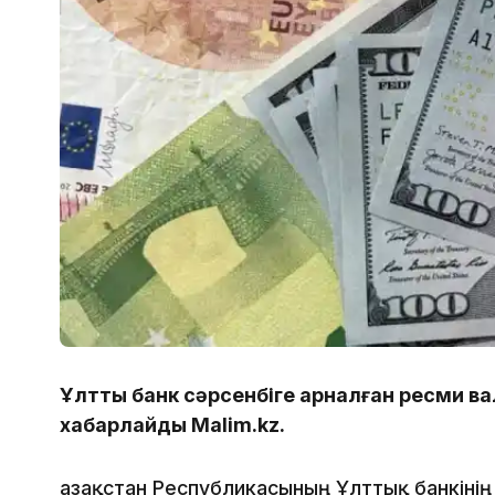
Ұлттық банк сәрсенбіге арналған ресми в
хабарлайды Malim.kz.
Қазақстан Республикасының Ұлттық банкінің