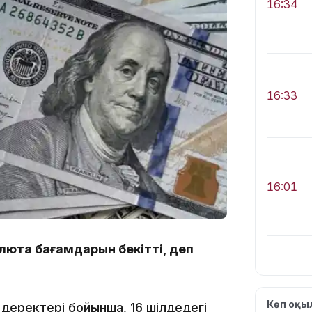
16:34
16:33
16:01
алюта бағамдарын бекітті, деп
15:33
Көп оқ
 деректері бойынша, 16 шілдедегі