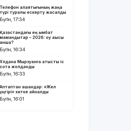
жатыр
Телефон алаяқтығының жаңа
түрі туралы ескерту жасалды
Грант
Бүгін, 17:34
иегерлерінің
тізімі шықты
Қазақстандағы ең қымбат
мамандықтар – 2026: оқу ақысы
Белгілі
қанша?
блогер
Бүгін, 16:34
Астанада
былапыт
Ұлдана Мырзуанға қатысты іс
сөз айтқаны
сотқа жолданды
үшін
Бүгін, 16:33
қамауға
алынды
Аптаптан қашқандар: «Жел
Мектеп
үңгірі» хитке айналды
оқушылары
Бүгін, 16:01
енді БЖБ
мен ТЖБ
тапсыра
ма:
Министрлік