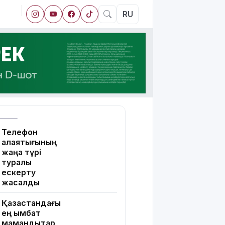
RU
Телефон
алаяқтығының
жаңа түрі
туралы
ескерту
жасалды
Қазақстандағы
ең қымбат
мамандықтар