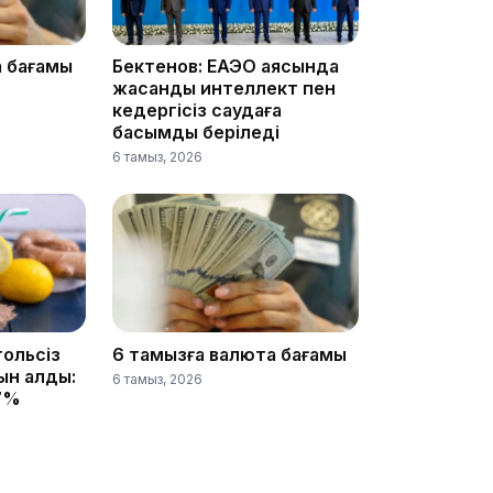
а бағамы
Бектенов: ЕАЭО аясында
жасанды интеллект пен
кедергісіз саудаға
басымдық беріледі
6 тамыз, 2026
13:08
12:35
гольсіз
6 тамызға валюта бағамы
қын алды:
6 тамыз, 2026
17%