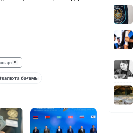
15:04
14:10
шыққан
0
#валюта бағамы
13:14