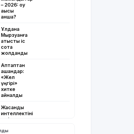
– 2026: оқу
ақысы
қанша?
Ұлдана
Мырзуанға
қатысты іс
сотқа
жолданды
Аптаптан
қашқандар:
«Жел
үңгірі»
хитке
айналды
Жасанды
интеллектіні
өшіруге
міндеттейтін
ылды
болып