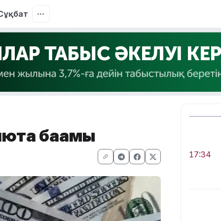
Сұқбат
люта бағамы
17:34