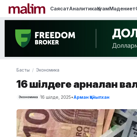
Саясат
Аналитика
Қоғам
Мәдениет
Басты
Экономика
16 шілдеге арналған ва
16 шілде, 2025
•
Арман Қайыпхан
Экономика