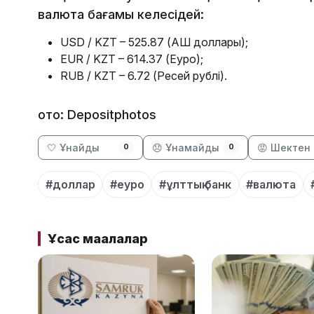
валюта бағамы келесідей:
USD / KZT – 525.87 (АҚШ доллары);
EUR / KZT – 614.37 (Еуро);
RUB / KZT – 6.72 (Ресей рублі).
ото: Depositphotos
🤍 Ұнайды
😞 Ұнамайды
😡 Шектен 
0
0
#доллар
#еуро
#ұлттық банк
#валюта
Ұқсас мақалалар