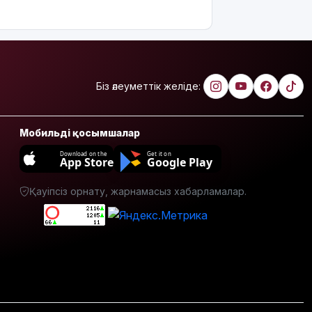
алкоголь
сатып
алып,
көшеде
төгіп
жатыр
Біз әлеуметтік желіде:
Қытай
экспорты
болжамдағыдай
Мобильді қосымшалар
болмады
Download on the
Get it on
App Store
Google Play
Атырауда
балабақша
Қауіпсіз орнату, жарнамасыз хабарламалар.
тәрбиешісінің
бүлдіршінге
күш
қолданғаны
видеоға
түсіп қалды
Ғалымдар
"ми