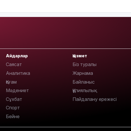
12:17
11:23
Айдарлар
Қызмет
Саясат
Біз туралы
Аналитика
Жарнама
Қоғам
Байланыс
Мәдениет
Құпиялылық
11:20
Сұхбат
Пайдалану ережесі
Спорт
Бейне