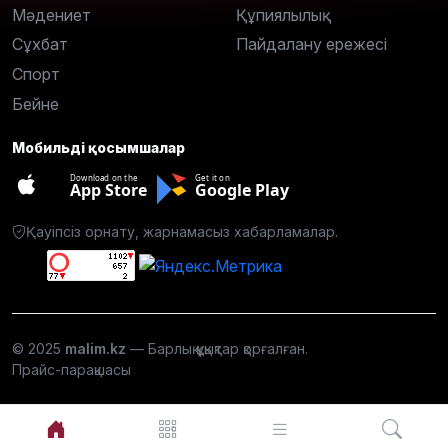
Мәдениет
Құпиялылық
Сұхбат
Пайдалану ережесі
Спорт
Бейне
Мобильді қосымшалар
Download on the
Get it on
App Store
Google Play
Қауіпсіз орнату, жарнамасыз хабарламалар.
© 2025
malim.kz
— Барлық құқықтар қорғалған.
Прайс-парақшасы