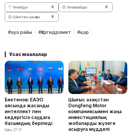
🤍 Ұнайды
😞 Ұнамайды
0
0
😡 Шектен шыққан
0
#ауа райы
#Қазгидромет
#қар
Ұқсас мақалалар
Бектенов: ЕАЭО
Шығыс Қазақстан
аясында жасанды
Dongfeng Motor
интеллект пен
компаниясымен жаңа
кедергісіз саудаға
инвестициялық
басымдық беріледі
жобаларды жүзеге
асыруға мүдделі
Бүгін, 17:17