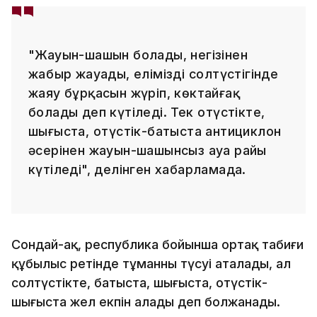
"Жауын-шашын болады, негізінен
жаңбыр жауады, еліміздің солтүстігінде
жаяу бұрқасын жүріп, көктайғақ
болады деп күтіледі. Тек оңтүстікте,
шығыста, оңтүстік-батыста антициклон
әсерінен жауын-шашынсыз ауа райы
күтіледі", делінген хабарламада.
Сондай-ақ, республика бойынша ортақ табиғи
құбылыс ретінде тұманның түсуі аталады, ал
солтүстікте, батыста, шығыста, оңтүстік-
шығыста жел екпін алады деп болжанады.