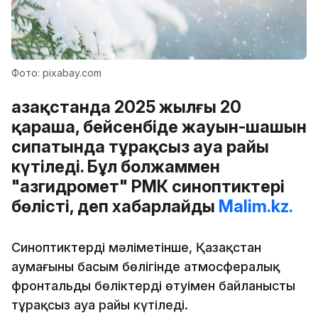
Фото: pixabay.com
Қазақстанда 2025 жылғы 20
қараша, бейсенбіде жауын-шашын
сипатында тұрақсыз ауа райы
күтіледі. Бұл болжаммен
"Қазгидромет" РМК синоптиктері
бөлісті, деп хабарлайды
Malim.kz.
Синоптиктердің мәліметінше, Қазақстан
аумағының басым бөлігінде атмосфералық
фронтальды бөліктердің өтуімен байланысты
тұрақсыз ауа райы күтіледі.