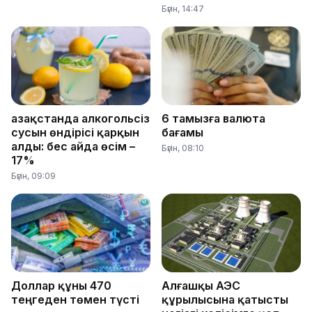
Бүгін, 14:47
Қазақстанда алкогольсіз
6 тамызға валюта
сусын өндірісі қарқын
бағамы
алды: бес айда өсім –
Бүгін, 08:10
17%
Бүгін, 09:09
Доллар құны 470
Алғашқы АЭС
теңгеден төмен түсті
құрылысына қатысты