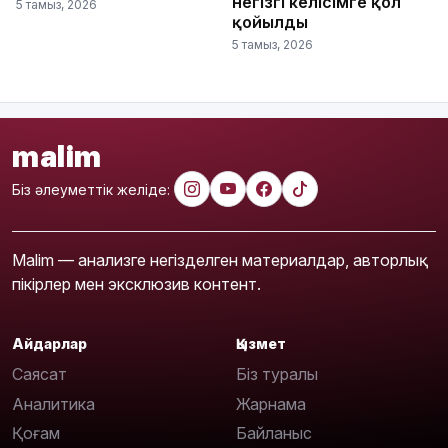
негізгі келісімге қол
5 тамыз, 2026
қойылды
5 тамыз, 2026
malim
Біз әлеуметтік желіде:
Malim — анализге негізделген материалдар, авторлық
пікірлер мен эксклюзив контент.
Айдарлар
Қызмет
Саясат
Біз туралы
Аналитика
Жарнама
Қоғам
Байланыс