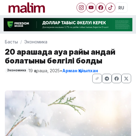
RU
Басты
Экономика
20 қарашада ауа райы қандай
болатыны белгілі болды
19 қараша, 2025
•
Арман Қайыпхан
Экономика