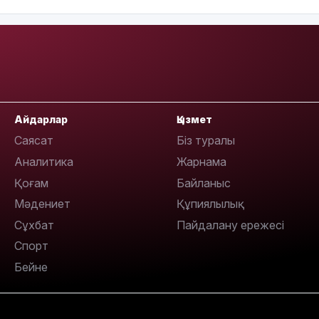
17:10
Айдарлар
Қызмет
Саясат
Біз туралы
16:59
Аналитика
Жарнама
Қоғам
Байланыс
Мәдениет
Құпиялылық
Сұхбат
Пайдалану ережесі
Спорт
15:55
Бейне