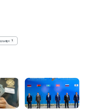
23:12
шыққан
1
22:12
21:05