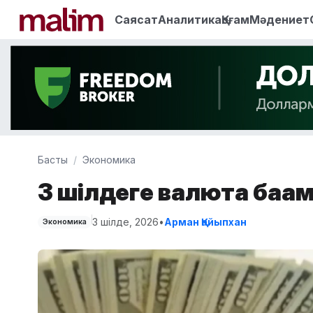
Саясат
Аналитика
Қоғам
Мәдениет
Басты
Экономика
3 шілдеге валюта бағ
3 шілде, 2026
•
Арман Қайыпхан
Экономика