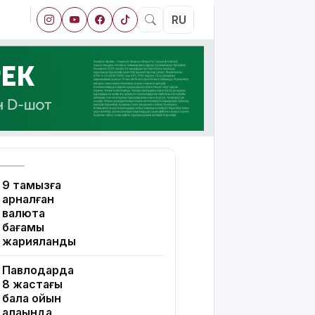
RU
9 тамызға
арналған
валюта
бағамы
жарияланды
Павлодарда
8 жастағы
бала ойын
алаңында