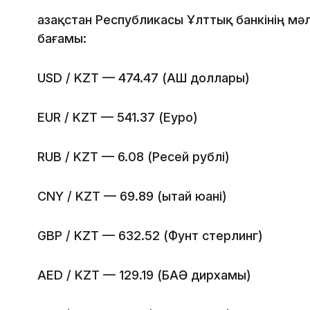
Қазақстан Республикасы Ұлттық банкінің мә
бағамы:
USD / KZT — 474.47 (АҚШ доллары)
EUR / KZT — 541.37 (Еуро)
RUB / KZT — 6.08 (Ресей рублі)
CNY / KZT — 69.89 (Қытай юані)
GBP / KZT — 632.52 (Фунт стерлинг)
AED / KZT — 129.19 (БАӘ дирхамы)