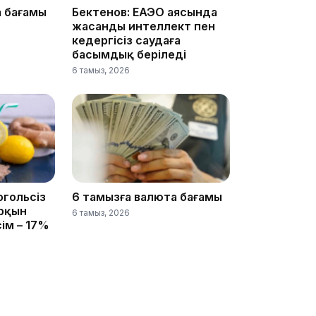
а бағамы
Бектенов: ЕАЭО аясында
жасанды интеллект пен
20:07
кедергісіз саудаға
басымдық беріледі
6 тамыз, 2026
18:58
огольсіз
6 тамызға валюта бағамы
арқын
6 тамыз, 2026
сім – 17%
17:57