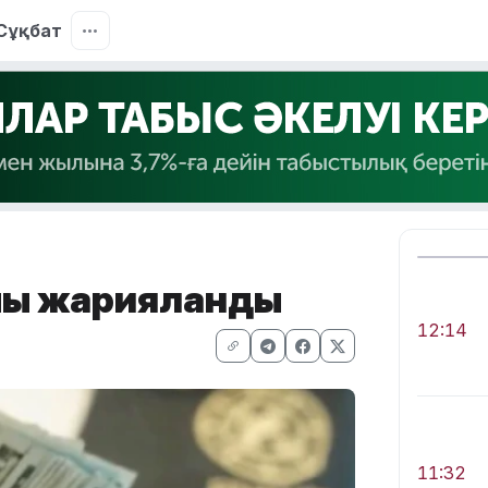
Сұқбат
амы жарияланды
12:14
11:32