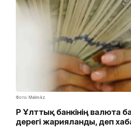
Фото: Malim.kz
ҚР Ұлттық банкінің валюта 
дерегі жарияланды, деп ха