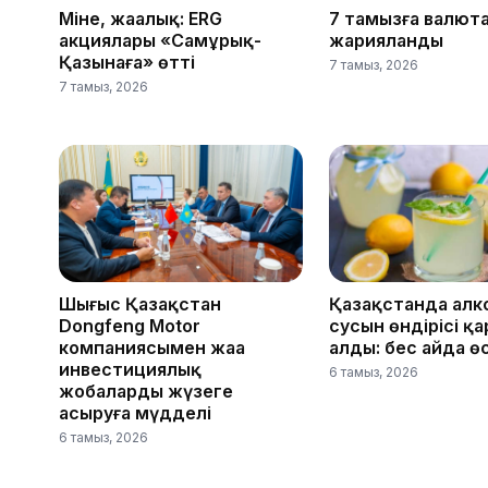
Міне, жаңалық: ERG
7 тамызға валют
акциялары «Самұрық-
жарияланды
Қазынаға» өтті
7 тамыз, 2026
7 тамыз, 2026
Шығыс Қазақстан
Қазақстанда алк
Dongfeng Motor
сусын өндірісі қ
компаниясымен жаңа
алды: бес айда ө
инвестициялық
6 тамыз, 2026
жобаларды жүзеге
асыруға мүдделі
6 тамыз, 2026