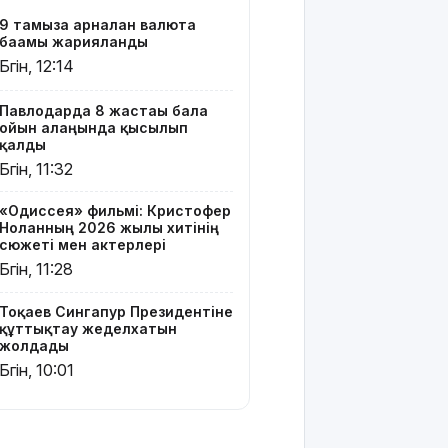
Ресей мен
9 тамызға арналған валюта
Украина
бағамы жарияланды
арасында
Бүгін, 12:14
жаңа келісім
жасауды
ұсынды
Павлодарда 8 жастағы бала
ойын алаңында қысылып
қалды
Бүгін –
Бүгін, 11:32
Құрылысшылар
күні
«Одиссея» фильмі: Кристофер
Ноланның 2026 жылғы хитінің
9 тамызға
сюжеті мен актерлері
арналған
Бүгін, 11:28
ауа райы
болжамы
Тоқаев Сингапур Президентіне
құттықтау жеделхатын
МӘЛІМ
жолдады
АПТА: 2026
Бүгін, 10:01
жылғы 3-9
тамыз
Тікелей