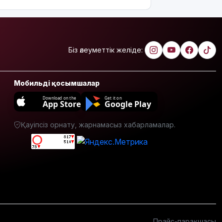
Филипп
Қасым-
Жомарт
Тоқаевқа
жауап хат
Біз әлеуметтік желіде:
жолдады
БҚО-да
Мобильді қосымшалар
құтқарушылар
Жайықта
Download on the
Get it on
App Store
Google Play
ер адамды
ажалдан
Қауіпсіз орнату, жарнамасыз хабарламалар.
арашалады
Жамбыл
облысында
19 мың
гектар
аумақта
қарасора
өседі
Прайс-парақшасы