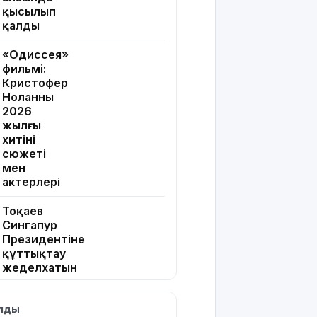
қысылып
қалды
«Одиссея»
фильмі:
Кристофер
Ноланның
2026
жылғы
хитінің
сюжеті
мен
актерлері
Тоқаев
Сингапур
Президентіне
құттықтау
жеделхатын
жолдады
ылды
Түркия