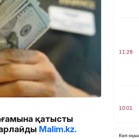
11:28
10:01
бағамына қатысты
барлайды
Malim.kz.
Көп оқ