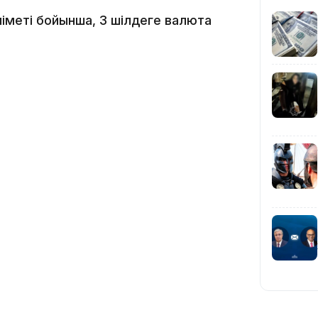
ліметі бойынша, 3 шілдеге валюта
09:40
08:41
08:29
08:15