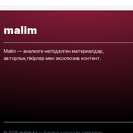
malim
Malim — анализге негізделген материалдар,
авторлық пікірлер мен эксклюзив контент.
© 2025
malim.kz
— Барлық құқықтар қорғалған.