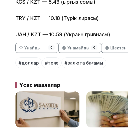
KGS / KZT — 5.43 (Қырғыз сомы)
TRY / KZT — 10.18 (Түрік лирасы)
UAH / KZT — 10.59 (Украин гривнаcы)
🤍 Ұнайды
😞 Ұнамайды
😡 Шектен 
0
0
#доллар
#теңге
#валюта бағамы
Ұқсас мақалалар