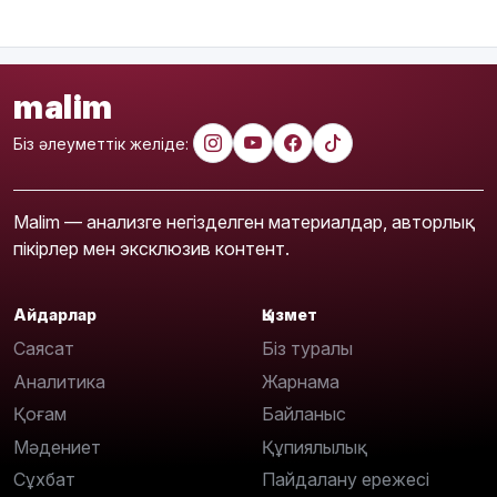
malim
Біз әлеуметтік желіде:
Malim — анализге негізделген материалдар, авторлық
пікірлер мен эксклюзив контент.
Айдарлар
Қызмет
Саясат
Біз туралы
Аналитика
Жарнама
Қоғам
Байланыс
Мәдениет
Құпиялылық
Сұхбат
Пайдалану ережесі