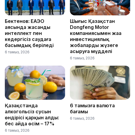
Бектенов: ЕАЭО
Шығыс Қазақстан
аясында жасанды
Dongfeng Motor
интеллект пен
компаниясымен жаңа
кедергісіз саудаға
инвестициялық
басымдық беріледі
жобаларды жүзеге
асыруға мүдделі
6 тамыз, 2026
6 тамыз, 2026
Қазақстанда
6 тамызға валюта
алкогольсіз сусын
бағамы
өндірісі қарқын алды:
6 тамыз, 2026
бес айда өсім – 17%
6 тамыз, 2026