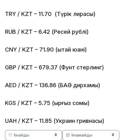
TRY / KZT – 11.70 (Түрік лирасы)
RUB / KZT – 6.42 (Ресей рублі)
CNY / KZT – 71.90 (Қытай юані)
GBP / KZT – 679.37 (Фунт стерлинг)
AED / KZT – 136.86 (БАӘ дирхамы)
KGS / KZT – 5.75 (Қырғыз сомы)
UAH / KZT – 11.85 (Украин гривнасы)
🤍 Ұнайды
😞 Ұнамайды
0
0