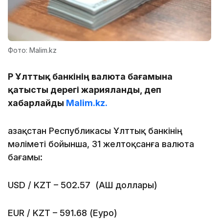
Фото: Malim.kz
ҚР Ұлттық банкінің валюта бағамына
қатысты дерегі жарияланды, деп
хабарлайды
Malim.kz.
Қазақстан Республикасы Ұлттық банкінің
мәліметі бойынша, 31 желтоқсанға валюта
бағамы:
USD / KZT – 502.57 (АҚШ доллары)
EUR / KZT – 591.68 (Еуро)