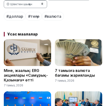
😡 Шектен шыққан
0
#доллар
#теңге
#валюта
Ұқсас мақалалар
Міне, жаңалық: ERG
7 тамызға валюта
акциялары «Самұрық-
бағамы жарияланды
Қазынаға» өтті
7 тамыз, 2026
7 тамыз, 2026