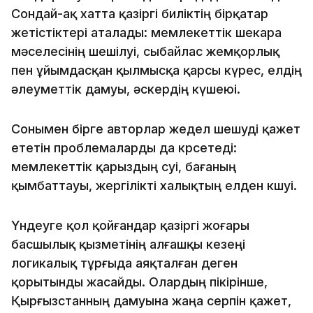
Сондай-ақ хатта қазіргі биліктің бірқатар
жетістіктері аталады: мемлекеттік шекара
мәселесінің шешілуі, сыбайлас жемқорлық
пен ұйымдасқан қылмысқа қарсы күрес, елдің
әлеуметтік дамуы, әскердің күшеюі.
Сонымен бірге авторлар жедел шешуді қажет
ететін проблемаларды да көрсетеді:
мемлекеттік қарыздың өсуі, бағаның
қымбаттауы, жергілікті халықтың елден көшуі.
Үндеуге қол қойғандар қазіргі жоғары
басшылық қызметінің алғашқы кезеңі
логикалық тұрғыда аяқталған деген
қорытынды жасайды. Олардың пікірінше,
Қырғызстанның дамуына жаңа серпін қажет,