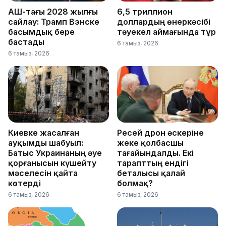
АҚШ-тағы 2028 жылғы
6,5 триллион
сайлау: Трамп Вэнске
доллардың өнеркәсібі
басымдық бере
тәуекел аймағында тұр
бастады
6 тамыз, 2026
6 тамыз, 2026
Киевке жасалған
Ресей дрон әскеріне
ауқымды шабуыл:
жеке қолбасшы
Батыс Украинаның әуе
тағайындалды. Екі
қорғанысын күшейту
тарапттың ендігі
мәселесін қайта
беталысы қалай
көтерді
болмақ?
6 тамыз, 2026
6 тамыз, 2026