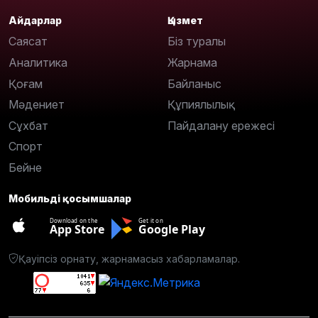
Айдарлар
Қызмет
Саясат
Біз туралы
Аналитика
Жарнама
Қоғам
Байланыс
Мәдениет
Құпиялылық
Сұхбат
Пайдалану ережесі
Спорт
Бейне
Мобильді қосымшалар
Download on the
Get it on
App Store
Google Play
Қауіпсіз орнату, жарнамасыз хабарламалар.