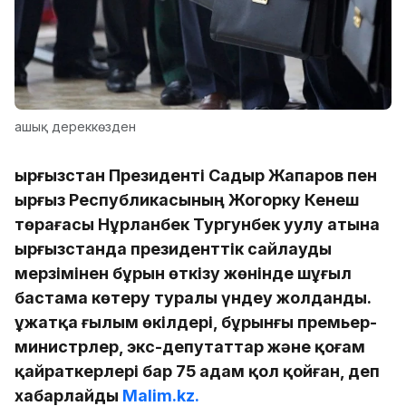
ашық дереккөзден
Қырғызстан Президенті Садыр Жапаров пен
Қырғыз Республикасының Жогорку Кенеш
төрағасы Нұрланбек Тургунбек уулу атына
Қырғызстанда президенттік сайлауды
мерзімінен бұрын өткізу жөнінде шұғыл
бастама көтеру туралы үндеу жолданды.
Құжатқа ғылым өкілдері, бұрынғы премьер-
министрлер, экс-депутаттар және қоғам
қайраткерлері бар 75 адам қол қойған, деп
хабарлайды
Malim.kz.