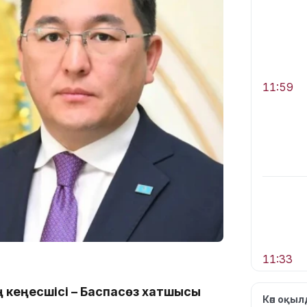
11:59
11:33
 кеңесшісі – Баспасөз хатшысы
Көп оқы