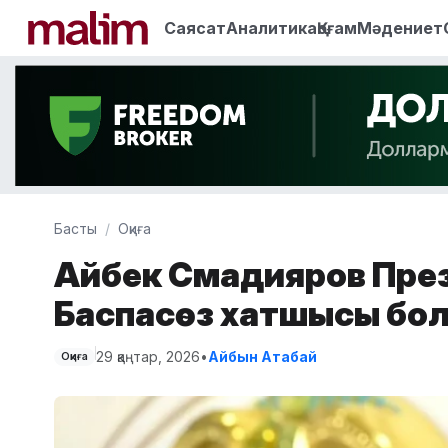
Саясат
Аналитика
Қоғам
Мәдениет
Басты
Оқиға
Айбек Смадияров Презид
Баспасөз хатшысы бо
29 қаңтар, 2026
•
Айбын Атабай
Оқиға