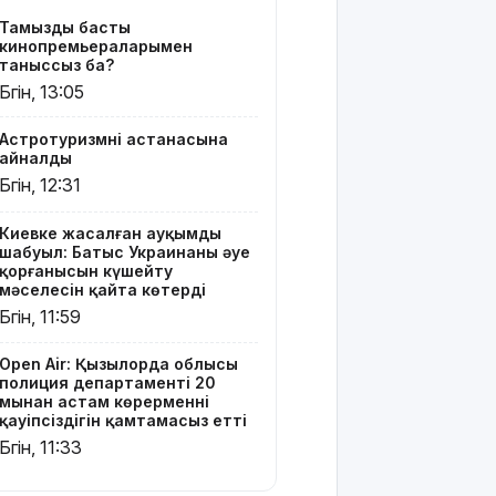
қамтамасыз
Тамыздың басты
етті
кинопремьераларымен
таныссыз ба?
Ресей дрон
Бүгін, 13:05
әскеріне
жеке
Астротуризмнің астанасына
қолбасшы
айналды
тағайындалды.
Бүгін, 12:31
Екі
тарапттың
ендігі
Киевке жасалған ауқымды
шабуыл: Батыс Украинаның әуе
беталысы
қорғанысын күшейту
қалай
мәселесін қайта көтерді
болмақ?
Бүгін, 11:59
"Әке-
Open Air: Қызылорда облысы
шешесі бас
полиция департаменті 20
тартпақ
мыңнан астам көрерменнің
болған":
қауіпсіздігін қамтамасыз етті
Джеки Чан
Бүгін, 11:33
туралы сіз
білмейтін