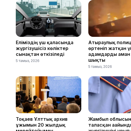
Еліміздің үш қаласында
Атыраулық поли
жүргізушісіз көліктер
өртеніп жатқан 
сынақтан өткізіледі
адамдарды аман
шықты
5 тамыз, 2026
5 тамыз, 2026
Тоқаев Ұлттық архив
Жамбыл облысын
ұжымын 20 жылдық
таласқан ағайын
мерейтойымен
жүргізушіні ұрып