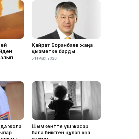
07:37
цей
Қайрат Боранбаев жаңа
үйден
қызметке барды
 алып
5 тамыз, 2026
23:11
22:54
да жолға
Шымкентте үш жасар
дылар
бала биіктен құлап көз
-соқты
жұмды