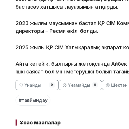
баспасөз хатшысы лауазымын атқарды.
2023 жылғы маусымнан бастап ҚР СІМ Комм
директоры – Ресми өкілі болды.
2025 жылы ҚР СІМ Халықаралық ақпарат коми
Айта кетейік, былтырғы жетоқсанда Айбек 
Ішкі саясат бөлімінің меңгерушісі болып тағ
🤍 Ұнайды
😞 Ұнамайды
😡 Шектен 
0
0
#тағайындау
Ұқсас мақалалар