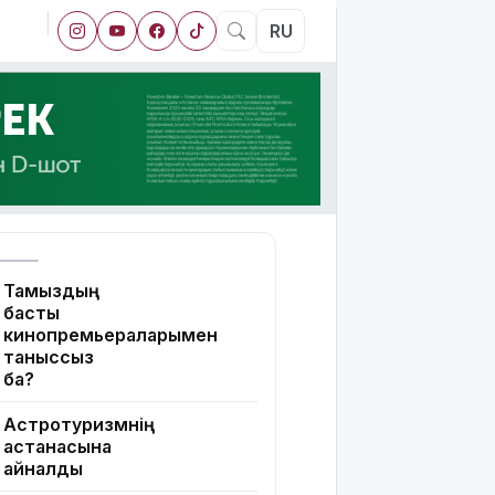
RU
Тамыздың
басты
кинопремьераларымен
таныссыз
ба?
Астротуризмнің
астанасына
айналды