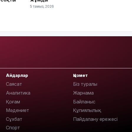
5 тамыз, 2026
21:52
Айдарлар
Қызмет
21:30
Саясат
Біз туралы
Аналитика
Жарнама
Қоғам
Байланыс
Мәдениет
Құпиялылық
Сұхбат
Пайдалану ережесі
Спорт
20:16