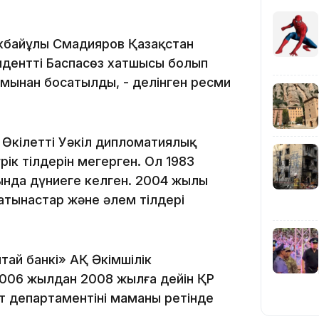
кбайұлы Смадияров Қазақстан
зиденттің Баспасөз хатшысы болып
мынан босатылды, - делінген ресми
11:19
 Өкілетті Уәкіл дипломатиялық
ік тілдерін меңгерген. Ол 1983
ында дүниеге келген. 2004 жылы
атынастар және әлем тілдері
ай банкі» АҚ Әкімшілік
 2006 жылдан 2008 жылға дейін ҚР
11:17
т департаментінің маманы ретінде