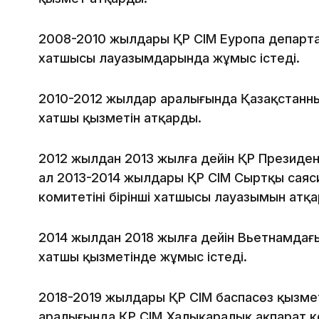
2008-2010 жылдары ҚР СІМ Еуропа департам
хатшысы лауазымдарында жұмыс істеді.
2010-2012 жылдар аралығында Қазақстанның
хатшы қызметін атқарды.
2012 жылдан 2013 жылға дейін ҚР Президент
ал 2013-2014 жылдары ҚР СІМ Сыртқы саяс
комитетінің бірінші хатшысы лауазымын атқ
2014 жылдан 2018 жылға дейін Вьетнамдағы 
хатшы қызметінде жұмыс істеді.
2018-2019 жылдары ҚР СІМ баспасөз қызме
аралығында ҚР СІМ Халықаралық ақпарат к