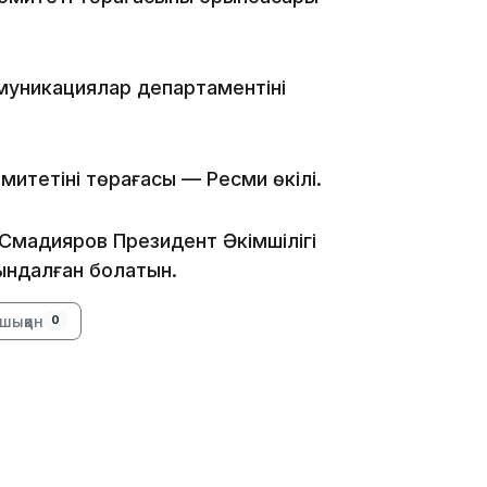
09:39
уникациялар департаментінің
тетінің төрағасы — Ресми өкілі.
09:09
Смадияров Президент Әкімшілігі
айындалған болатын.
шыққан
0
08:12
08:10