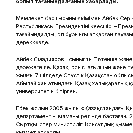
болып тағайындалғанын хабарлады.
Мемлекет басшысының өкімімен Айбек Сері
Республикасы Президентінің кеңесшісі – Пре
тағайындалды, ол бұрынғы атқарған лауазы
дереккөзде.
Айбек Смадияров II сыныпты Төтенше және
дәрежеге ие. Қазақ, орыс, ағылшын және түр
жылғы 7 шілдеде Оңтүстік Қазақстан облыс
Абылай хан атындағы Қазақ халықаралық қ
университетін бітірген.
Еңбек жолын 2005 жылы «Қазақстандағы Қыт
департаментінің маманы ретінде бастаған.
Сыртқы істер министрлігі Консулдық қызме
қызмет атқарды.