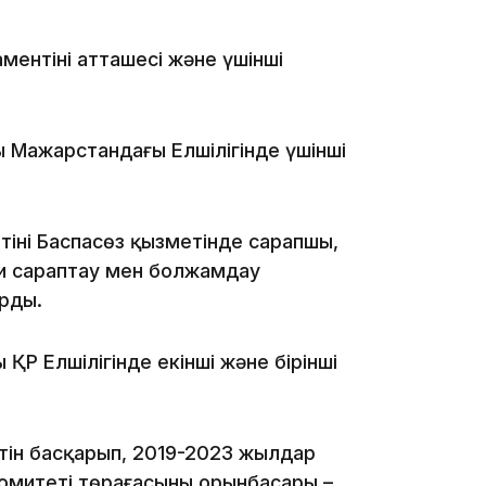
ентінің атташесі және үшінші
10:53
 Мажарстандағы Елшілігінде үшінші
інің Баспасөз қызметінде сарапшы,
и сараптау мен болжамдау
10:29
арды.
ҚР Елшілігінде екінші және бірінші
10:05
тін басқарып, 2019-2023 жылдар
омитеті төрағасының орынбасары –