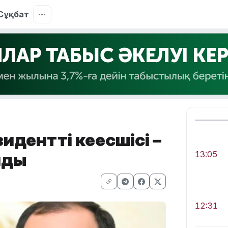
Сұқбат
енттің кеңесшісі –
лды
13:05
12:31