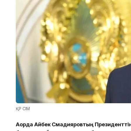
ҚР СІМ
Ақорда Айбек Смадияровтың Президенттің