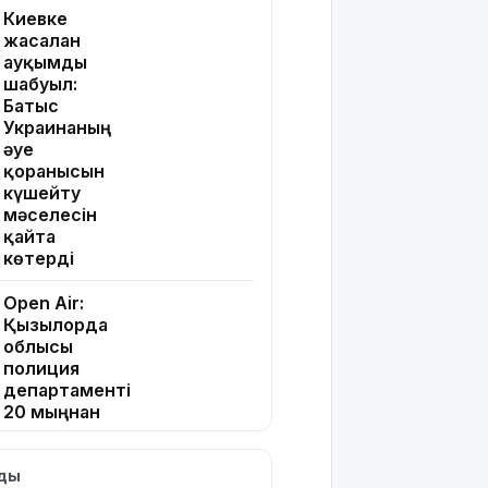
Киевке
жасалған
ауқымды
шабуыл:
Батыс
Украинаның
әуе
қорғанысын
күшейту
мәселесін
қайта
көтерді
Open Air:
Қызылорда
облысы
полиция
департаменті
20 мыңнан
астам
көрерменнің
лды
қауіпсіздігін