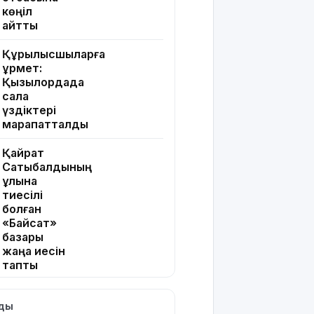
көңіл
айтты
Құрылысшыларға
құрмет:
Қызылордада
сала
үздіктері
марапатталды
Қайрат
Сатыбалдының
ұлына
тиесілі
болған
«Байсат»
базары
жаңа иесін
тапты
Қарағандада
лды
Z белгісі