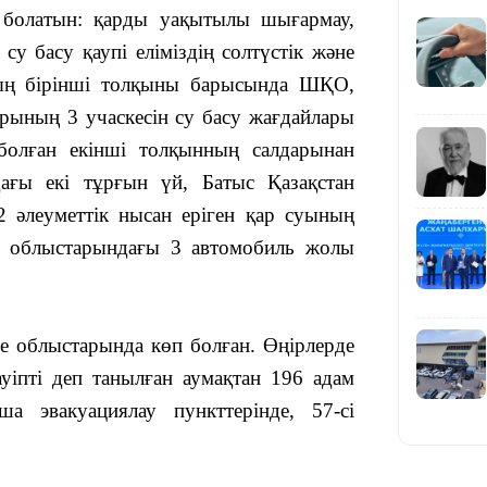
н болатын:
қарды уақытылы шығармау,
19:39
су басу қаупі еліміздің солтүстік және
дың бірінші толқыны барысында ШҚО,
ының 3 учаскесін су басу жағдайлары
болған екінші толқынның салдарынан
ағы екі тұрғын үй, Батыс Қазақстан
18:45
әлеуметтік нысан еріген қар суының
н облыстарындағы 3 автомобиль жолы
е облыстарында көп болған. Өңірлерде
17:34
уіпті деп танылған аумақтан 196 адам
а эвакуациялау пункттерінде, 57-сі