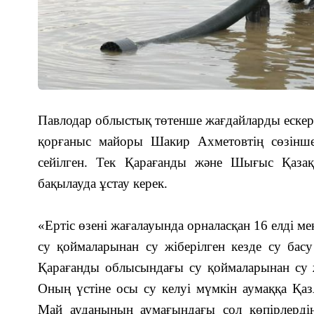
Павлодар облыстық төтенше жағдайларды ескер
қорғаныс майоры Шакир Ахметовтің сөзінше,
сейілген. Тек Қарағанды және Шығыс Қаза
бақылауда ұстау керек.
«Ертіс өзені жағалауында орналасқан 16 елді 
су қоймаларынан су жіберілген кезде су басу
Қарағанды облысындағы су қоймаларынан су ж
Оның үстіне осы су келуі мүмкін аумаққа Қаз
Май ауданының аумағындағы сол көпірлердің