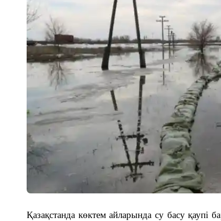
Қазақстанда көктем айларында су басу қаупі б