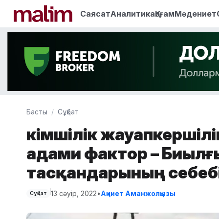
Саясат
Аналитика
Қоғам
Мәдениет
Басты
Сұқбат
Әкімшілік жауапкершіліг
адами фактор – Биылғ
тасқандарының себеб
13 сәуір, 2022
•
Ақниет Аманжолқызы
Сұқбат