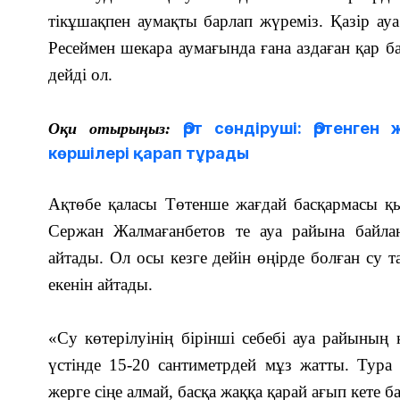
тікұшақпен аумақты барлап жүреміз. Қазір ау
Ресеймен шекара аумағында ғана аздаған қар бар
дейді ол.
Өрт сөндіруші: Өртенген
Оқи отырыңыз:
көршілері қарап тұрады
Ақтөбе қаласы Төтенше жағдай басқармасы қы
Сержан Жалмағанбетов те ауа райына байлан
айтады. Ол осы кезге дейін өңірде болған су
екенін айтады.
«Су көтерілуінің бірінші себебі ауа райының
үстінде 15-20 сантиметрдей мұз жатты. Тура 
жерге сіңе алмай, басқа жаққа қарай ағып кете б