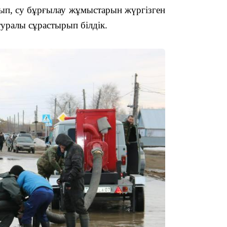
рып, су бұрғылау жұмыстарын жүргізген
16:34
 туралы сұрастырып білдік
.
16:33
16:01
15:33