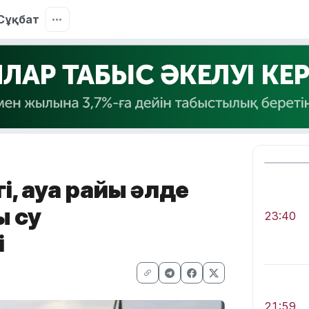
Сұқбат
і, ауа райы әлде
ы су
23:40
і
21:59