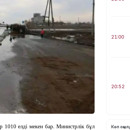
21:00
20:52
ар 1010 елді мекен бар. Министрлік бұл
Көп оқы