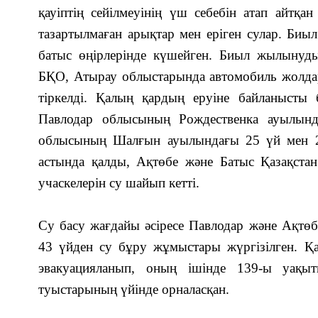
қауіптің сейілмеуінің үш себебін атап айтқа
тазартылмаған арықтар мен еріген сулар. Биыл 
батыс өңірлерінде күшейген. Биыл жылыну
БҚО, Атырау облыстарында автомобиль жолдар
тіркелді. Қалың қардың еруіне байланысты 
Павлодар облысының Рождественка ауылынд
облысының Шалғын ауылындағы 25 үй мен 2 
астында қалды, Ақтөбе және Батыс Қазақста
учаскелерін су шайып кетті.
Су басу жағдайы әсіресе Павлодар және Ақтөб
43 үйден су бұру жұмыстары жүргізілген. Қа
эвакуацияланып, оның ішінде 139-ы уақытш
туыстарының үйінде орналасқан.