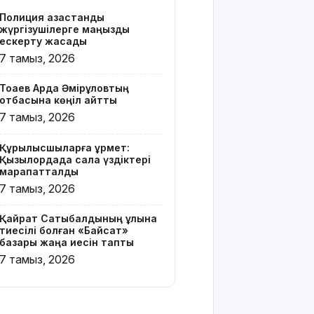
бар жейде
Полиция қазақстандық
киген
жүргізушілерге маңызды
жолаушы
ескерту жасады
қызу талқыға
7 тамыз, 2026
түсті
Тоқаев Ардақ Әмірқұловтың
Президент
отбасына көңіл айтты
Солтүстік
7 тамыз, 2026
Қазақстан
облысының
Құрылысшыларға құрмет:
90
Қызылордада сала үздіктері
жылдығымен
марапатталды
құттықтады
7 тамыз, 2026
Телефон
Қайрат Сатыбалдының ұлына
алаяқтығының
тиесілі болған «Байсат»
жаңа түрі
базары жаңа иесін тапты
туралы
7 тамыз, 2026
ескерту
жасалды
Қазақстандағы