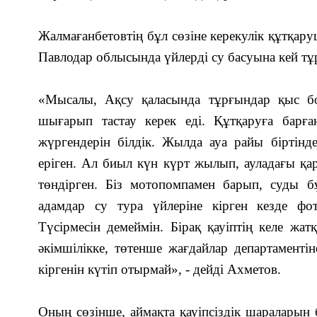
Жалмағанбетовтің бұл сөзіне керекулік құтқар
Павлодар облысында үйлерді су басуына кей тұ
«Мысалы, Ақсу қаласында тұрғындар қыс б
шығарып тастау керек еді. Құтқаруға барға
жүргендерін білдік. Жылда ауа райы біртінд
еріген. Ал биыл күн күрт жылып, ауладағы қар 
төндірген. Біз мотопомпамен барып, суды б
адамдар су тура үйлеріне кірген кезде фот
Түсірмесін демеймін. Бірақ қауіптің келе жа
әкімшілікке, төтенше жағдайлар департаменті
кіргенін күтіп отырмай», - дейді Ахметов.
Оның сөзінше, аймақта қауіпсіздік шараларын 