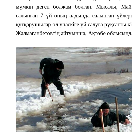
мүмкін деген болжам болған. Мысалы, Ма
салынған 7 үй оның алдында салынған үйлерге
құтқарушылар ол учаскіге үй салуға рұқсатты к
Жалмағанбетовтің айтуынша, Ақтөбе облысында 