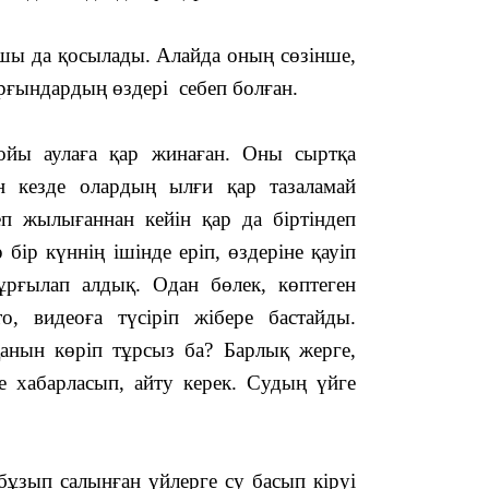
ушы да қосылады. Алайда оның сөзінше,
12:17
рғындардың өздері себеп болған.
ойы аулаға қар жинаған. Оны сыртқа
н кезде олардың ылғи қар тазаламай
еп жылығаннан кейін қар да біртіндеп
11:23
бір күннің ішінде еріп, өздеріне қауіп
ұрғылап алдық. Одан бөлек, көптеген
о, видеоға түсіріп жібере бастайды.
тқанын көріп тұрсыз ба? Барлық жерге,
11:20
не хабарласып, айту керек. Судың үйге
бұзып салынған үйлерге су басып кіруі