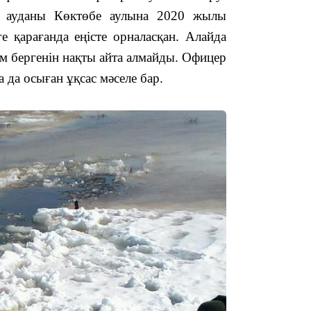
й ауданы Көктөбе аулына 2020 жылы
 қарағанда еңісте орналасқан. Алайда
10:53
ім бергенін нақты айта алмайды. Офицер
да осыған ұқсас мәселе бар.
10:35
10:25