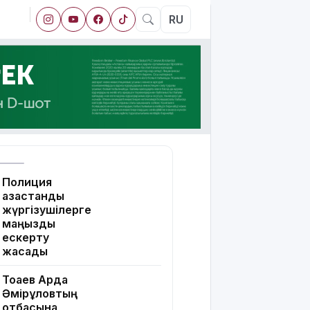
RU
Полиция
қазақстандық
жүргізушілерге
маңызды
ескерту
жасады
Тоқаев Ардақ
Әмірқұловтың
отбасына