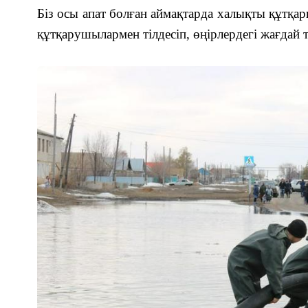
Біз осы апат болған аймақтарда халықты құтқа
құтқарушылармен тілдес
іп, өңірлердегі жағдай