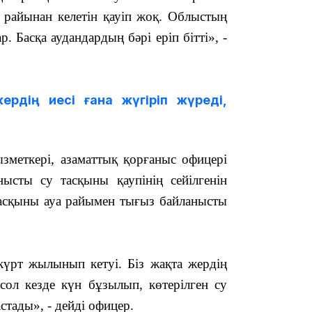
а райынан келетін қауіп жоқ. Облыстың
. Басқа аудандардың бәрі еріп бітті», -
 жердің иесі ғана жүгіріп жүреді,
13:08
зметкері, азаматтық қорғаныс офицері
ысты су тасқыны қаупінің сейілгенін
 тасқыны ауа райымен тығыз байланысты
12:35
 күрт жылынып кетуі. Біз жақта жердің
сол кезде күн бұзылып, көтерілген су
астады», - дейді офицер.