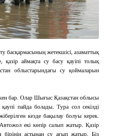
15:04
ту басқармасының жетекшісі, азаматтық
 қазір аймақта су басу қауіпі толық
қстан облыстарындағы су қоймаларын
14:10
мекен бар. Олар Шығыс Қазақстан облысы
 қаупі пайда болады. Тура сол секілді
іберілген кезде бақылау болуы керек.
Автожол екі көпір салып жатыр. Қазір
 бірінің астынан су ағып жатыр. Біз
13:14