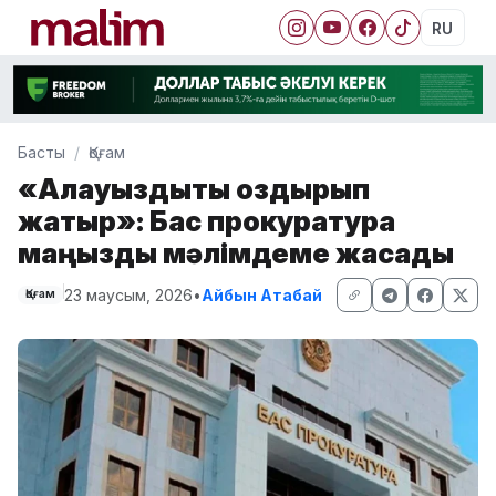
RU
Басты
Қоғам
«Алауыздықты қоздырып
жатыр»: Бас прокуратура
маңызды мәлімдеме жасады
23 маусым, 2026
•
Айбын Атабай
Қоғам