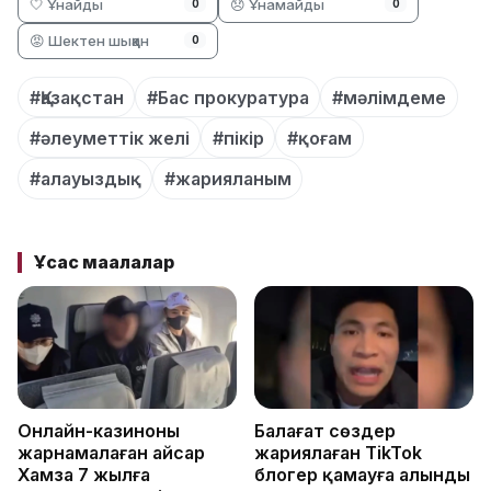
🤍 Ұнайды
😞 Ұнамайды
0
0
😡 Шектен шыққан
0
#Қазақстан
#Бас прокуратура
#мәлімдеме
#әлеуметтік желі
#пікір
#қоғам
#алауыздық
#жарияланым
Ұқсас мақалалар
Онлайн-казиноны
Балағат сөздер
жарнамалаған Қайсар
жариялаған TikTok
Хамза 7 жылға
блогер қамауға алынды