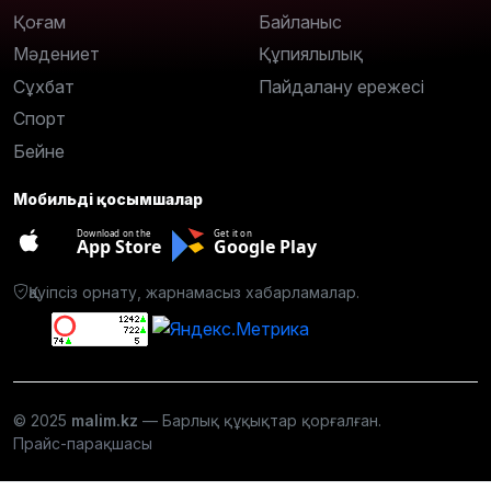
Қоғам
Байланыс
Мәдениет
Құпиялылық
Сұхбат
Пайдалану ережесі
Спорт
Бейне
Мобильді қосымшалар
Download on the
Get it on
App Store
Google Play
Қауіпсіз орнату, жарнамасыз хабарламалар.
© 2025
malim.kz
— Барлық құқықтар қорғалған.
Прайс-парақшасы