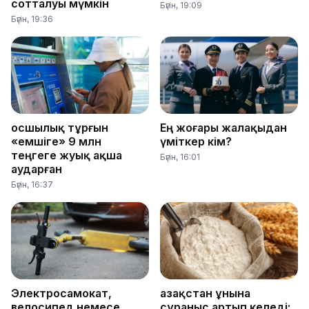
сотталуы мүмкін
Бүгін, 19:09
Бүгін, 19:36
Қосшылық тұрғын
Ең жоғары жалақыдан
«емшіге» 9 млн
үміткер кім?
теңгеге жуық ақша
Бүгін, 16:01
аударған
Бүгін, 16:37
Электросамокат,
Қазақстан ұнына
велосипед немесе
сұраныс артып келеді: