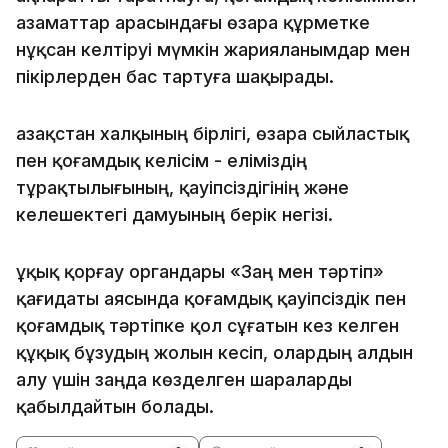
азаматтар арасындағы өзара құрметке
нұқсан келтіруі мүмкін жарияланымдар мен
пікірлерден бас тартуға шақырады.
Қазақстан халқының бірлігі, өзара сыйластық
пен қоғамдық келісім - еліміздің
тұрақтылығының, қауіпсіздігінің және
келешектегі дамуының берік негізі.
Құқық қорғау органдары «Заң мен тәртіп»
қағидаты аясында қоғамдық қауіпсіздік пен
қоғамдық тәртіпке қол сұғатын кез келген
құқық бұзудың жолын кесіп, олардың алдын
алу үшін заңда көзделген шараларды
қабылдайтын болады.