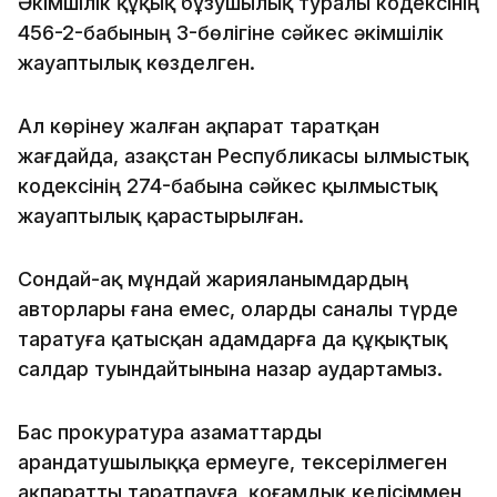
Әкімшілік құқық бұзушылық туралы кодексінің
456-2-бабының 3-бөлігіне сәйкес әкімшілік
жауаптылық көзделген.
Ал көрінеу жалған ақпарат таратқан
жағдайда, Қазақстан Республикасы Қылмыстық
кодексінің 274-бабына сәйкес қылмыстық
жауаптылық қарастырылған.
Сондай-ақ мұндай жарияланымдардың
авторлары ғана емес, оларды саналы түрде
таратуға қатысқан адамдарға да құқықтық
салдар туындайтынына назар аудартамыз.
Бас прокуратура азаматтарды
арандатушылыққа ермеуге, тексерілмеген
ақпаратты таратпауға, қоғамдық келісіммен