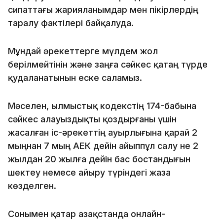
сипаттағы жарияланымдар мен пікірлердің
таралу фактілері байқалуда.
Мұндай әрекеттерге мүлдем жол
берілмейтінін және заңға сәйкес қатаң түрде
қудаланатынын еске саламыз.
Мәселен, Қылмыстық кодекстің 174-бабына
сәйкес алауыздықты қоздырғаны үшін
жасалған іс-әрекеттің ауырлығына қарай 2
мыңнан 7 мың АЕК дейін айыппұл салу не 2
жылдан 20 жылға дейін бас бостандығын
шектеу немесе айыру түріндегі жаза
көзделген.
Сонымен қатар Қазақстанда онлайн-