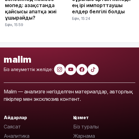
мопед: Қазақстанда
ең ірі импорттаушы
қайсысы апатқа жиі
елдер белгілі болды
ұшырайды?
Бүгін, 15:24
Бүгін, 15:59
malim
Біз әлеуметтік желіде:
Malim — анализге негізделген материалдар, авторлық
пікірлер мен эксклюзив контент.
Айдарлар
Қызмет
Саясат
Біз туралы
Аналитика
Жарнама