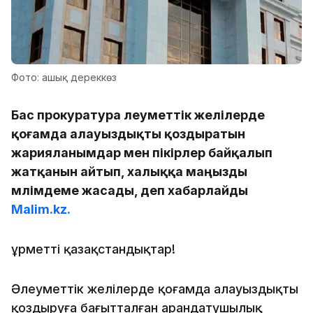
Фото: ашық дереккөз
Бас прокуратура әлеуметтік желілерде
қоғамда алауыздықты қоздыратын
жарияланымдар мен пікірлер байқалып
жатқанын айтып, халыққа маңызды
мәлімдеме жасады, деп хабарлайды
Malim.kz.
Құрметті қазақстандықтар!
Әлеуметтік желілерде қоғамда алауыздықты
қоздыруға бағытталған арандатушылық