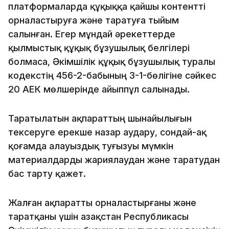
платформаларда құқыққа қайшы контентті
орналастыруға және таратуға тыйым
салынған. Егер мұндай әрекеттерде
қылмыстық құқық бұзушылық белгілері
болмаса, Әкімшілік құқық бұзушылық туралы
кодекстің 456-2-бабының 3-1-бөлігіне сәйкес
20 АЕК мөлшерінде айыппұл салынады.
Таратылатын ақпараттың шынайылығын
тексеруге ерекше назар аудару, сондай-ақ
қоғамда алауыздық туғызуы мүмкін
материалдарды жариялаудан және таратудан
бас тарту қажет.
Жалған ақпаратты орналастырғаны және
таратқаны үшін Қазақстан Республикасы