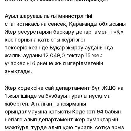
Ауыл шаруашылығы министрлігінің
статистикасына сенсек, Қарағанды облысының
Жер ресурстарын басқару департаменті «Қ»
кәсіпорнына қатысты жүргізген
тексеріс кезінде Бұқар жырау ауданында
жалпы ауданы 12 049,0 гектар 15 жер
учаскесінің бірнеше жыл игерілмегенін
анықтады.
Жер кодексіне сай департамент бұл ЖШС-ға
1 жыл ішінде заң бұзбауы туралы нұсқама
жіберген. Аталған тапсырманың
орындалмауына қатысты Кодекстің 94 бабын
негізге алып департамент жер аумақтарын
мәжбүрлі түрде алып қою туралы сотқа арыз