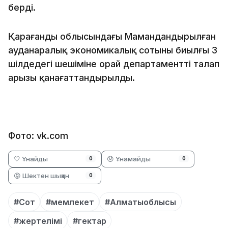
берді.
Қарағанды облысындағы Мамандандырылған
ауданаралық экономикалық сотының биылғы 3
шілдедегі шешіміне орай департаменттің талап
арызы қанағаттандырылды.
Фото: vk.com
🤍 Ұнайды
😞 Ұнамайды
0
0
😡 Шектен шыққан
0
#Сот
#мемлекет
#Алматыоблысы
#жертелімі
#гектар