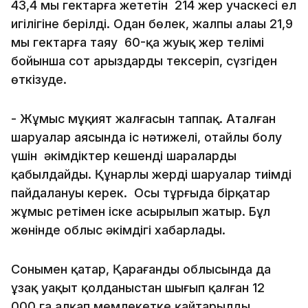
43,4 мың гектарға жететін 214 жер учаскесі ел
игілігіне берілді. Одан бөлек, жалпы алаңы 21,9
мың гектарға таяу 60-қа жуық жер телімі
бойынша сот арыздарды тексеріп, сүзгіден
өткізуде.
- Жұмыс мұқият жалғасын таппақ. Аталған
шаруалар аясында іс нәтижелі, оңтайлы болу
үшін әкімдіктер кешенді шараларды
қабылдайды. Құнарлы жерді шаруалар тиімді
пайдалануы керек. Осы тұрғыда бірқатар
жұмыс ретімен іске асырылып жатыр. Бұл
жөнінде облыс әкімдігі хабарлады.
Сонымен қатар, Қарағанды облысында да
ұзақ уақыт қолданыстан шығып қалған 12
000 га алқап мемлекетке қайтарылды.