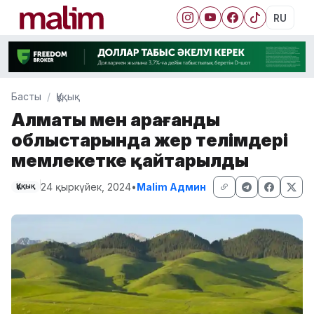
RU
Басты
Құқық
Алматы мен Қарағанды
облыстарында жер телімдері
мемлекетке қайтарылды
24 қыркүйек, 2024
•
Malim Админ
Құқық