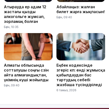
Атырауда ер адам 12
Абайлаңыз: жалған
жастағы қызды
билет жарға жықпасын!
алкогольге жұмсап,
Бүгін, 09:40
зорламақ болған
Бүгін, 10:35
Алматы облысында
Еңбек кодексінде
сотталушы соңғы сөзін
өзгеріс көп: енді жұмысқа
айта алмағандықтан,
қабылдаудан бас
үкімнің күші жойылды
тартудың себебі
жазбаша түсіндіріледі
Бүгін, 09:40
6 тамыз, 2026