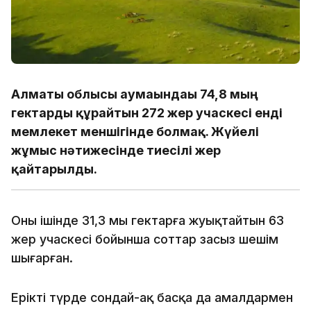
Алматы облысы аумағындағы 74,8 мың
гектарды құрайтын 272 жер учаскесі енді
мемлекет меншігінде болмақ. Жүйелі
жұмыс нәтижесінде тиесілі жер
қайтарылды.
Оның ішінде 31,3 мың гектарға жуықтайтын 63
жер учаскесі бойынша соттар заңсыз шешім
шығарған.
Ерікті түрде сондай-ақ басқа да амалдармен