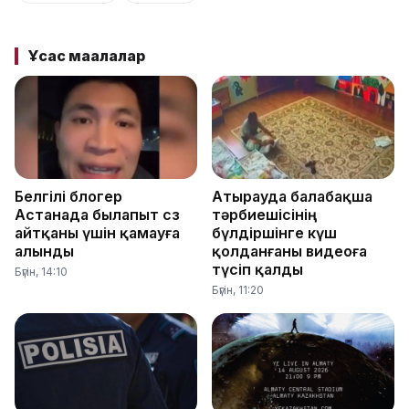
Ұқсас мақалалар
Белгілі блогер
Атырауда балабақша
Астанада былапыт сөз
тәрбиешісінің
айтқаны үшін қамауға
бүлдіршінге күш
алынды
қолданғаны видеоға
түсіп қалды
Бүгін, 14:10
Бүгін, 11:20