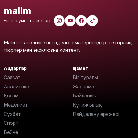
malim
Біз әлеуметтік желіде:
Malim — анализге негізделген материалдар, авторлық
пікірлер мен эксклюзив контент.
Айдарлар
Қызмет
Саясат
Біз туралы
Аналитика
Жарнама
Қоғам
Байланыс
Мәдениет
Құпиялылық
Сұхбат
Пайдалану ережесі
Спорт
Бейне