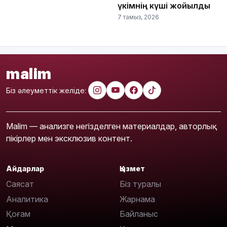
үкімнің күші жойылды
7 тамыз, 2026
malim
Біз әлеуметтік желіде:
Malim — анализге негізделген материалдар, авторлық
пікірлер мен эксклюзив контент.
Айдарлар
Қызмет
Саясат
Біз туралы
Аналитика
Жарнама
Қоғам
Байланыс