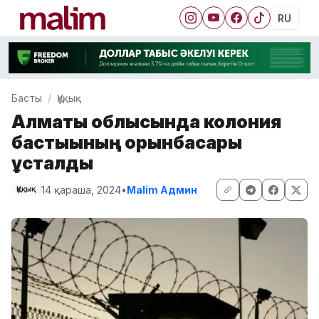
RU
Басты
Құқық
Алматы облысында колония
бастығының орынбасары
ұсталды
14 қараша, 2024
•
Malim Админ
Құқық