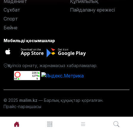
Мәдениет
Құпиялылық
Сұхбат
Пайдалану ережесі
Спорт
Бейне
Мобильді қосымшалар
Download on the
Get it on
App Store
Google Play
Қауіпсіз орнату, жарнамасыз хабарламалар.
© 2025
malim.kz
— Барлық құқықтар қорғалған.
Прайс-парақшасы