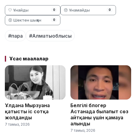
🤍 Ұнайды
😞 Ұнамайды
0
0
😡 Шектен шыққан
0
#пара
#Алматыоблысы
Ұқсас мақалалар
Ұлдана Мырзуанға
Белгілі блогер
қатысты іс сотқа
Астанада былапыт сөз
жолданды
айтқаны үшін қамауға
алынды
7 тамыз, 2026
7 тамыз, 2026