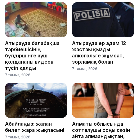
Атырауда балабақша
Атырауда ер адам 12
тәрбиешісінің
жастағы қызды
бүлдіршінге күш
алкогольге жұмсап,
қолданғаны видеоға
зорламақ болған
түсіп қалды
7 тамыз, 2026
7 тамыз, 2026
Абайлаңыз: жалған
Алматы облысында
билет жарға жықпасын!
сотталушы соңғы сөзін
айта алмағандықтан,
7 тамыз, 2026