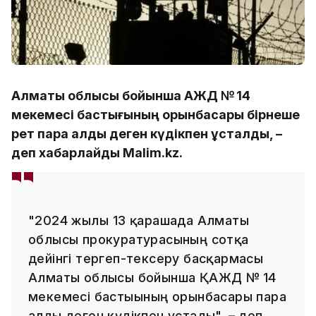
Алматы облысы бойынша ҚАЖД № 14
мекемесі бастығының орынбасары бірнеше
рет пара алды деген күдікпен ұсталды, –
деп хабарлайды Malim.kz.
"2024 жылғы 13 қарашада Алматы
облысы прокуратурасының сотқа
дейінгі тергеп-тексеру басқармасы
Алматы облысы бойынша ҚАЖД № 14
мекемесі бастығының орынбасары пара
алды деген күдікпен ұстады", – деп