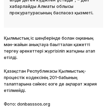
хабарлайды Алматы облысы
прокуратурасының баспасөз қызметі.
Қылмыстық іс шеңберінде болған оқиғаның
мән-жайын анықтауға бағытталған қажетті
тергеу әрекеттері жүргізіліп жатқаны атап
өтілді.
Қазақстан Республикасы Қылмыстық-
процестік кодексінің 201-бабының
талаптарына сәйкес өзге де ақпарат жария
етілмейді.
Фото: donbasssos.org