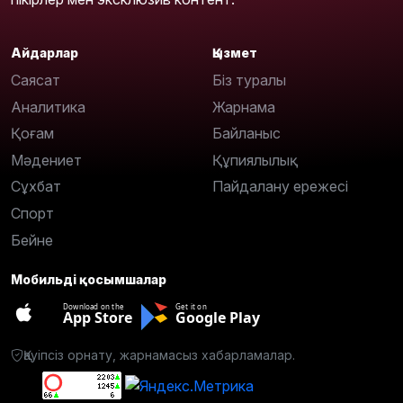
Айдарлар
Қызмет
Саясат
Біз туралы
Аналитика
Жарнама
Қоғам
Байланыс
Мәдениет
Құпиялылық
Сұхбат
Пайдалану ережесі
Спорт
Бейне
Мобильді қосымшалар
Download on the
Get it on
App Store
Google Play
Қауіпсіз орнату, жарнамасыз хабарламалар.