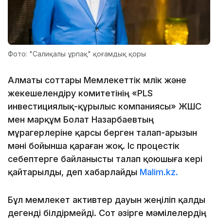
Фото: "Салиқалы ұрпақ" қоғамдық қоры
Алматы соттары Мемлекеттік мүлік және
жекешелендіру комитетінің «PLS
инвестициялық-құрылыс компаниясы» ЖШС
мен марқұм Болат Назарбаевтың
мұрагерлеріне қарсы берген талап-арызын
мәні бойынша қараған жоқ. Іс процестік
себептерге байланысты талап қоюшыға кері
қайтарылды, деп хабарлайды
Malim.kz.
Бұл мемлекет активтер дауын жеңіліп қалды
дегенді білдірмейді. Сот әзірге мәмілелердің