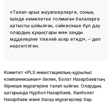
«Талап-арыз жауапкерлерге, соның
ішінде кәмелетке толмаған балаларға
қатысты қойылған, сәйкесінше бұл дау
олардың құқықтары мен заңды
мүдделеріне тікелей әсер етеді», – деп
көрсетілген.
Комитет «PLS инвестициялық-құрылыс
компаниясынан» бөлек, Болат Назарбаевтың
бірнеше мұрагеріне талап қойған. Олардың
қатарында Нұрбол Назарбаев, Ханболат
Назарбаев және басқа мұрагерлер бар.