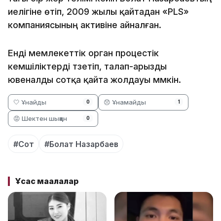
иелігіне өтіп, 2009 жылы қайтадан «PLS»
компаниясының активіне айналған.
Енді мемлекеттік орган процестік
кемшіліктерді түзетіп, талап-арызды
ювеналды сотқа қайта жолдауы мүмкін.
🤍 Ұнайды
😞 Ұнамайды
0
1
😡 Шектен шыққан
0
#Сот
#Болат Назарбаев
Ұқсас мақалалар