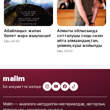
Абайлаңыз: жалған
Алматы облысында
билет жарға жықпасын!
сотталушы соңғы сөзін
айта алмағандықтан,
Бүгін, 09:40
үкімнің күші жойылды
Бүгін, 09:40
malim
Біз әлеуметтік желіде:
Malim — анализге негізделген материалдар, авторлық
пікірлер мен эксклюзив контент.