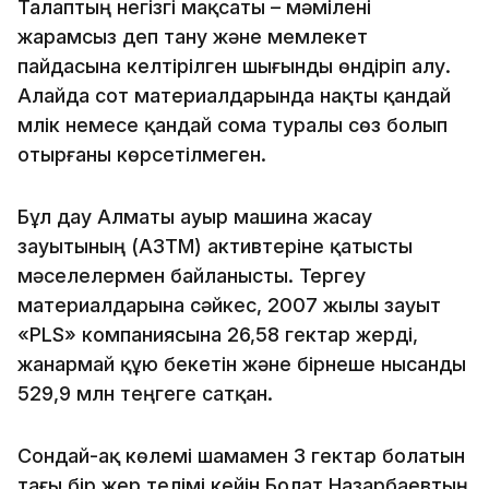
Талаптың негізгі мақсаты – мәмілені
жарамсыз деп тану және мемлекет
пайдасына келтірілген шығынды өндіріп алу.
Алайда сот материалдарында нақты қандай
мүлік немесе қандай сома туралы сөз болып
отырғаны көрсетілмеген.
Бұл дау Алматы ауыр машина жасау
зауытының (АЗТМ) активтеріне қатысты
мәселелермен байланысты. Тергеу
материалдарына сәйкес, 2007 жылы зауыт
«PLS» компаниясына 26,58 гектар жерді,
жанармай құю бекетін және бірнеше нысанды
529,9 млн теңгеге сатқан.
Сондай-ақ көлемі шамамен 3 гектар болатын
тағы бір жер телімі кейін Болат Назарбаевтың