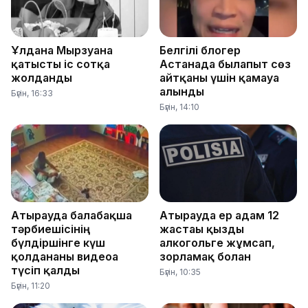
Ұлдана Мырзуанға
Белгілі блогер
қатысты іс сотқа
Астанада былапыт сөз
жолданды
айтқаны үшін қамауға
алынды
Бүгін, 16:33
Бүгін, 14:10
Атырауда балабақша
Атырауда ер адам 12
тәрбиешісінің
жастағы қызды
бүлдіршінге күш
алкогольге жұмсап,
қолданғаны видеоға
зорламақ болған
түсіп қалды
Бүгін, 10:35
Бүгін, 11:20