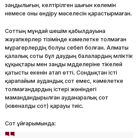
заңдылығын, келтірілген шығын көлемін
немесе оны өндіру мәселесін қарастырмаған.
Соттың мұндай шешім қабылдауына
жауапкерлер тізімінде кәмелетке толмаған
мұрагерлердің болуы себеп болған. Алматы
қалалық соты бұл даудың балалардың мүліктік
құқықтары мен заңды мүдделеріне тікелей
қатысты екенін атап өтті. Сондықтан істі
қарапайым аудандық сот емес, кәмелетке
толмағандардың істері жөніндегі
мамандандырылған ауданаралық сот
(ювеналды сот) қарауы тиіс.
Сот ұйғарымында: