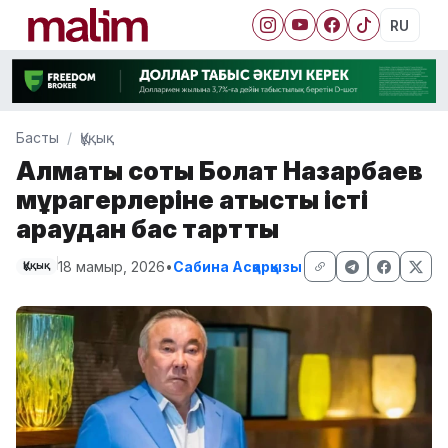
RU
Басты
Құқық
Алматы соты Болат Назарбаев
мұрагерлеріне қатысты істі
қараудан бас тартты
18 мамыр, 2026
•
Сабина Асқарқызы
Құқық