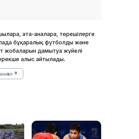
15:24
арға, ата-аналарға, төрешілерге
Қалада бұқаралық футболды және
рт жобаларын дамытуға жүйелі
ерекше алғыс айтылады.
шыққан
0
14:47