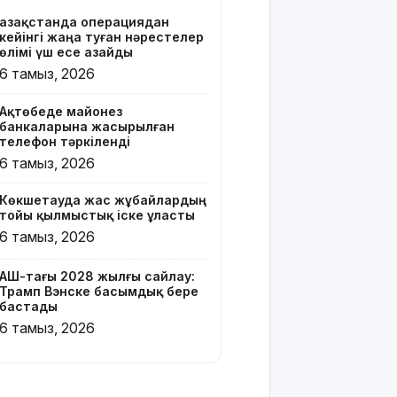
Қазақстанда операциядан
Онлайн-
кейінгі жаңа туған нәрестелер
казиноны
өлімі үш есе азайды
жарнамалаған
6 тамыз, 2026
Қайсар
Хамза 7
Ақтөбеде майонез
жылға
банкаларына жасырылған
сотталуы
телефон тәркіленді
мүмкін
6 тамыз, 2026
Қызылорда
Көкшетауда жас жұбайлардың
облысында
тойы қылмыстық іске ұласты
жылына 6
6 тамыз, 2026
мың тонна
өнім
өндіретін
АҚШ-тағы 2028 жылғы сайлау:
Трамп Вэнске басымдық бере
құс
бастады
фабрикасы
6 тамыз, 2026
ашылды
Балағат
сөздер