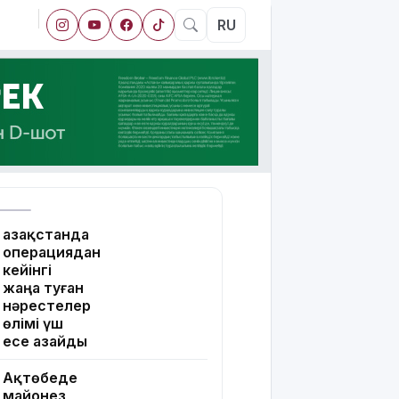
RU
Қазақстанда
операциядан
кейінгі
жаңа туған
нәрестелер
өлімі үш
есе азайды
Ақтөбеде
майонез