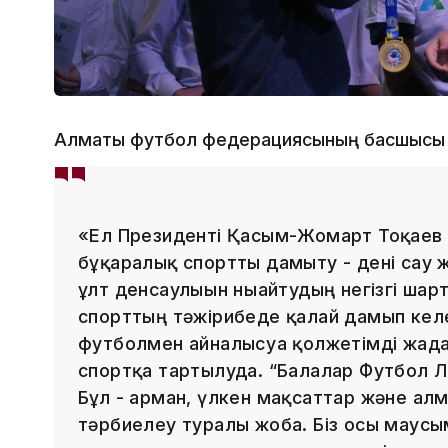
Алматы футбол федерациясының басшысы Б
«Ел Президенті Қасым-Жомарт Тоқаев 
бұқаралық спортты дамыту - дені сау 
ұлт денсаулығын нығайтудың негізгі шар
спорттың тәжірибеде қалай дамып келе
футболмен айналысуға қолжетімді жағд
спортқа тартылуда. “Балалар Футбол Ли
Бұл - арман, үлкен мақсаттар және ал
тәрбиелеу туралы жоба. Біз осы маусы