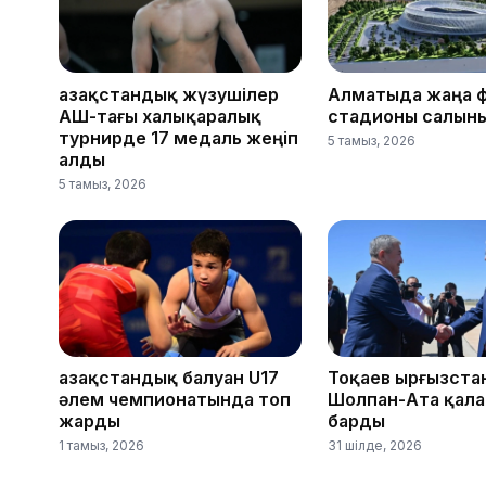
Қазақстандық жүзушілер
Алматыда жаңа 
АҚШ-тағы халықаралық
стадионы салын
турнирде 17 медаль жеңіп
5 тамыз, 2026
алды
5 тамыз, 2026
Қазақстандық балуан U17
Тоқаев Қырғызст
әлем чемпионатында топ
Шолпан-Ата қал
жарды
барды
1 тамыз, 2026
31 шілде, 2026