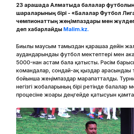
23 қарашада Алматыда балалар футболынд
шараларының бірі - «Балалар Футбол Лиг
чемпионаттың жеңімпаздары мен жүлдеге
деп хабарлайды
Malim.kz.
Биылғы маусым тамыздан қарашаға дейін жал
аудандарындағы футбол мектептері мен а
5000-нан астам бала қатысты. Рәсім барыс
командалар, сондай-ақ қыздар арасындағы 
бойынша жеңімпаздар марапатталды. Турн
негізгі жобаларының бірі ретінде балалар 
процесіне жоғары деңгейде қатысуын қамта