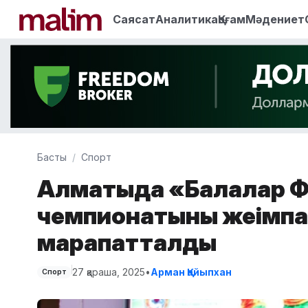
Саясат
Аналитика
Қоғам
Мәдениет
Басты
Спорт
Алматыда «Балалар Ф
чемпионатының жеңімп
марапатталды
27 қараша, 2025
•
Арман Қайыпхан
Спорт