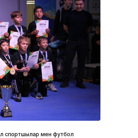
19:09
18:50
17:33
л спортшылар мен футбол