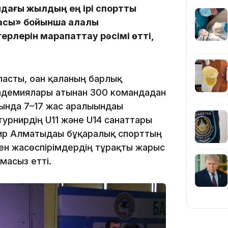
ағы жылдың ең ірі спорттық
асы» бойынша қалалық
рлерін марапаттау рәсімі өтті,
19:36
ғасты, оған қаланың барлық
кадемиялары атынан 300 командадан
ында 7–17 жас аралығындағы
турнирдің U11 және U14 санаттары
ир Алматыдағы бұқаралық спорттың
мен жасөспірімдердің тұрақты жарыс
19:10
масыз етті.