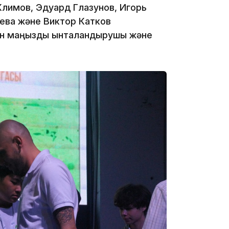
Климов, Эдуард Глазунов, Игорь
ева және Виктор Катков
ін маңызды ынталандырушы және
17:17
16:37