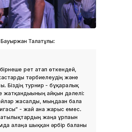
16:01
ауыржан Талғатұлы:
15:59
бірнеше рет атап өткендей,
жастарды тәрбиелеудің және
ты. Біздің турнир - бұқаралық
 жатқандығының айқын дәлелі:
айлар жасалды, мыңдаған бала
15:25
гасы” - жай ғана жарыс емес.
матылықтардың жаңа ұрпағын
мда алаңға шыққан әрбір баланы