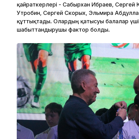
қайраткерлері - Сабырхан Ибраев, Сергей 
Утробин, Сергей Скорых, Эльмира Абдулла
құттықтады. Олардың қатысуы балалар үш
шабыттандырушы фактор болды.