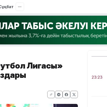
Сұқбат
утбол Лигасы»
аздары
23:23