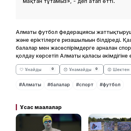
мақтан тұтамыз», - деп атап өтті.
Алматы футбол федерациясы жаттықтырушыл
және еріктілерге ризашылығын білдіреді. 
балалар мен жасөспірімдерге арналған спо
қолдау көрсетіп Алматы қаласы әкімдігіне 
🤍 Ұнайды
😞 Ұнамайды
😡 Шектен 
0
0
#Алматы
#балалар
#спорт
#футбол
Ұқсас мақалалар