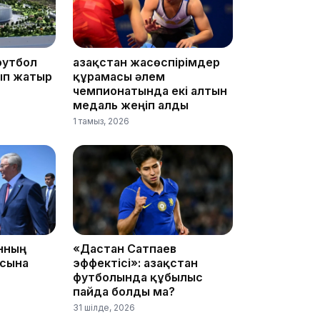
14:36
футбол
Қазақстан жасөспірімдер
ып жатыр
құрамасы әлем
чемпионатында екі алтын
медаль жеңіп алды
1 тамыз, 2026
13:59
анның
«Дастан Сатпаев
асына
эффектісі»: Қазақстан
футболында құбылыс
пайда болды ма?
31 шілде, 2026
13:22