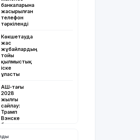
банкаларына
жасырылған
телефон
тәркіленді
Көкшетауда
жас
жұбайлардың
тойы
қылмыстық
іске
ұласты
АҚШ-тағы
2028
жылғы
сайлау:
Трамп
Вэнске
басымдық
бере
ылды
бастады