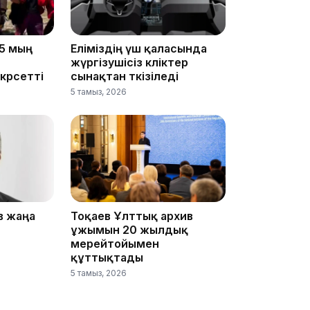
22:12
5 мың
Еліміздің үш қаласында
жүргізушісіз көліктер
көрсетті
сынақтан өткізіледі
5 тамыз, 2026
21:05
в жаңа
Тоқаев Ұлттық архив
20:07
ұжымын 20 жылдық
мерейтойымен
құттықтады
5 тамыз, 2026