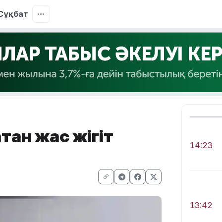
Сұқбат
қан жас жігіт
14:23
13:42