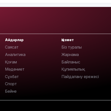
18:58
Айдарлар
Қызмет
17:57
Саясат
Біз туралы
Аналитика
Жарнама
Қоғам
Байланыс
Мәдениет
Құпиялылық
Сұхбат
Пайдалану ережесі
17:10
Спорт
Бейне