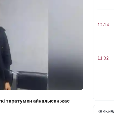
12:14
11:32
кі таратумен айналысқан жас
11:28
Көп оқы