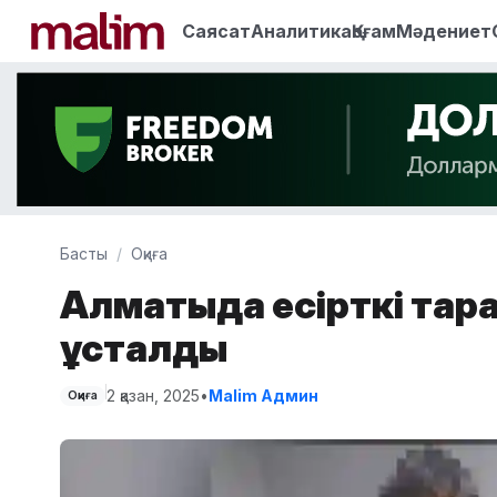
Саясат
Аналитика
Қоғам
Мәдениет
Басты
Оқиға
Алматыда есірткі тарат
ұсталды
2 қазан, 2025
•
Malim Админ
Оқиға