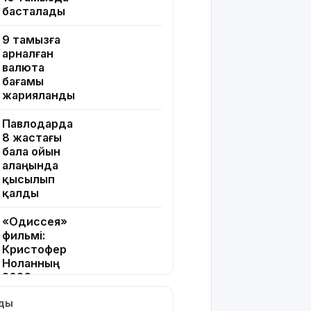
басталады
9 тамызға
арналған
валюта
бағамы
жарияланды
Павлодарда
8 жастағы
бала ойын
алаңында
қысылып
қалды
«Одиссея»
фильмі:
Кристофер
Ноланның
2026
жылғы
лды
хитінің