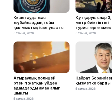
Көкшетауда жас
Құтқарушылар 3,
жұбайлардың тойы
метр биіктіктегі
қылмыстық іске ұласты
туристерге көмек 
6 тамыз, 2026
6 тамыз, 2026
Атыраулық полицей
Қайрат Боранбае
өртеніп жатқан үйден
қызметке барды
адамдарды аман алып
5 тамыз, 2026
шықты
5 тамыз, 2026