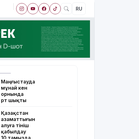
RU
Маңғыстауда
мұнай кен
орнында
өрт шықты
Қазақстан
азаматтығын
алуға өтініш
қабылдау
10 тамызда