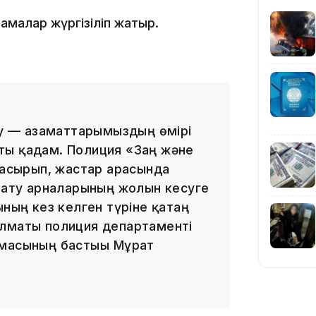
тамалар жүргізіліп жатыр.
10:01
леу — азаматтарымыздың өмірі
ақты қадам. Полиция «Заң және
е асырып, жастар арасында
арату арналарының жолын кесуге
ының кез келген түріне қатаң
09:40
Алматы полиция департаменті
рмасының бастығы Мұрат
08:41