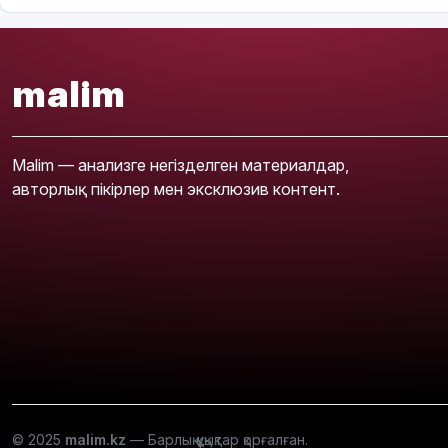
malim
Malim — анализге негізделген материалдар,
авторлық пікірлер мен эксклюзив контент.
© 2025
malim.kz
— Барлық құқықтар қорғалған.