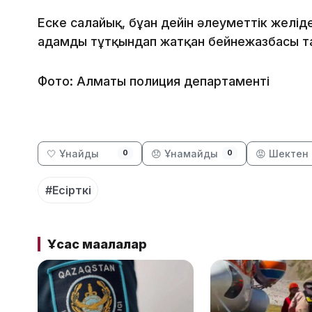
Еске салайық, бұған дейін әлеуметтік желід
адамды тұтқындап жатқан бейнежазбасы т
Фото: Алматы полиция департаменті
🤍 Ұнайды
😞 Ұнамайды
😡 Шектен 
0
0
#Есірткі
Ұқсас мақалалар