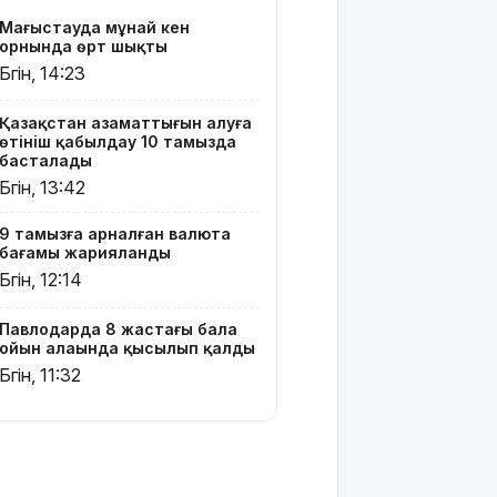
сюжеті
Маңғыстауда мұнай кен
мен
орнында өрт шықты
актерлері
Бүгін, 14:23
Тоқаев
Қазақстан азаматтығын алуға
Сингапур
өтініш қабылдау 10 тамызда
Президентіне
басталады
құттықтау
Бүгін, 13:42
жеделхатын
жолдады
9 тамызға арналған валюта
бағамы жарияланды
Түркия
Бүгін, 12:14
Ресей мен
Украина
арасында
Павлодарда 8 жастағы бала
жаңа
ойын алаңында қысылып қалды
келісім
Бүгін, 11:32
жасауды
ұсынды
Бүгін –
Құрылысшылар