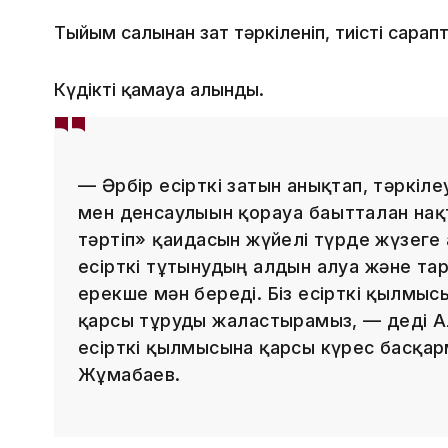
Тыйым салынған зат тәркіленіп, тиісті сарап
Күдікті қамауға алынды.
— Әрбір есірткі затын анықтап, тәркі
мен денсаулығын қорғауға бағытталған н
тәртіп» қағидасын жүйелі түрде жүзег
есірткі тұтынудың алдын алуға және т
ерекше мән береді. Біз есірткі қылмыс
қарсы тұруды жалғастырамыз, — деді 
есірткі қылмысына қарсы күрес басқа
Жұмабаев.