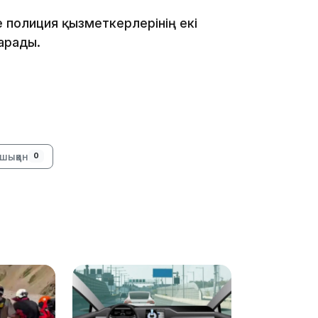
е полиция қызметкерлерінің екі
арады.
08:29
08:15
шыққан
0
23:12