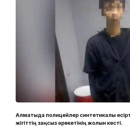
Алматыда полицейлер синтетикалық есірт
жігіттің заңсыз әрекетінің жолын кесті.