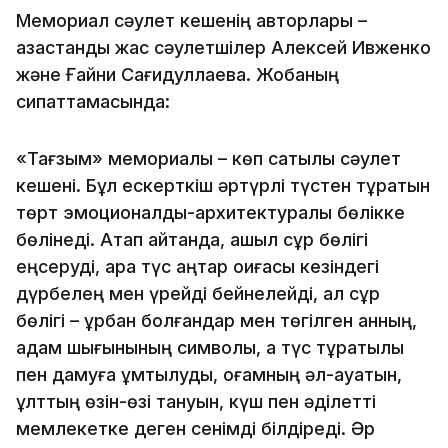
Мемориал сәулет кешенің авторлары –
қазақстандық жас сәулетшілер Алексей Ивженко
және Ғайни Сағидуллаева. Жобаның
сипаттамасында:
«Тағзым» мемориалы – көп сатылы сәулет
кешені. Бұл ескерткіш әртүрлі түстен тұратын
төрт эмоционалды-архитектуралық бөлікке
бөлінеді. Атап айтқанда, ақшыл сұр бөлігі
еңсеруді, қара түс қаңтар оқиғасы кезіндегі
дүрбелең мен үрейді бейнелейді, ал сұр
бөлігі – құрбан болғандар мен төгілген қанның,
адам шығынының символы, ақ түс тұрақтылық
пен дамуға ұмтылуды, қоғамның әл-ауқатын,
ұлттың өзін-өзі тануын, күш пен әділетті
мемлекетке деген сенімді білдіреді. Әр