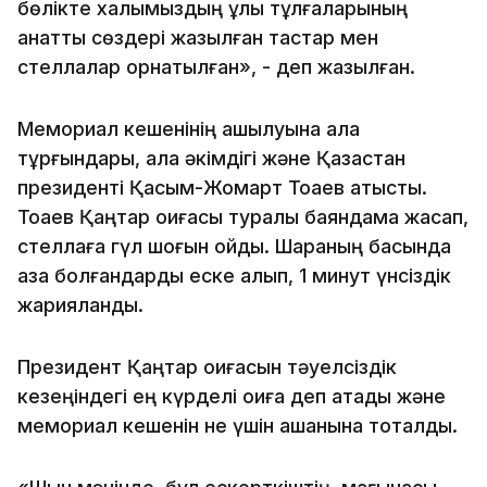
бөлікте халқымыздың ұлы тұлғаларының
қанатты сөздері жазылған тастар мен
стеллалар орнатылған», - деп жазылған.
Мемориал кешенінің ашылуына қала
тұрғындары, қала әкімдігі және Қазақстан
президенті Қасым-Жомарт Тоқаев қатысты.
Тоқаев Қаңтар оқиғасы туралы баяндама жасап,
стеллаға гүл шоғын қойды. Шараның басында
қаза болғандарды еске алып, 1 минут үнсіздік
жарияланды.
Президент Қаңтар оқиғасын тәуелсіздік
кезеңіндегі ең күрделі оқиға деп атады және
мемориал кешенін не үшін ашқанына тоқталды.