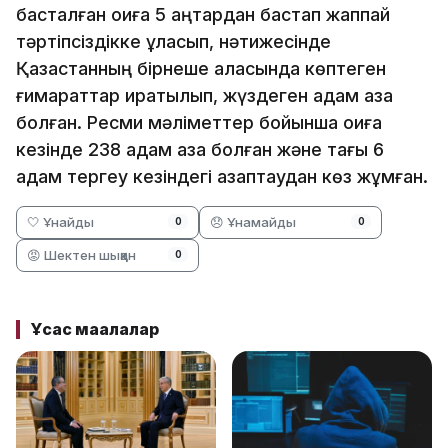
басталған оқиға 5 қаңтардан бастап жаппай
тәртіпсіздікке ұласып, нәтижесінде
Қазақстанның бірнеше қаласында көптеген
ғимараттар қиратылып, жүздеген адам қаза
болған. Ресми мәліметтер бойынша оқиға
кезінде 238 адам қаза болған және тағы 6
адам тергеу кезіндегі азаптаудан көз жұмған.
🤍 Ұнайды
😞 Ұнамайды
0
0
😡 Шектен шыққан
0
Ұқсас мақалалар