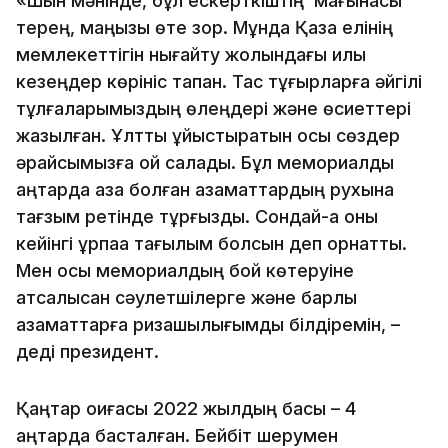
«Шын мәнінде, бұл ескерткіштің мағынасы
терең, маңызы өте зор. Мұнда Қазақ елінің
мемлекеттігін нығайту жолындағы қилы
кезеңдер көрініс тапқан. Тас тұғырларға әйгілі
тұлғаларымыздың өлеңдері және өсиеттері
жазылған. Ұлтты ұйыстыратын осы сөздер
әрқайсымызға ой салады. Бұл мемориалды
қаңтарда қаза болған азаматтардың рухына
тағзым ретінде тұрғыздық. Сондай-ақ оны
кейінгі ұрпаққа тағылым болсын деп орнаттық.
Мен осы мемориалдың бой көтеруіне
атсалысқан сәулетшілерге және барлық
азаматтарға ризашылығымды білдіремін, –
деді президент.
Қаңтар оқиғасы 2022 жылдың басы – 4
қаңтарда басталған. Бейбіт шерумен