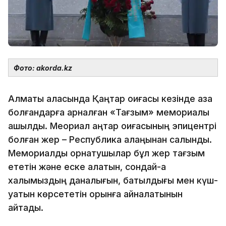
Фото: akorda.kz
Алматы қаласында Қаңтар оқиғасы кезінде қаза
болғандарға арналған «Тағзым» мемориалы
ашылды. Меориал қаңтар оқиғасының эпицентрі
болған жер – Республика алаңынан салынды.
Мемориалды орнатушылар бұл жер тағзым
ететін және еске алатын, сондай-ақ
халқымыздың даналығын, батылдығы мен күш-
қуатын көрсететін орынға айналатынын
айтады.