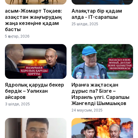
Қасым-Жомарт Тоқаев:
Алаяқтар бір қадам
Қазақстан жаңғырудың
алда - IT-сарапшы
жаңа кезеңіне қадам
25 шілде, 2025
басты
5 қаңтар, 2026
Ядролық қаруды бекер
Иранға жақтасқан
бердік – Уәлихан
дұрыс па? Бізге –
Қайсаров
Израиль үлгі. Сарапшы
Жангелді Шымшықов
3 шілде, 2025
24 маусым, 2025