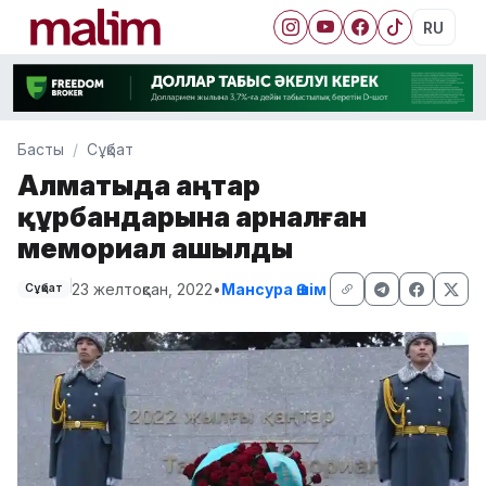
RU
Басты
Сұқбат
Алматыда Қаңтар
құрбандарына арналған
мемориал ашылды
23 желтоқсан, 2022
•
Мансура Әшім
Сұқбат