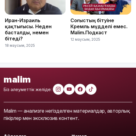
Иран-Израиль
Соғыстың бітуіне
қақтығысы. Неден
Кремль мүдделі емес.
басталды, немен
Malim.Подкаст
бітеді?
12 маусым, 2025
18 маусым, 2025
malim
Біз әлеуметтік желіде:
Malim — анализге негізделген материалдар, авторлық
пікірлер мен эксклюзив контент.