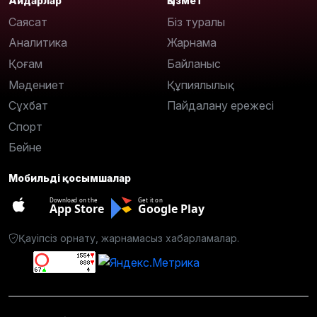
Айдарлар
Қызмет
Саясат
Біз туралы
Аналитика
Жарнама
Қоғам
Байланыс
Мәдениет
Құпиялылық
Сұхбат
Пайдалану ережесі
Спорт
Бейне
Мобильді қосымшалар
Download on the
Get it on
App Store
Google Play
Қауіпсіз орнату, жарнамасыз хабарламалар.