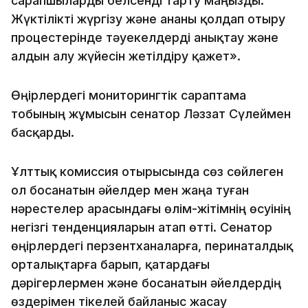
сарапшыларды белсенді тарту маңызды.
Жүктілікті жүргізу және ананы қолдап отыру
процестерінде тәуекелдерді анықтау және
алдын алу жүйесін жетілдіру қажет».
Өңірлердегі мониторингтік сараптама
тобының жұмысын сенатор Ләззат Сүлеймен
басқарды.
Ұлттық комиссия отырысында сөз сөйлеген
ол босанатын әйелдер мен жаңа туған
нәрестелер арасындағы өлім-жітімнің өсуінің
негізгі тенденцияларын атап өтті. Сенатор
өңірлердегі перзентханаларға, перинаталдық
орталықтарға барып, қатардағы
дәрігерлермен және босанатын әйелдердің
өздерімен тікелей байланыс жасау