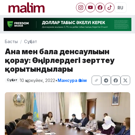
RU
Басты
Сұқбат
Ана мен бала денсаулығын
қорғау: Өңірлердегі зерттеу
қорытындылары
10 қыркүйек, 2022
•
Мансура Әшім
Сұқбат