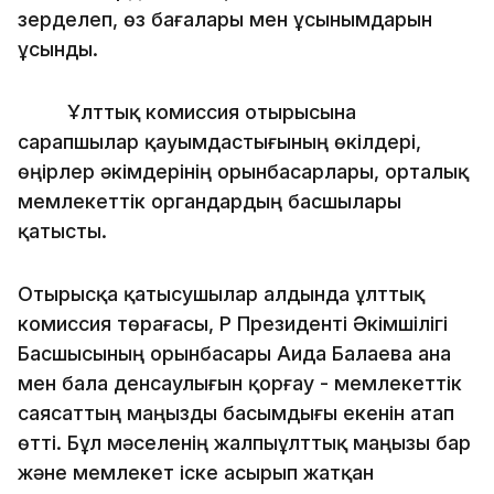
зерделеп, өз бағалары мен ұсынымдарын
ұсынды.
Ұлттық комиссия отырысына
сарапшылар қауымдастығының өкілдері,
өңірлер әкімдерінің орынбасарлары, орталық
мемлекеттік органдардың басшылары
қатысты.
Отырысқа қатысушылар алдында ұлттық
комиссия төрағасы, ҚР Президенті Әкімшілігі
Басшысының орынбасары Аида Балаева ана
мен бала денсаулығын қорғау - мемлекеттік
саясаттың маңызды басымдығы екенін атап
өтті. Бұл мәселенің жалпыұлттық маңызы бар
және мемлекет іске асырып жатқан