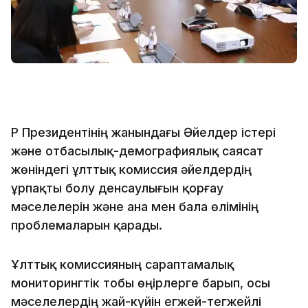
ҚР Президентінің жанындағы Әйелдер істері
және отбасылық-демографиялық саясат
жөніндегі ұлттық комиссия әйелдердің
ұрпақты болу денсаулығын қорғау
мәселелерін және ана мен бала өлімінің
проблемаларын қарады.
Ұлттық комиссияның сараптамалық
мониторингтік тобы өңірлерге барып, осы
мәселелердің жай-күйін егжей-тегжейлі