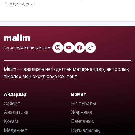
18 маусым, 2025
malim
Біз әлеуметтік желіде:
Malim — анализге негізделген материалдар, авторлық
пікірлер мен эксклюзив контент.
Айдарлар
Қызмет
Саясат
Біз туралы
Аналитика
Жарнама
Қоғам
Байланыс
Мәдениет
Құпиялылық