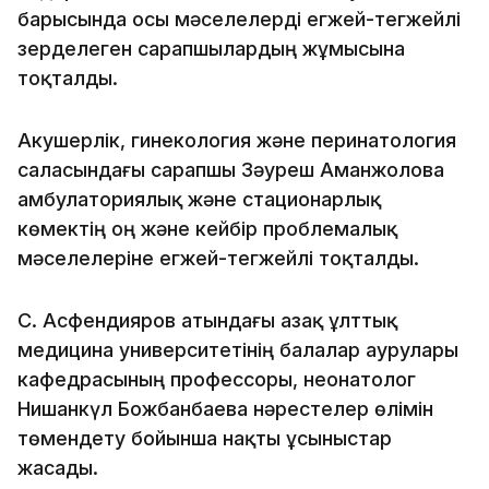
барысында осы мәселелерді егжей-тегжейлі
зерделеген сарапшылардың жұмысына
тоқталды.
Акушерлік, гинекология және перинатология
саласындағы сарапшы Зәуреш Аманжолова
амбулаториялық және стационарлық
көмектің оң және кейбір проблемалық
мәселелеріне егжей-тегжейлі тоқталды.
С. Асфендияров атындағы Қазақ ұлттық
медицина университетінің балалар аурулары
кафедрасының профессоры, неонатолог
Нишанкүл Божбанбаева нәрестелер өлімін
төмендету бойынша нақты ұсыныстар
жасады.