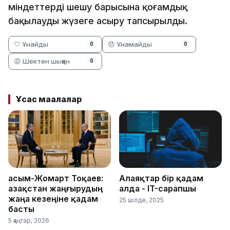
міндеттерді шешу барысына қоғамдық
бақылауды жүзеге асыру тапсырылды.
🤍 Ұнайды
😞 Ұнамайды
0
0
😡 Шектен шыққан
0
Ұқсас мақалалар
Қасым-Жомарт Тоқаев:
Алаяқтар бір қадам
Қазақстан жаңғырудың
алда - IT-сарапшы
жаңа кезеңіне қадам
25 шілде, 2025
басты
5 қаңтар, 2026