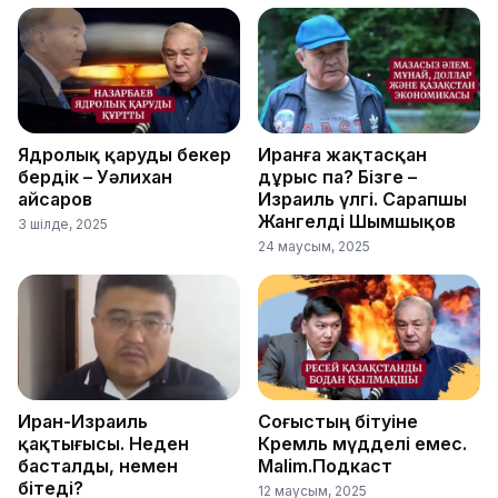
Ядролық қаруды бекер
Иранға жақтасқан
бердік – Уәлихан
дұрыс па? Бізге –
Қайсаров
Израиль үлгі. Сарапшы
Жангелді Шымшықов
3 шілде, 2025
24 маусым, 2025
Иран-Израиль
Соғыстың бітуіне
қақтығысы. Неден
Кремль мүдделі емес.
басталды, немен
Malim.Подкаст
бітеді?
12 маусым, 2025