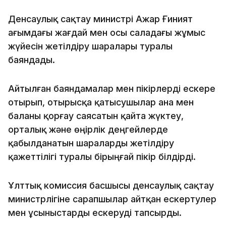
Денсаулық сақтау министрі Ажар Ғиният
ағымдағы жағдай мен осы саладағы жұмыс
жүйесін жетілдіру шаралары туралы
баяндады.
Айтылған баяндамалар мен пікірлерді ескере
отырып, отырысқа қатысушылар ана мен
баланы қорғау саясатын қайта жүктеу,
орталық және өңірлік деңгейлерде
қабылданатын шараларды жетілдіру
қажеттілігі туралы бірыңғай пікір білдірді.
Ұлттық комиссия басшысы денсаулық сақтау
министрлігіне сарапшылар айтқан ескертулер
мен ұсыныстарды ескеруді тапсырды.