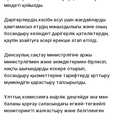
міндеті қойылды.
Дәрігерлердің кәсіби өсуі үшін жағдайларды
қамтамасыз етудің маңыздылығы және оның
босандыру кезіндегі дәрігерлік қателіктердің
қаупін азайтуға әсері ерекше атап өтілді.
Денсаулық сақтау министрлігіне Қаржы
министрлігімен және әкімдіктермен бірлесіп,
нақты шығындарды ескере отырып,
босандыру қызметтеріне тарифтерді арттыру
мүмкіндігін қарастыру тапсырылды.
Ұлттық комиссияға өңірлік деңгейде ана мен
баланы қорғау саласындағы егжей-тегжейлі
мониторингті жалғастыру және белгіленген