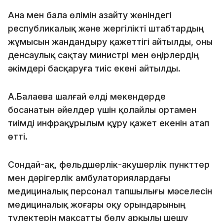
Ана мен бала өлімін азайту жөніндегі
республикалық және жергілікті штабтардың
жұмысын жандандыру қажеттігі айтылды, оны
денсаулық сақтау министрі мен өңірлердің
әкімдері басқаруға тиіс екені айтылды.
А.Балаева шалғай елді мекендерде
босанатын әйелдер үшін қолайлы ортамен
тиімді инфрақұрылым құру қажет екенін атап
өтті.
Сондай-ақ, фельдшерлік-акушерлік пункттер
мен дәрігерлік амбулаториялардағы
медициналық персонал тапшылығы мәселесін
медициналық жоғары оқу орындарының
түлектерін мақсатты бөлу арқылы шешу