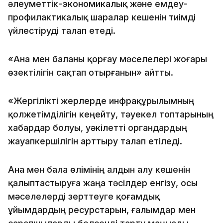
әлеуметтік-экономикалық және емдеу-
профилактикалық шаралар кешенін тиімді
үйлестіруді талап етеді.
«Ана мен баланы қорғау мәселелері жоғары
өзектілігін сақтап отырғанын» айтты.
«Жергілікті жерлерде инфрақұрылымның
қолжетімділігін кеңейту, тәуекел топтарының
хабардар болуы, уәкілетті органдардың
жауапкершілігін арттыру талап етіледі.
Ана мен бала өлімінің алдын алу кешенін
қалыптастыруға жаңа тәсілдер енгізу, осы
мәселелерді зерттеуге қоғамдық
ұйымдардың ресурстарын, ғалымдар мен