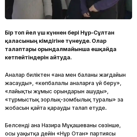
Бір топ әйел үш күннен бері Нұр-Сұлтан
қаласының әкімдігіне түнеуде. Олар
талаптары орындалмайынша ешқайда
кетпейтіндерін айтуда.
Аналар биліктен «ана мен баланың жағдайын
жасауды», «көпбалалы аналарға үй беру»,
«лайықты жұмыс орындарын ашуды»,
«тұрмыстық зорлық-зомбылық туралы» заң
жобасын қайта қарауды талап етуде.
Белсенді ана Назира Мұқашеваның сөзінше,
осы уақытқа дейін «Нұр Отан» партиясы