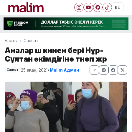
RU
Басты
Саясат
Аналар үш күннен бері Нұр-
Сұлтан әкімдігіне түнеп жүр
25 ақпан, 2021
•
Malim Админ
Саясат