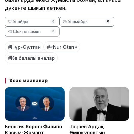
дүкенге шығып кеткен.
🤍 Ұнайды
😞 Ұнамайды
0
0
😡 Шектен шыққан
0
#Нұр-Сұлтан
#«Nur Otan»
#Көп балалы аналар
Ұқсас мақалалар
Бельгия Королі Филипп
Тоқаев Ардақ
Қасым-Жомарт
Әмірқұловтың