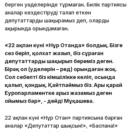
берген уәделерінде тұрмаған. Билік партиясы
аналар кездестіруді талап еткен
депутаттарды шақырамыз деп, оларды
ақырында орындамаған.
«22 ақпан күні «Нұр Отанда» болдық. Бізге
сөз беріп, қолхат жазып, біз сұраған
депутаттарды шақырып береміз деген.
Бірақ ол (уәделерін – ред) орындаған жоқ.
Сол себепті біз әкімшілікке келіп, осында
қалып, қондық. Қайтпаймыз біз. Ары қарай
Еуропарламентке арыз жазамыз деген
ойымыз бар», - дейді Мұқашева.
22 ақпан күні «Нұр Отан» партиясына барған
аналар «Депутаттар шықсын!», «Баспана!»