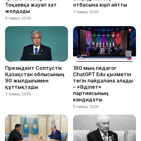
Тоқаевқа жауап хат
отбасына көңіл айтты
жолдады
7 тамыз, 2026
8 тамыз, 2026
Президент Солтүстік
160 мың педагог
Қазақстан облысының
ChatGPT Edu қызметін
90 жылдығымен
тегін пайдалана алады
құттықтады
– «Әділет»
партиясының
7 тамыз, 2026
кандидаты
5 тамыз, 2026