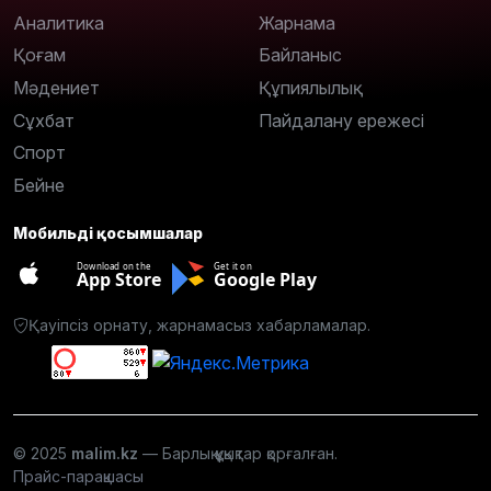
Аналитика
Жарнама
Қоғам
Байланыс
Мәдениет
Құпиялылық
Сұхбат
Пайдалану ережесі
Спорт
Бейне
Мобильді қосымшалар
Download on the
Get it on
App Store
Google Play
Қауіпсіз орнату, жарнамасыз хабарламалар.
© 2025
malim.kz
— Барлық құқықтар қорғалған.
Прайс-парақшасы