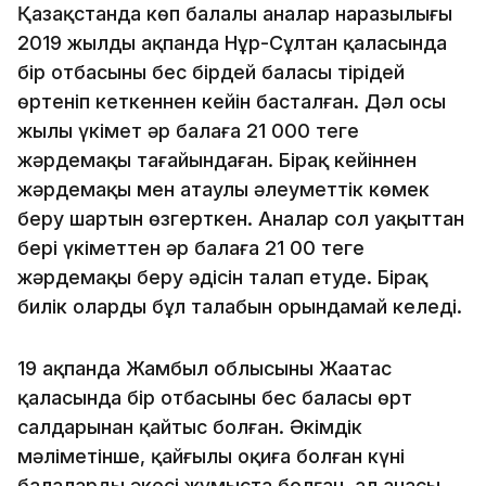
Қазақстанда көп балалы аналар наразылығы
2019 жылдың ақпанда Нұр-Сұлтан қаласында
бір отбасының бес бірдей баласы тірідей
өртеніп кеткеннен кейін басталған. Дәл осы
жылы үкімет әр балаға 21 000 теңге
жәрдемақы тағайындаған. Бірақ кейіннен
жәрдемақы мен атаулы әлеуметтік көмек
беру шартын өзгерткен. Аналар сол уақыттан
бері үкіметтен әр балаға 21 00 теңге
жәрдемақы беру әдісін талап етуде. Бірақ
билік олардың бұл талабын орындамай келеді.
19 ақпанда Жамбыл облысының Жаңатас
қаласында бір отбасының бес баласы өрт
салдарынан қайтыс болған. Әкімдік
мәліметінше, қайғылы оқиға болған күні
балалардың әкесі жұмыста болған, ал анасы