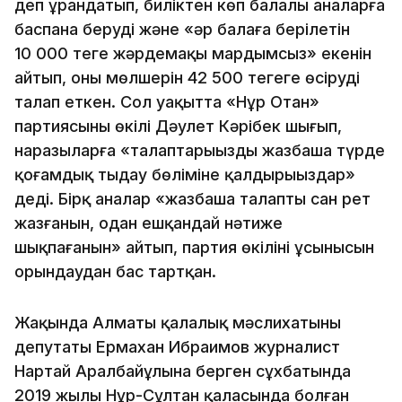
деп ұрандатып, биліктен көп балалы аналарға
баспана беруді және «әр балаға берілетін
10 000 теңге жәрдемақы мардымсыз» екенін
айтып, оның мөлшерін 42 500 теңгеге өсіруді
талап еткен. Сол уақытта «Нұр Отан»
партиясының өкілі Дәулет Кәрібек шығып,
наразыларға «талаптарыңызды жазбаша түрде
қоғамдық тыңдау бөліміне қалдырыңыздар»
деді. Бірқ аналар «жазбаша талапты сан рет
жазғанын, одан ешқандай нәтиже
шықпағанын» айтып, партия өкілінің ұсынысын
орындаудан бас тартқан.
Жақында Алматы қалалық мәслихатының
депутаты Ермахан Ибраимов журналист
Нартай Аралбайұлына берген сұхбатында
2019 жылы Нұр-Сұлтан қаласында болған