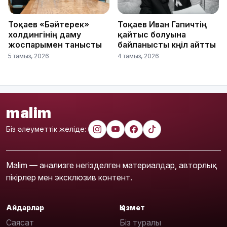
Тоқаев «Бәйтерек»
Тоқаев Иван Гапичтің
холдингінің даму
қайтыс болуына
жоспарымен танысты
байланысты көңіл айтты
5 тамыз, 2026
4 тамыз, 2026
malim
Біз әлеуметтік желіде:
Malim — анализге негізделген материалдар, авторлық
пікірлер мен эксклюзив контент.
Айдарлар
Қызмет
Саясат
Біз туралы