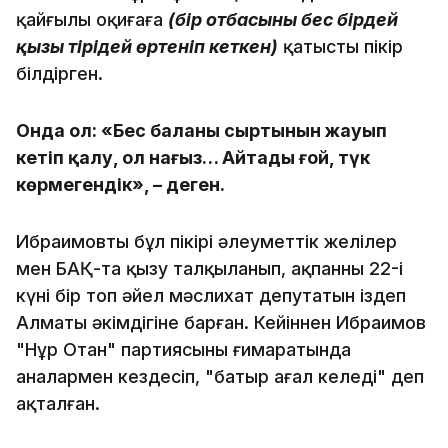
қайғылы оқиғаға
(бір отбасының бес бірдей
қызы тірідей өртеніп кеткен)
қатысты пікір
білдірген.
Онда ол: «Бес баланы сыртынын жауып
кетіп қалу, ол нағыз… Айтады ғой, түк
көрмегендік», – деген.
Ибраимовтың бұл пікірі әлеуметтік желілер
мен БАҚ-та қызу талқыланып, ақпанның 22-і
күні бір топ әйел мәслихат депутатын іздеп
Алматы әкімдігіне барған. Кейіннен Ибраимов
"Нұр Отан" партиясының ғимаратында
аналармен кездесіп, "батыр аңғал келеді" деп
ақталған.