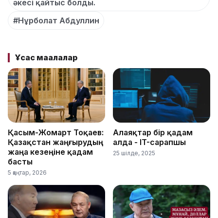
әкесі қайтыс болды.
#Нұрболат Абдуллин
Ұқсас мақалалар
Қасым-Жомарт Тоқаев:
Алаяқтар бір қадам
Қазақстан жаңғырудың
алда - IT-сарапшы
жаңа кезеңіне қадам
25 шілде, 2025
басты
5 қаңтар, 2026