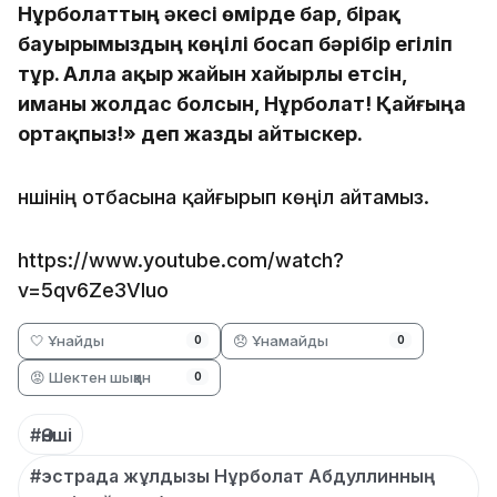
Нұрболаттың әкесі өмірде бар, бірақ
бауырымыздың көңілі босап бәрібір егіліп
тұр. Алла ақыр жайын хайырлы етсін,
иманы жолдас болсын, Нұрболат! Қайғыңа
ортақпыз!» деп жазды айтыскер.
Әншінің отбасына қайғырып көңіл айтамыз.
https://www.youtube.com/watch?
v=5qv6Ze3VIuo
🤍 Ұнайды
😞 Ұнамайды
0
0
😡 Шектен шыққан
0
#Әнші
#эстрада жұлдызы Нұрболат Абдуллинның