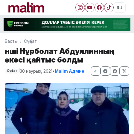
RU
Басты
Сұқбат
Әнші Нұрболат Абдуллинның
әкесі қайтыс болды
30 наурыз, 2021
•
Malim Админ
Сұқбат