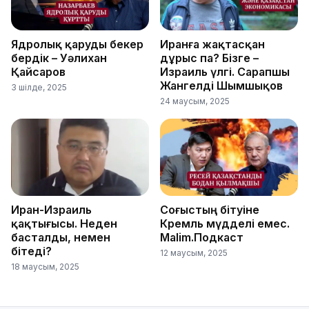
Ядролық қаруды бекер
Иранға жақтасқан
бердік – Уәлихан
дұрыс па? Бізге –
Қайсаров
Израиль үлгі. Сарапшы
Жангелді Шымшықов
3 шілде, 2025
24 маусым, 2025
Иран-Израиль
Соғыстың бітуіне
қақтығысы. Неден
Кремль мүдделі емес.
басталды, немен
Malim.Подкаст
бітеді?
12 маусым, 2025
18 маусым, 2025