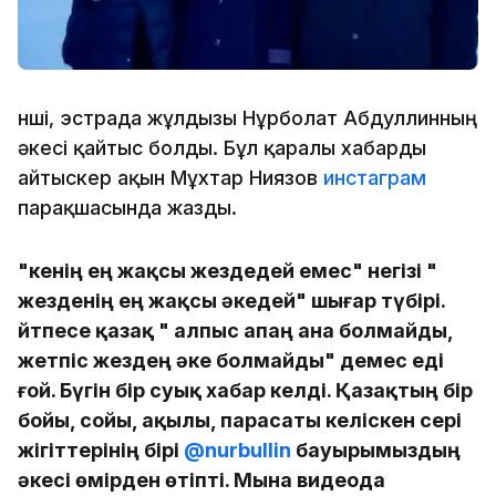
Әнші, эстрада жұлдызы Нұрболат Абдуллинның
әкесі қайтыс болды. Бұл қаралы хабарды
айтыскер ақын Мұхтар Ниязов
инстаграм
парақшасында жазды.
"Әкенің ең жақсы жездедей емес" негізі "
жезденің ең жақсы әкедей" шығар түбірі.
Әйтпесе қазақ " алпыс апаң ана болмайды,
жетпіс жездең әке болмайды" демес еді
ғой. Бүгін бір суық хабар келді. Қазақтың бір
бойы, сойы, ақылы, парасаты келіскен сері
жігіттерінің бірі
@nurbullin
бауырымыздың
әкесі өмірден өтіпті. Мына видеода