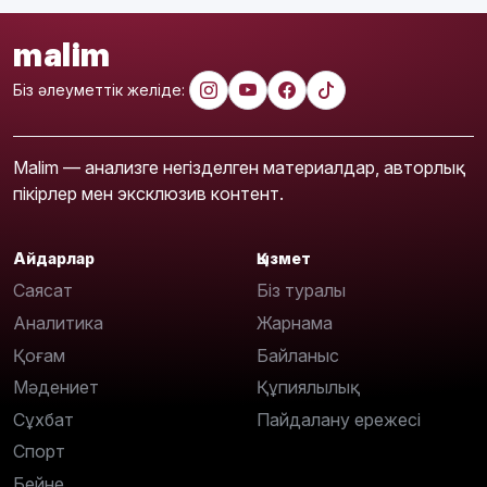
malim
Біз әлеуметтік желіде:
Malim — анализге негізделген материалдар, авторлық
пікірлер мен эксклюзив контент.
Айдарлар
Қызмет
Саясат
Біз туралы
Аналитика
Жарнама
Қоғам
Байланыс
Мәдениет
Құпиялылық
Сұхбат
Пайдалану ережесі
Спорт
Бейне