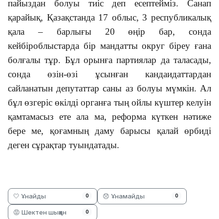
пайыздан болуы тиіс деп есептейміз. Санап
қарайық, Қазақстанда 17 облыс, 3 республикалық
қала – барлығы 20 өңір бар, сонда
кейбіроблыстарда бір мандатты округ біреу ғана
болғалы тұр. Бұл орынға партиялар да таласады,
сонда өзін-өзі ұсынған кандаидаттардан
сайланатын депутаттар саны аз болуы мүмкін. Ал
бұл өзгеріс өкілді органға тың ойлы күштер келуін
қамтамасыз ете ала ма, реформа күткен нәтиже
бере ме, қоғамның даму барысы қалай өрбиді
деген сұрақтар туындатады.
🤍 Ұнайды
😞 Ұнамайды
0
0
😡 Шектен шыққан
0