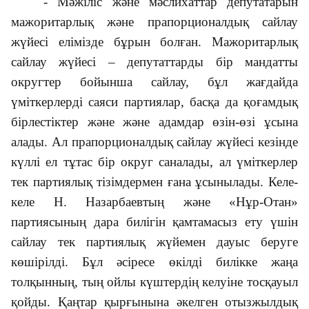
- Мәжіліс және мәслихаттар депутатарын
мажоритарлық және прапорционалдық сайлау
жүйесі елімізде бұрын болған. Мажоритарлық
сайлау жүйесі – депутаттарды бір мандатты
округтер бойынша сайлау, бұл жағдайда
үміткерлерді саяси партиялар, басқа да қоғамдық
бірлестіктер және және адамдар өзін-өзі ұсына
алады. Ал прапорционалдық сайлау жүйесі кезінде
күллі ел тұтас бір округ саналады, ал үміткерлер
тек партиялық тізімдермен ғана ұсынылады. Келе-
келе Н. Назарбаевтың және «Нұр-Отан»
партиясының дара билігін қамтамасыз ету үшін
сайлау тек партиялық жүйемен дауыс беруге
көшірілді. Бұл әсіресе өкілді билікке жаңа
толқынның, тың ойлы күштердің келуіне тосқауыл
қойды. Қаңтар қырғынына әкелген отызжылдық