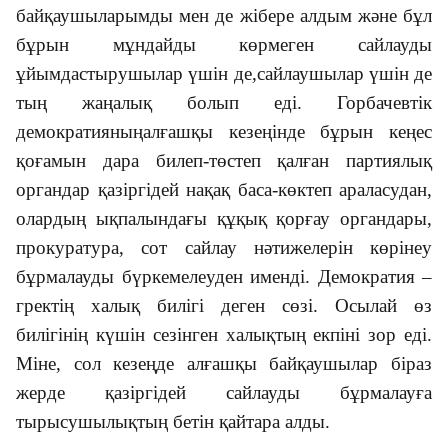
байқаушыларымды мен де жібере алдым және бұл
бұрын мұндайды көрмеген сайлауды
ұйымдастырушылар үшін де,сайлаушылар үшін де
тың жаңалық болып еді. Горбачевтік
демократияныңалғашқы кезеңінде бұрын кеңес
қоғамын дара билеп-төстеп қалған партиялық
органдар қазіргідей нақақ баса-көктеп араласудан,
олардың ықпалындағы құқық қорғау органдары,
прокуратура, сот сайлау нәтижелерін көрінеу
бұрмалауды бүркемелеуден именді. Демократия –
гректің халық билігі деген сөзі. Осылай өз
билігінің күшін сезінген халықтың екпіні зор еді.
Міне, сол кезеңде алғашқы байқаушылар біраз
жерде қазіргідей сайлауды бұрмалауға
тырысушылықтың бетін қайтара алды.