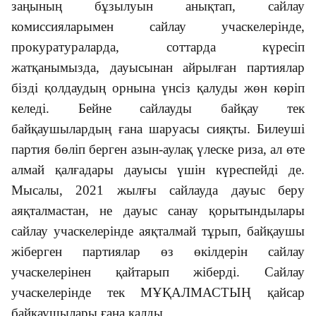
заңының бұзылуын анықтап, сайлау
комиссияларымен сайлау учаскелерінде,
прокуратураларда, соттарда күресіп
жатқанымызда, дауысынан айрылған партиялар
бізді қолдаудың орнына үнсіз қалуды жөн көріп
келеді. Бейне сайлауды байқау тек
байқаушылардың ғана шаруасы сияқты. Билеуші
партия бөліп берген азын-аулақ үлеске риза, ал өте
алмай қалғадары дауысы үшін күреспейді де.
Мысалы, 2021 жылғы сайлауда дауыс беру
аяқталмастан, не дауыс санау қорытындылары
сайлау учаскелерінде аяқталмай тұрып, байқаушы
жіберген партиялар өз өкілдерін сайлау
учаскелерінен қайтарып жіберді. Сайлау
учаскелерінде тек МҰҚАЛМАСТЫҢ қайсар
байқаушылары ғана қалды.