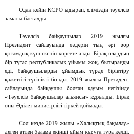
Одан кейін КСРО ыдырап, еліміздің тәуелсіз
заманы басталды.
Тәуелсіз байқаушылар 2019 жылғы
Президент сайлауында өздерін тың әрі зор
қоғамдық күш екенін көрсете алды. Бірақ олардың
бір тұтас республикалық ұйымы жоқ, бытыраңқы
еді, байқаушыларды ұйымдық түрде біріктіру
қажеттігі түсінікті болды. 2019 жылғы Президент
сайлауында байқаушы болған қауым негізінде
«Тәуелсіз байқаушылар альянсы» құрылды. Бірақ
оны Әділет министрлігі тіркей қоймады.
Сол кезде 2019 жылы «Халықтық бақылау»
деген атпен балама екінші ұйым құруға тура келді.