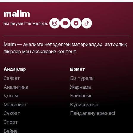
malim
Біз әлеуметтік желіде:
Malim — анализге негізделген материалдар, авторлық
пікірлер мен эксклюзив контент.
Айдарлар
Қызмет
Саясат
Біз туралы
Аналитика
Жарнама
Қоғам
Байланыс
Мәдениет
Құпиялылық
Сұхбат
Пайдалану ережесі
Спорт
Бейне