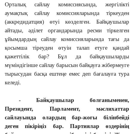
Орталық сайлау комиссиясында, жергілікті
аумақтық сайлау комиссияларында тіркеуден
(аккредидатция) өтуі көзделген. Байқаушылар
айтады, әділет органдарында ресми тіркелген
ұйымдардың сайлау комиссияларында тағы да
қосымша тіреуден өтуін талап етуге қандай
қажеттілік бар? Бұл да байқаушыларды
мүміндігінше сайлау барысын байқауға жібермеуге
тырысудан басқа ештеңе емес деп бағалауға тура
келеді.
- Байқаушылар болғаныменен,
Президент, Парламент, мәслихаттар
сайлауында олардың бар-жоғы білінбейді
деген пікіріңіз бар. Партиялар өздерінің