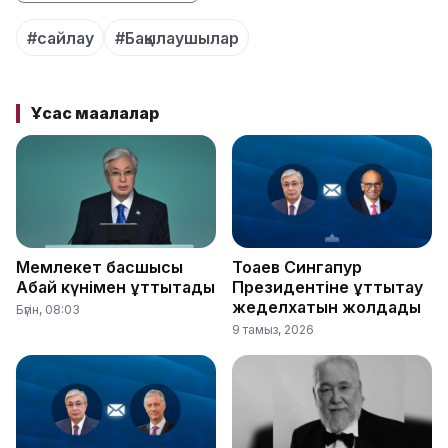
#сайлау
#Бақылаушылар
Ұқсас мақалалар
Мемлекет басшысы
Тоқаев Сингапур
Абай күнімен құттықтады
Президентіне құттықтау
жеделхатын жолдады
Бүгін, 08:03
9 тамыз, 2026