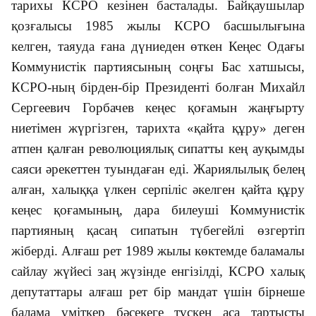
тарихы КСРО кезінен басталады. Байқаушылар
қозғалысы 1985 жылы КСРО басшылығына
келген, таяуда ғана дүниеден өткен Кеңес Одағы
Коммунистік партиясының соңғы Бас хатшысы,
КСРО-ның бірден-бір Президенті болған Михайл
Сергеевич Горбачев кеңес қоғамын жаңғырту
ниетімен жүргізген, тарихта «қайта құру» деген
атпен қалған революциялық сипатты кең ауқымды
саяси әрекеттен туындаған еді. Жариялылық белең
алған, халыққа үлкен серпіліс әкелген қайта құру
кеңес қоғамының, дара билеуші Коммунистік
партияның қасаң сипатын түбегейлі өзгертіп
жіберді. Алғаш рет 1989 жылы көктемде баламалы
сайлау жүйесі заң жүзінде енгізілді, КСРО халық
депутаттары алғаш рет бір мандат үшін бірнеше
балама үміткер бәсекеге түскен аса тартысты