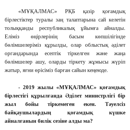
«МҰҚАЛМАС» РҚБ қазір қоғамдық
бірлестіктер туралы заң талаптарына сай келетін
толыққанды республикалық ұйымға айналды.
Еліміз өңірлерінің басым көпшілігінде
бөлімшелеріміз құрылды, олар облыстық әділет
органдарында есептік тіркелген және жаңа
бөлімшелер ашу, оларды тіркету жұмысы жүріп
жатыр, яғни өрісіміз барған сайын кеңеюде.
- 2019 жылы «МҰҚАЛМАС» қоғамдық
бірлестігі құрылғанда Әділет министрлігі бір
жыл бойы тіркемеген екен. Тәуелсіз
байқаушылардың қоғамдық күшке
айналғанын билік сезіне алды ма?