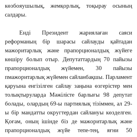
көзбояушылық, жемқорлық, тоқырау осының
салдары.
Енді Президент жариялаған саяси
реформаның бір шарасы сайлауды қайтадан
мажоритарлық және прапорционалдық жүйеге
көшіру болып отыр. Депутаттардың 70 пайызы
прапорционалдық жүйемен, 30 пайызы
пмажоритарлық жүйемен сайланбақшы. Парламент
қаруына енгізілген сайлау заңына өзгерістер мен
толықтыруларда Мәжілісте барлығы 98 депутат
болады, олардың 69-ы партиялық тізіммен, ал 29-
ы бір мандатты округтердан сайлануы көзделген.
Қоғам, оның ішінде біз де мажоритарлық және
прапорционалдық жүйе тепе-тең, яғни 50