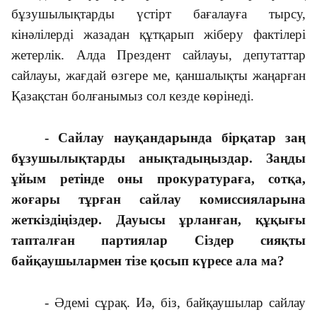
бұзушылықтарды үстірт бағалауға тырсу,
кінәлілерді жазадан құтқарып жіберу фактілері
жетерлік. Алда Прездент сайлауы, депутаттар
сайлауы, жағдай өзгере ме, қаншалықты жаңарған
Қазақстан болғанымыз сол кезде көрінеді.
- Сайлау науқандарында бірқатар заң
бұзушылықтарды анықтадыңыздар. Заңды
ұйым ретінде оны прокуратураға, сотқа,
жоғары тұрған сайлау комиссияларына
жеткіздіңіздер. Дауысы ұрланған, құқығы
тапталған партиялар Сіздер сияқты
байқаушылармен тізе қосып күресе ала ма?
- Әдемі сұрақ. Иә, біз, байқаушылар сайлау