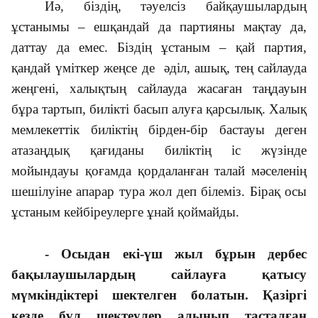
Иә, біздің, тәуелсіз байқаушылардың
ұстанымы – ешқандай да партияны мақтау да,
даттау да емес. Біздің ұстаным – қай партия,
қандай үміткер жеңсе де әділ, ашық, тең сайлауда
жеңгені, халықтың сайлауда жасаған таңдауын
бұра тартып, билікті басып алуға қарсылық. Халық
мемлекеттік биліктің бірден-бір бастауы деген
атазаңдық қағиданы биліктің іс жүзінде
мойындауы қоғамда қордаланған талай мәселенің
шешілуіне апарар тура жол деп білеміз. Бірақ осы
ұстаным кейбіреулерге ұнай қоймайды.
- Осыдан екі-үш жыл бұрын дербес
бақылаушылардың сайлауға қатысу
мүмкіндіктері шектелген болатын. Қазіргі
кезде бұл шектеулер алынып тасталған