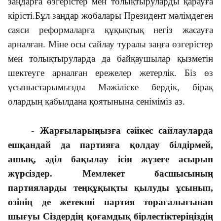
заңдарға өзгерістер мен толықтыруларды қарауға
кірісті.Бұл заңдар жобалары Президент мәлімдеген
саяси реформаларға құқықтық негіз жасауға
арналған. Міне осы сайлау туралы заңға өзгерістер
мен толықтыруларда да байқаушылар қызметін
шектеуге арналған ережелер жетерлік. Біз өз
ұсыныстарымызды Мәжіліске бердік, бірақ
олардың қабылдана қоятынына сеніміміз аз.
- Жарғыларыңызға сәйкес сайлауларда
ешқандай да партияға қолдау білдірмей,
ашық, әділ бақылау ісін жүзеге асырып
жүрсіздер. Мемлекет басшысының
партияларды теңқұқықты қылуды ұсынып,
өзінің де жетекші партия төрағалығынан
шығуы Сіздердің қоғамдық бірлестіктеріңіздің