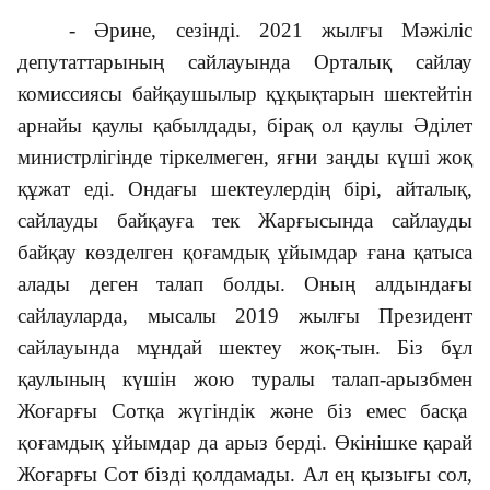
- Әрине, сезінді. 2021 жылғы Мәжіліс
депутаттарының сайлауында Орталық сайлау
комиссиясы байқаушылыр құқықтарын шектейтін
арнайы қаулы қабылдады, бірақ ол қаулы Әділет
министрлігінде тіркелмеген, яғни заңды күші жоқ
құжат еді. Ондағы шектеулердің бірі, айталық,
сайлауды байқауға тек Жарғысында сайлауды
байқау көзделген қоғамдық ұйымдар ғана қатыса
алады деген талап болды. Оның алдындағы
сайлауларда, мысалы 2019 жылғы Президент
сайлауында мұндай шектеу жоқ-тын. Біз бұл
қаулының күшін жою туралы талап-арызбмен
Жоғарғы Сотқа жүгіндік және біз емес басқа
қоғамдық ұйымдар да арыз берді. Өкінішке қарай
Жоғарғы Сот бізді қолдамады. Ал ең қызығы сол,