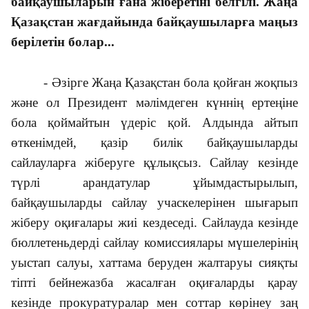
байқаушыларын ғана жіберетіні белгілі. Жаңа
Қазақстан жағдайында байқаушыларға маңыз
берілетін болар...
- Әзірге Жаңа Қазақстан бола қойған жоқпыз
және ол Президент мәлімдеген күннің ертеңіне
бола қоймайтын үдеріс қой. Алдында айтып
өткенімдей, қазір билік байқаушыларды
сайлауларға жіберуге құлықсыз. Сайлау кезінде
түрлі арандатулар ұйымдастырылып,
байқаушыларды сайлау учаскелерінен шығарып
жіберу оқиғалары жиі кездеседі. Сайлауда кезінде
бюллетеньдерді сайлау комиссиялары мүшелерінің
уыстап салуы, хаттама беруден жалтаруы сияқты
тіпті бейнежазба жасалған оқиғаларды қарау
кезінде прокуратуралар мен соттар көрінеу заң