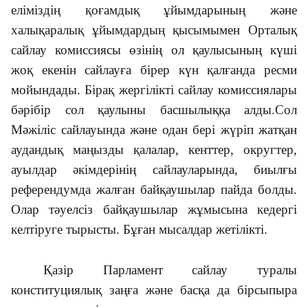
еліміздің қоғамдық ұйымдарының және
халықаралық ұйымдардың қысымымен Орталық
сайлау комиссиясы өзінің ол қаулысының күші
жоқ екенін сайлауға бірер күн қалғанда ресми
мойындады. Бірақ жергілікті сайлау комиссиялары
бәрібір сол қаулыны басшылыққа алды.Сол
Мәжіліс сайлауында және одан бері жүріп жатқан
аудандық маңызды қалалар, кенттер, округтер,
ауылдар әкімдерінің сайлауларында, биылғы
референдумда жалған байқаушылар пайда болды.
Олар тәуелсіз байқаушылар жұмысына кедергі
келтіруге тырысты. Бұған мысалдар жетілікті.
Қазір Парламент сайлау туралы
конституциялық заңға және басқа да бірсыпыра