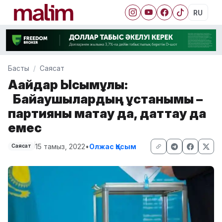
RU
Басты
Саясат
Ақайдар Ысымұлы:
Байқаушылардың ұстанымы –
партияны мақтау да, даттау да
емес
15 тамыз, 2022
•
Олжас Қасым
Саясат