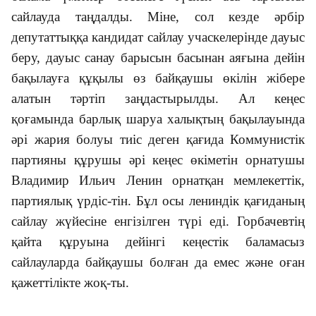
сайлауда таңдалды. Міне, сол кезде әрбір
депутаттыққа кандидат сайлау учаскелерінде дауыс
беру, дауыс санау барысын басынан аяғына дейін
бақылауға құқылы өз байқаушы өкілін жібере
алатын тәртіп заңдастырылды. Ал кеңес
қоғамында барлық шаруа халықтың бақылауында
әрі жария болуы тиіс деген қағида Коммунистік
партияны құрушы әрі кеңес өкіметін орнатушы
Владимир Ильич Ленин орнатқан мемлекеттік,
партиялық үрдіс-тін. Бұл осы лениндік қағиданың
сайлау жүйесіне енгізілген түрі еді. Горбачевтің
қайта құруына дейінгі кеңестік баламасыз
сайлауларда байқаушы болған да емес және оған
қажеттілікте жоқ-ты.