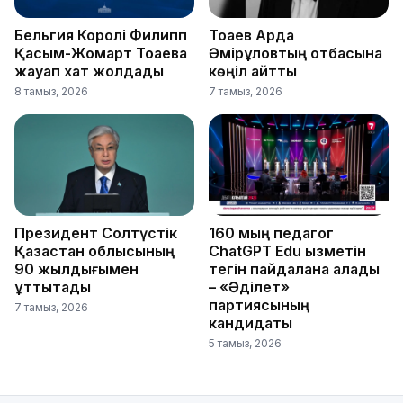
Бельгия Королі Филипп
Тоқаев Ардақ
Қасым-Жомарт Тоқаевқа
Әмірқұловтың отбасына
жауап хат жолдады
көңіл айтты
8 тамыз, 2026
7 тамыз, 2026
Президент Солтүстік
160 мың педагог
Қазақстан облысының
ChatGPT Edu қызметін
90 жылдығымен
тегін пайдалана алады
құттықтады
– «Әділет»
партиясының
7 тамыз, 2026
кандидаты
5 тамыз, 2026