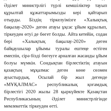
Әділет министрлігі түрлі кемшіліктер тауып
құрылтай құжаттарымызды кері қайтарып
отырды. Біздің тіркелуімізге «Халықтық
бақылау-2020» деген атауы ұқсас ұйым құрылып,
тіркеуден өтуі де бөгет болды. Айта кетейін, содан
бері «Халықтық бақылау-2020» деген
байқаушылар ұйымы туралы ештеңе естіген
емеспін, сірә бізді бөгеуге арналған жасанды ұйым
болуы мүмкін. Сондықтан бірлестіктің атауын
қазақтың мұқалмас деген көне сөзмен
ауыстырдық. Осылай бір жыл дегенде
«МҰҚАЛМАС» республикалық қоғамдық
бірлестігі 2020 жылы 28 қыркүйекте Қазақстан
Республикасының Әділет министрлігінде
мемлекеттік тіркеуден өтті.