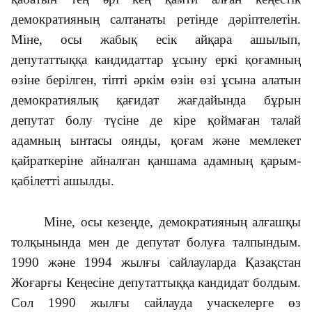
демократияның салтанаты ретінде дәріптелетін.
Міне, осы жабық есік айқара ашылып,
депутаттыққа кандидаттар ұсыну еркі қоғамның
өзіне берілген, тіпті әркім өзін өзі ұсына алатын
демократиялық қағидат жағдайында бұрын
депутат болу түсіне де кіре қоймаған талай
адамның ынтасы оянды, қоғам және мемлекет
қайраткеріне айналған қаншама адамның қарым-
қабілетті ашылды.
Міне, осы кезеңде, демократияның алғашқы
толқынында мен де депутат болуға талпындым.
1990 және 1994 жылғы сайлауларда Қазақстан
Жоғарғы Кеңесіне депутаттыққа кандидат болдым.
Сол 1990 жылғы сайлауда учаскелерге өз