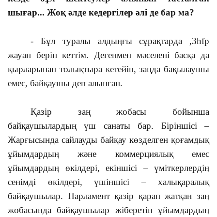
шығар... Жоқ әлде кедергілер әлі де бар ма?
- Бұл туралы алдыңғы сұрақтарда ,3hfp
жауап беріп кеттім. Дегенмен мәселені басқа да
қырларынан толықтыра кетейін, заңда бақылаушы
емес, байқаушы деп алынған.
Қазір заң жобасы бойынша
байқаушылардың үш санаты бар. Біріншісі –
Жарғысында сайлауды байқау көзделген қоғамдық
ұйымдардың және коммерциялық емес
ұйымдардың өкілдері, екіншісі – үміткерлердің
сенімді өкілдері, үшіншісі – халықаралық
байқаушылар. Парламент қазір қарап жатқан заң
жобасында байқаушылар жіберетін ұйымдардың