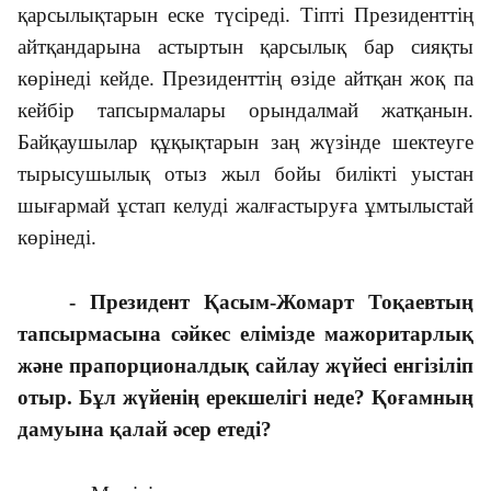
қарсылықтарын еске түсіреді. Тіпті Президенттің
айтқандарына астыртын қарсылық бар сияқты
көрінеді кейде. Президенттің өзіде айтқан жоқ па
кейбір тапсырмалары орындалмай жатқанын.
Байқаушылар құқықтарын заң жүзінде шектеуге
тырысушылық отыз жыл бойы билікті уыстан
шығармай ұстап келуді жалғастыруға ұмтылыстай
көрінеді.
- Президент Қасым-Жомарт Тоқаевтың
тапсырмасына сәйкес елімізде мажоритарлық
және прапорционалдық сайлау жүйесі енгізіліп
отыр. Бұл жүйенің ерекшелігі неде? Қоғамның
дамуына қалай әсер етеді?