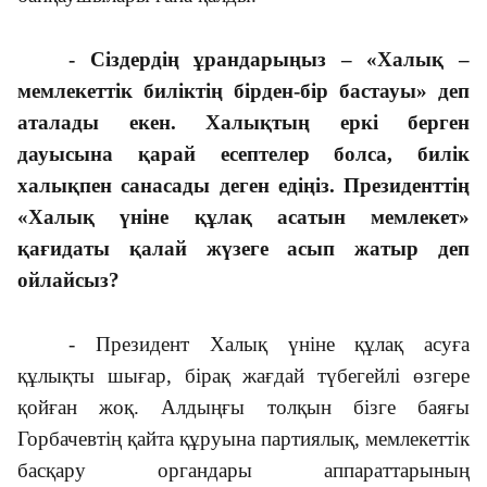
- Сіздердің ұрандарыңыз – «Халық –
мемлекеттік биліктің бірден-бір бастауы» деп
аталады екен. Халықтың еркі берген
дауысына қарай есептелер болса, билік
халықпен санасады деген едіңіз. Президенттің
«Халық үніне құлақ асатын мемлекет»
қағидаты қалай жүзеге асып жатыр деп
ойлайсыз?
- Президент Халық үніне құлақ асуға
құлықты шығар, бірақ жағдай түбегейлі өзгере
қойған жоқ. Алдыңғы толқын бізге баяғы
Горбачевтің қайта құруына партиялық, мемлекеттік
басқару органдары аппараттарының