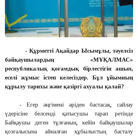
- Құрметті Ақайдар Ысымұлы, тәуелсіз
байқаушылардың «МҰҚАЛМАС»
республикалық қоғамдық бірлестігін ашып,
еселі жұмыс істеп келесіздер. Бұл ұйымның
құрылу тарихы және қазіргі ахуалы қалай?
- Егер әңгімені әріден бастасақ, сайлау
үдерісіне белсенді қатысушы тарап ретінде
Байқаушы деген тұлғаның, кейін байқаушылар
қозғалысына айналған құбылыстың басталу