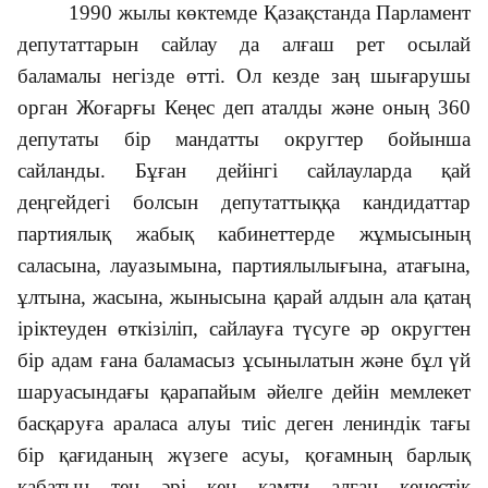
1990 жылы көктемде Қазақстанда Парламент
депутаттарын сайлау да алғаш рет осылай
баламалы негізде өтті. Ол кезде заң шығарушы
орган Жоғарғы Кеңес деп аталды және оның 360
депутаты бір мандатты округтер бойынша
сайланды. Бұған дейінгі сайлауларда қай
деңгейдегі болсын депутаттыққа кандидаттар
партиялық жабық кабинеттерде жұмысының
саласына, лауазымына, партиялылығына, атағына,
ұлтына, жасына, жынысына қарай алдын ала қатаң
іріктеуден өткізіліп, сайлауға түсуге әр округтен
бір адам ғана баламасыз ұсынылатын және бұл үй
шаруасындағы қарапайым әйелге дейін мемлекет
басқаруға араласа алуы тиіс деген лениндік тағы
бір қағиданың жүзеге асуы, қоғамның барлық
қабатын тең әрі кең қамти алған кеңестік