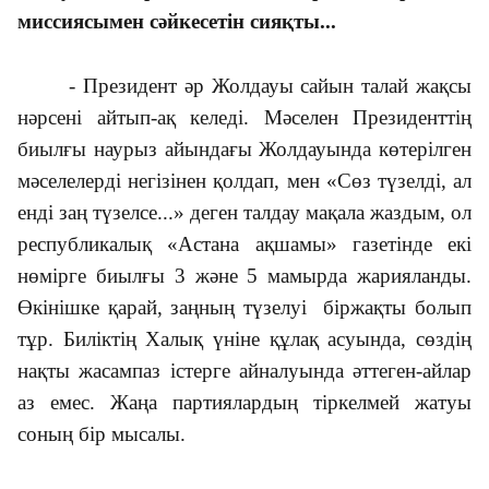
миссиясымен сәйкесетін сияқты...
- Президент әр Жолдауы сайын талай жақсы
нәрсені айтып-ақ келеді. Мәселен Президенттің
биылғы наурыз айындағы Жолдауында көтерілген
мәселелерді негізінен қолдап, мен «Сөз түзелді, ал
енді заң түзелсе...» деген талдау мақала жаздым, ол
республикалық «Астана ақшамы» газетінде екі
нөмірге биылғы 3 және 5 мамырда жарияланды.
Өкінішке қарай, заңның түзелуі біржақты болып
тұр. Биліктің Халық үніне құлақ асуында, сөздің
нақты жасампаз істерге айналуында әттеген-айлар
аз емес. Жаңа партиялардың тіркелмей жатуы
соның бір мысалы.