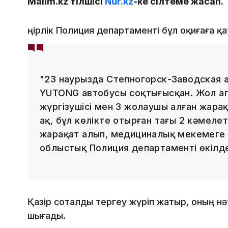
Malim.kz тілшісі
Nur.kz
-ке сілтеме жасап.
Өңірлік Полиция департаменті бұл оқиғаға қат
"23 наурызда Степногорск-Заводская
YUTONG автобусы соқтығысқан. Жол а
жүргізушісі мен 3 жолаушы алған жара
ақ, бұл көлікте отырған тағы 2 кәмеле
жарақат алып, медициналық мекемеге 
облыстық Полиция департаменті өкілде
Қазір соталды тергеу жүріп жатыр, оның н
шығады.