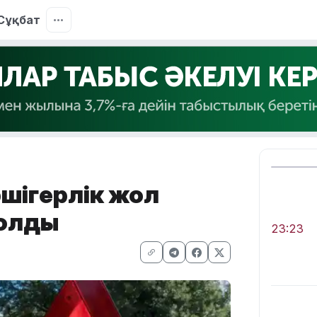
Сұқбат
шігерлік жол
болды
23:23