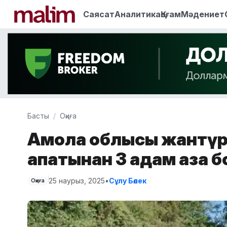
Саясат
Аналитика
Қоғам
Мәдениет
Басты
Оқиға
Ақмола облысы жантүр
апатынан 3 адам қаза 
25 наурыз, 2025
•
Сұлу Бөлек
Оқиға