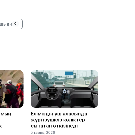
19:09
шыққан
0
18:50
5 мың
Еліміздің үш қаласында
17:33
жүргізушісіз көліктер
к
сынақтан өткізіледі
5 тамыз, 2026