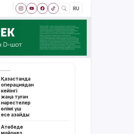
RU
Қазақстанда
операциядан
кейінгі
жаңа туған
нәрестелер
өлімі үш
есе азайды
Ақтөбеде
майонез