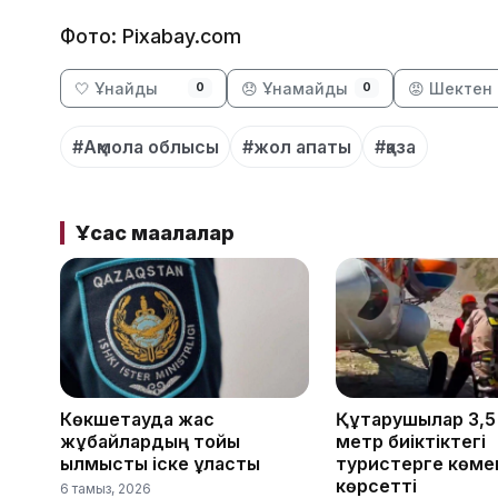
Фото: Pixabay.com
🤍 Ұнайды
😞 Ұнамайды
😡 Шектен 
0
0
#Ақмола облысы
#жол апаты
#қаза
Ұқсас мақалалар
Көкшетауда жас
Құтқарушылар 3,
жұбайлардың тойы
метр биіктіктегі
қылмыстық іске ұласты
туристерге көме
көрсетті
6 тамыз, 2026