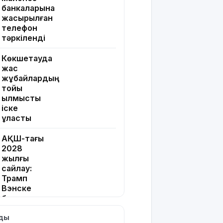
банкаларына
жасырылған
телефон
тәркіленді
Көкшетауда
жас
жұбайлардың
тойы
қылмыстық
іске
ұласты
АҚШ-тағы
2028
жылғы
сайлау:
Трамп
Вэнске
басымдық
бере
лды
бастады