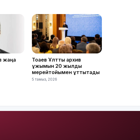
17:17
в жаңа
Тоқаев Ұлттық архив
ұжымын 20 жылдық
мерейтойымен құттықтады
5 тамыз, 2026
16:37