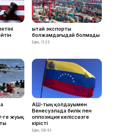
ктіні
Қытай экспорты
13:08
йтін
болжамдағыдай болмады
Бүгін, 11:23
12:35
та
АҚШ-тың қолдауымен
Венесуэлада билік пен
0-ге жуық
оппозиция келіссөзге
пты
кірісті
Бүгін, 08:42
12:17