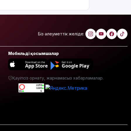
көшеде
төгіп
жатыр
Қытай
экспорты
Біз әлеуметтік желіде:
болжамдағыдай
болмады
Мобильді қосымшалар
Атырауда
Download on the
Get it on
балабақша
App Store
Google Play
тәрбиешісінің
бүлдіршінге
Қауіпсіз орнату, жарнамасыз хабарламалар.
күш
қолданғаны
видеоға
түсіп
қалды
Ғалымдар
"ми
дамуына