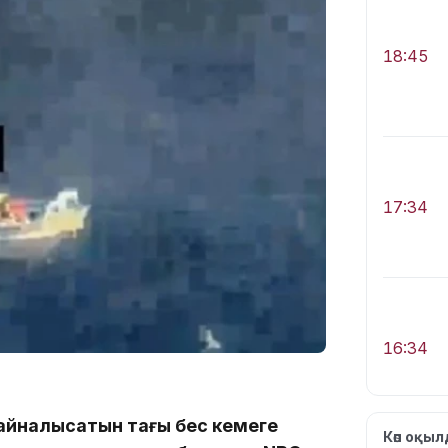
18:45
17:34
16:34
 айналысатын тағы бес кемеге
Көп оқы