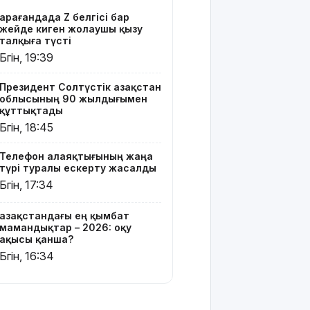
Мырзуанға
Қарағандада Z белгісі бар
қатысты іс
жейде киген жолаушы қызу
сотқа
талқыға түсті
жолданды
Бүгін, 19:39
Аптаптан
Президент Солтүстік Қазақстан
қашқандар:
облысының 90 жылдығымен
«Жел
құттықтады
үңгірі»
Бүгін, 18:45
хитке
айналды
Телефон алаяқтығының жаңа
түрі туралы ескерту жасалды
Жасанды
Бүгін, 17:34
интеллектіні
өшіруге
Қазақстандағы ең қымбат
міндеттейтін
мамандықтар – 2026: оқу
болып
ақысы қанша?
жатыр
Бүгін, 16:34
Грант
иегерлерінің
тізімі