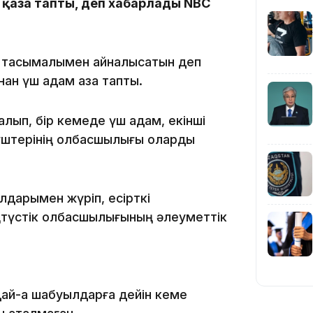
 қаза тапты, деп хабарлады NBC
16:33
кі тасымалымен айналысатын деп
нан үш адам қаза тапты.
16:01
алып, бір кемеде үш адам, екінші
үштерінің қолбасшылығы оларды
лдарымен жүріп, есірткі
15:33
түстік қолбасшылығының әлеуметтік
дай-ақ шабуылдарға дейін кеме
15:04