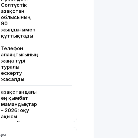
Солтүстік
Қазақстан
облысының
90
жылдығымен
құттықтады
Телефон
алаяқтығының
жаңа түрі
туралы
ескерту
жасалды
Қазақстандағы
ең қымбат
мамандықтар
– 2026: оқу
ақысы
қанша?
лды
Ұлдана