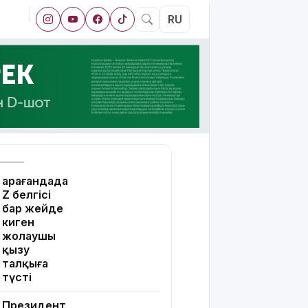
RU
Қарағандада
Z белгісі
бар жейде
киген
жолаушы
қызу
талқыға
түсті
Президент