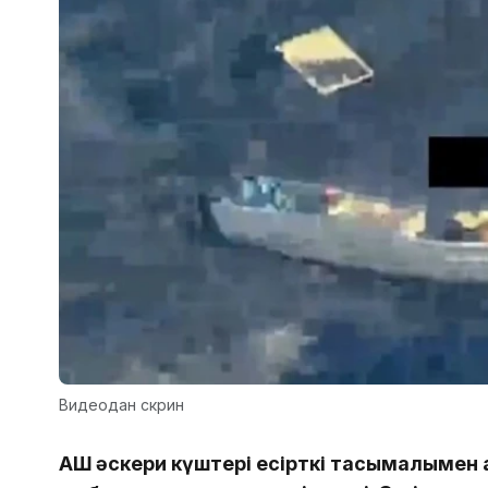
Видеодан скрин
АҚШ әскери күштері есірткі тасымалымен