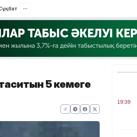
Сұқбат
 таситын 5 кемеге
19:39