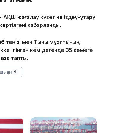
ы аталмаған.
АҚШ жағалау күзетіне іздеу-құтқару
скертілгені хабарланды.
14:10
б теңізі мен Тынық мұхитының
кке ілінген кем дегенде 35 кемеге
қаза тапты.
шыққан
0
13:14