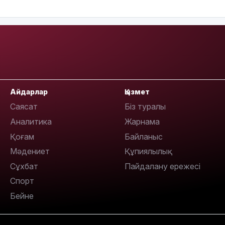
11:23
Айдарлар
Қызмет
Саясат
Біз туралы
Аналитика
Жарнама
Қоғам
Байланыс
11:20
Мәдениет
Құпиялылық
Сұхбат
Пайдалану ережесі
Спорт
Бейне