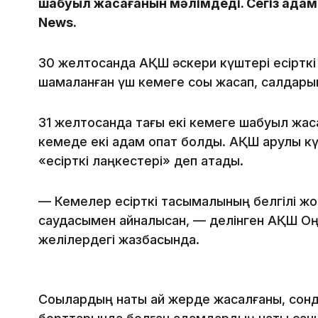
шабуыл жасағанын мәлімдеді. Сегіз адам
News.
30 желтоқсанда АҚШ әскери күштері есірт
шамаланған үш кемеге соққы жасап, салдары
31 желтоқсанда тағы екі кемеге шабуыл жас
кемеде екі адам опат болды. АҚШ қарулы к
«есірткі лаңкестері» деп атады.
— Кемелер есірткі тасымалының белгілі жо
саудасымен айналысқан, — делінген АҚШ Оң
желілердегі жазбасында.
Соққылардың нақты қай жерде жасалғаны, сон