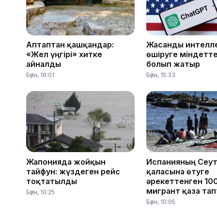
Аптаптан қашқандар:
Жасанды интелле
«Жел үңгірі» хитке
өшіруге міндетте
айналды
болып жатыр
Бүгін, 16:01
Бүгін, 15:33
Жапонияда жойқын
Испанияның Сеу
тайфун: жүздеген рейс
қаласына өтуге
тоқтатылды
әрекеттенген 10
мигрант қаза та
Бүгін, 10:25
Бүгін, 10:05