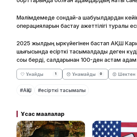
борттарында болған адамдардың нақты сан
Мәлімдемеде сондай-ақ шабуылдардан кейін 
операцияларын бастау қажеттілігі туралы е
2025 жылдың қыркүйегінен бастап АҚШ Кари
шығысында есірткі тасымалдады деген күді
соққы берді, салдарынан 100-ден астам адам 
🤍 Ұнайды
😞 Ұнамайды
😡 Шектен 
1
0
#АҚШ
#есірткі тасымалы
Ұқсас мақалалар