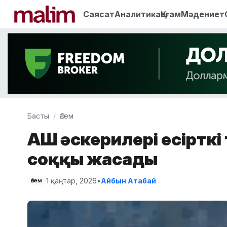
Саясат
Аналитика
Қоғам
Мәдениет
Басты
Әлем
АҚШ әскерилері есірткі
соққы жасады
1 қаңтар, 2026
•
Айбын Атабай
Әлем