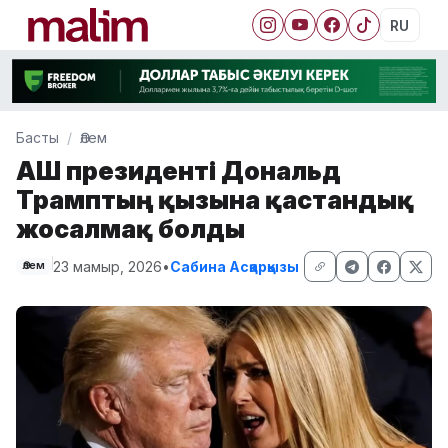
RU
Басты
Әлем
АҚШ президенті Дональд
Трамптың қызына қастандық
жосалмақ болды
23 мамыр, 2026
•
Сабина Асқарқызы
Әлем