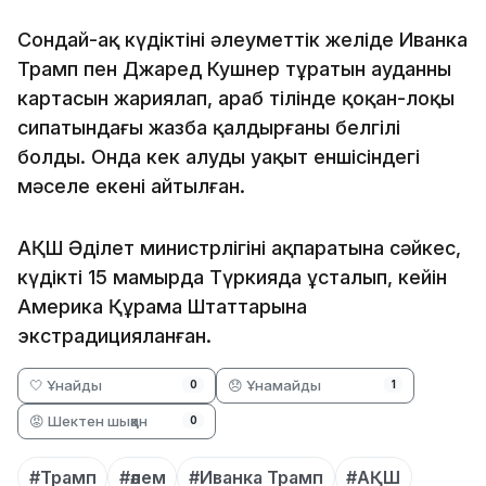
Сондай-ақ күдіктінің әлеуметтік желіде Иванка
Трамп пен Джаред Кушнер тұратын ауданның
картасын жариялап, араб тілінде қоқан-лоқы
сипатындағы жазба қалдырғаны белгілі
болды. Онда кек алудың уақыт еншісіндегі
мәселе екені айтылған.
АҚШ Әділет министрлігінің ақпаратына сәйкес,
күдікті 15 мамырда Түркияда ұсталып, кейін
Америка Құрама Штаттарына
экстрадицияланған.
🤍 Ұнайды
😞 Ұнамайды
0
1
😡 Шектен шыққан
0
#Трамп
#әлем
#Иванка Трамп
#АҚШ