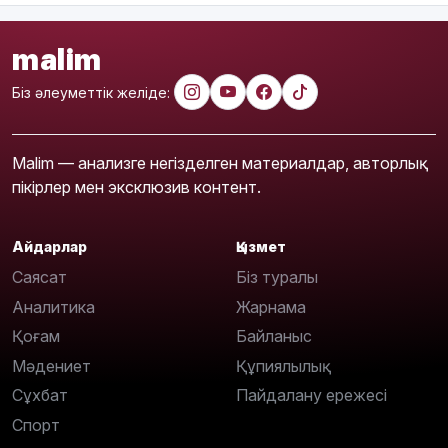
malim
Біз әлеуметтік желіде:
Malim — анализге негізделген материалдар, авторлық
пікірлер мен эксклюзив контент.
Айдарлар
Қызмет
Саясат
Біз туралы
Аналитика
Жарнама
Қоғам
Байланыс
Мәдениет
Құпиялылық
Сұхбат
Пайдалану ережесі
Спорт