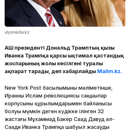
ulysmedia.kz
АҚШ президенті Дональд Трамптың қызы
Иванка Трампқа қарсы ықтимал қастандық
жоспарының жолы кесілгені туралы
ақпарат тарады, деп хабарлайды
Malim.kz.
New York Post басылымының мәліметінше,
Иранның Ислам революциясы сақшылар
корпусының құрылымдарымен байланысы
болуы мүмкін деген күдікке ілінген 32
жастағы Мұхаммад Бакер Саад Давуд әл-
Саади Иванка Трампқа шабуыл жасауды