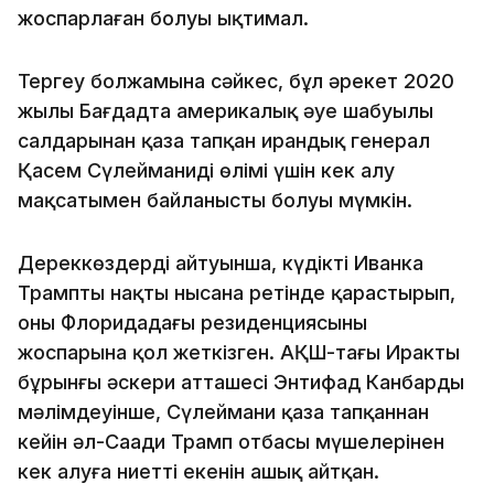
жоспарлаған болуы ықтимал.
Тергеу болжамына сәйкес, бұл әрекет 2020
жылы Бағдадта америкалық әуе шабуылы
салдарынан қаза тапқан ирандық генерал
Қасем Сүлейманидің өлімі үшін кек алу
мақсатымен байланысты болуы мүмкін.
Дереккөздердің айтуынша, күдікті Иванка
Трампты нақты нысана ретінде қарастырып,
оның Флоридадағы резиденциясының
жоспарына қол жеткізген. АҚШ-тағы Ирактың
бұрынғы әскери атташесі Энтифад Канбардың
мәлімдеуінше, Сүлеймани қаза тапқаннан
кейін әл-Саади Трамп отбасы мүшелерінен
кек алуға ниетті екенін ашық айтқан.