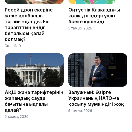
Ресей дрон әскеріне
Оңтүстік Кавказдағы
жеке қолбасшы
көлік дәліздері үшін
тағайындалды. Екі
бәсеке күшейді
тарапттың ендігі
5 тамыз, 2026
беталысы қалай
болмақ?
Бүгін, 11:19
АҚШ жаңа тарифтерінің
Залужный: Әзірге
жаһандық сауда
Украинаның НАТО-ға
бағытына ықпалы
қосылу мүмкіндігі жоқ
қалай?
5 тамыз, 2026
5 тамыз, 2026