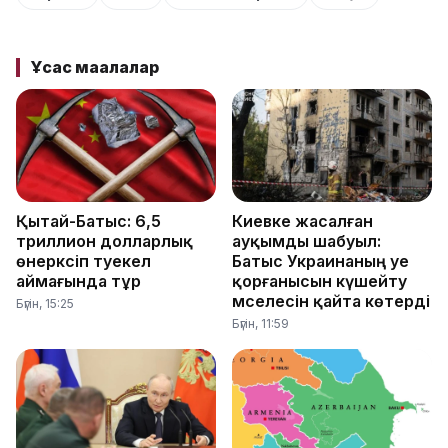
Ұқсас мақалалар
Қытай-Батыс: 6,5
Киевке жасалған
триллион долларлық
ауқымды шабуыл:
өнеркәсіп тәуекел
Батыс Украинаның әуе
аймағында тұр
қорғанысын күшейту
мәселесін қайта көтерді
Бүгін, 15:25
Бүгін, 11:59