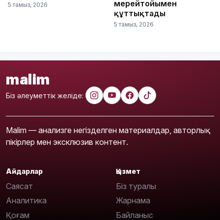
мерейтойымен
5 тамыз, 2026
құттықтады
5 тамыз, 2026
malim
Біз әлеуметтік желіде:
Malim — анализге негізделген материалдар, авторлық
пікірлер мен эксклюзив контент.
Айдарлар
Қызмет
Саясат
Біз туралы
Аналитика
Жарнама
Қоғам
Байланыс