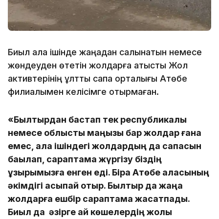
Биыл қала ішінде жаңадан салынатын немесе
жөндеуден өтетін жолдарға қатысты Жол
активтерінің ұлттық сапа орталығы Ақтөбе
филиалымен келісімге отырмаған.
«Былтырдан бастап тек республикалық
немесе облыстық маңызы бар жолдар ғана
емес, қала ішіндегі жолдардың да сапасын
бақылап, сараптама жүргізу біздің
құзырымызға енген еді. Бірақ Ақтөбе қаласының
әкімдігі асықпай отыр. Былтыр да жаңа
жолдарға ешбір сараптама жасатпады.
Биыл да әзірге қай көшелердің жолы