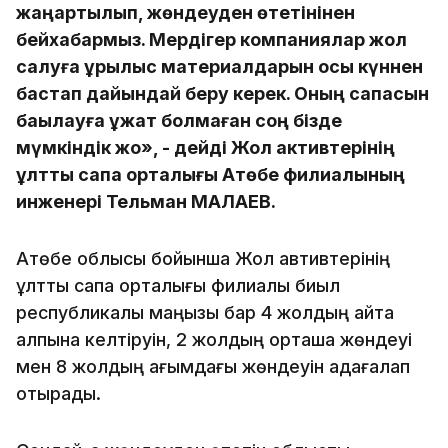
жаңартылып, жөндеуден өтетінінен
бейхабармыз. Мердігер компаниялар жол
салуға құрылыс материалдарын осы күннен
бастап дайындай беру керек. Оның сапасын
бақылауға құжат болмаған соң бізде
мүмкіндік жоқ», - дейді Жол активтерінің
ұлттық сапа орталығы Ақтөбе филиалының
инженері Тельман МАЛАЕВ.
Ақтөбе облысы бойынша Жол автивтерінің
ұлттық сапа орталығы филиалы биыл
республикалық маңызы бар 4 жолдың қайта
қалпына келтіруін, 2 жолдың орташа жөндеуі
мен 8 жолдың ағымдағы жөндеуін қадағалап
отырады.