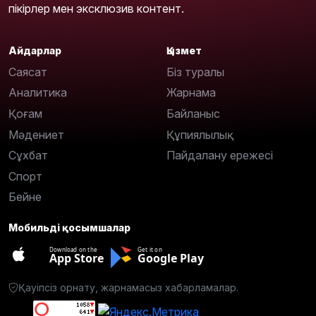
пікірлер мен эксклюзив контент.
Айдарлар
Қызмет
Саясат
Біз туралы
Аналитика
Жарнама
Қоғам
Байланыс
Мәдениет
Құпиялылық
Сұхбат
Пайдалану ережесі
Спорт
Бейне
Мобильді қосымшалар
Download on the
Get it on
App Store
Google Play
Қауіпсіз орнату, жарнамасыз хабарламалар.