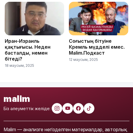
Иран-Израиль
Соғыстың бітуіне
қақтығысы. Неден
Кремль мүдделі емес.
басталды, немен
Malim.Подкаст
бітеді?
12 маусым, 2025
18 маусым, 2025
malim
Біз әлеуметтік желіде:
Malim — анализге негізделген материалдар, авторлық