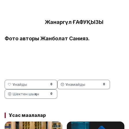
Жанаргүл ҒАФУҚЫЗЫ
Фото авторы Жанболат Санияз.
🤍 Ұнайды
😞 Ұнамайды
0
0
😡 Шектен шыққан
0
Ұқсас мақалалар