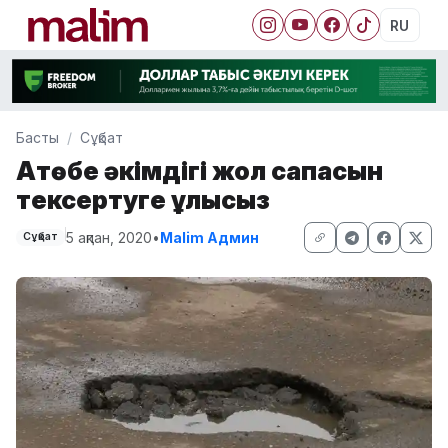
RU
Басты
Сұқбат
Ақтөбе әкімдігі жол сапасын
тексертуге құлықсыз
5 ақпан, 2020
•
Malim Админ
Сұқбат