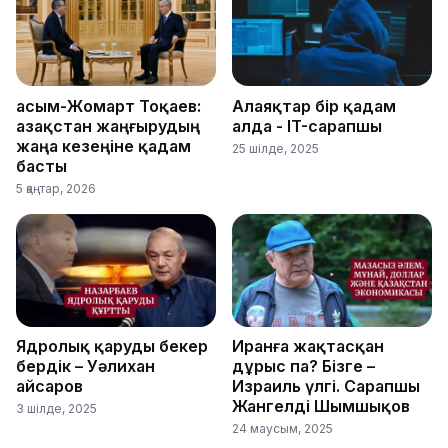
Қасым-Жомарт Тоқаев:
Алаяқтар бір қадам
Қазақстан жаңғырудың
алда - IT-сарапшы
жаңа кезеңіне қадам
25 шілде, 2025
басты
5 қаңтар, 2026
Ядролық қаруды бекер
Иранға жақтасқан
бердік – Уәлихан
дұрыс па? Бізге –
Қайсаров
Израиль үлгі. Сарапшы
Жангелді Шымшықов
3 шілде, 2025
24 маусым, 2025