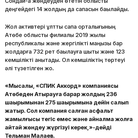
Сондай-ақ жөндеуден өтетін облыстық
деңгейдегі 14 жолдың да сапасын бақылайды.
Жол активтері ұлттық сапа орталығының
Ақтөбе облыстық филиалы 2019 жылы
республикалық және жергілікті маңызы бар
жолдарға 732 рет бақылауға шықты және 123
кемшілікті анықтады. Ол кемшіліктің төртеуі
әлі түзетілген жоқ.
«Мысалы, «СПИК Аккорд» компаниясы
Ақтөбеден Атырауға барар жолдың 236
шақырымынан 275 шақырымына дейін салып
жатыр. Сол компания салған асфальт
жамылғысы тегіс емес және айналма жолға
қайтай жөндеу жүргізуі керек,»-дейді
Тельман Малаев.