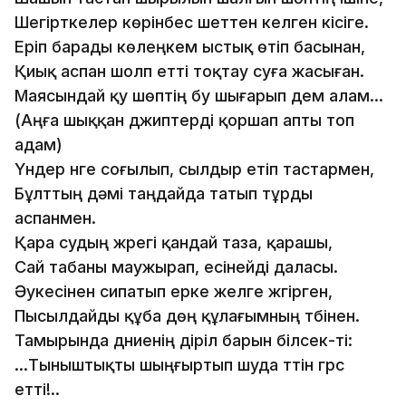
Шегiрткелер көрiнбес шеттен келген кiсiге.
Ерiп барады көлеңкем ыстық өтiп басынан,
Қиық аспан шолп еттi тоқтау суға жасыған.
Маясындай қу шөптiң бу шығарып дем алам...
(Аңға шыққан джиптердi қоршап апты топ
адам)
Үндер үнге соғылып, сылдыр етiп тастармен,
Бұлттың дәмi таңдайда татып тұрды
аспанмен.
Қара судың жүрегi қандай таза, қарашы,
Сай табаны маужырап, есiнейдi даласы.
Әукесiнен сипатып ерке желге жүгiрген,
Пысылдайды құба дөң құлағымның түбiнен.
Тамырында дүниенiң дiрiл барын бiлсек-тi:
...Тыныштықты шыңғыртып шуда түтiн гүрс
еттi!..