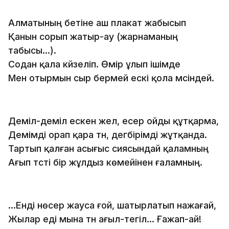
Алматының бетiне аш плакат жабысып
Қанын сорып жатыр-ау (жарнаманың
табысы...).
Содан қала күйзелiп. Өмiр ұлып iшiмде
Мен отырмын сыр бермей ескi қола мүсiндей.
Демiл-демiл ескен жел, есер ойды құтқарма,
Демiмдi орап қара түн, дегбiрiмдi жұтқанда.
Тартып қалған асығыс сиясындай қаламның
Ағып түстi бiр жұлдыз көмейiнен ғаламның.
...Ендi нөсер жауса ғой, шатырлатып нажағай,
Жылар едi мына түн ағыл-тегiл... Ғажап-ай!