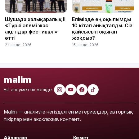
Шушада халықаралық ІІ
Елімізде ең оқылымды
«Түркі әлемі жас
10 кітап анықталды. Сіз
ақындар фестивалі»
қайсысын оқыған
өтті
жоқсыз?
21 шілде, 2026
15 шілде, 2026
malim
Біз әлеуметтік желіде:
Malim — анализге негізделген материалдар, авторлық
пікірлер мен эксклюзив контент.
Айдарлар
Қызмет