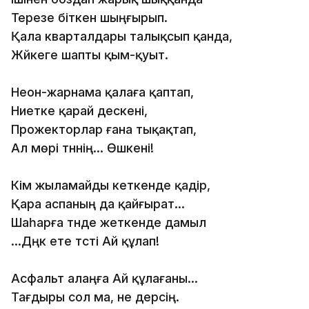
Терезе бiткен шыңғырып.
Қала кварталдары талықсып қанда,
Жүйкеге шапты қым-қуыт.
Неон-жарнама қалаға қаптап,
Ниетке қарай дескенi,
Прожекторлар ғана тықақтап,
Ал мөрi түннiң... Өшкенi!
Кiм жыламайды кеткенде қадiр,
Қара аспаның да қайғырат...
Шаһарға түнде жеткенде дамыл
...Дүңк ете түстi Ай құлап!
Асфальт алаңға Ай құлағаны...
Тағдыры сол ма, не дерсiң.