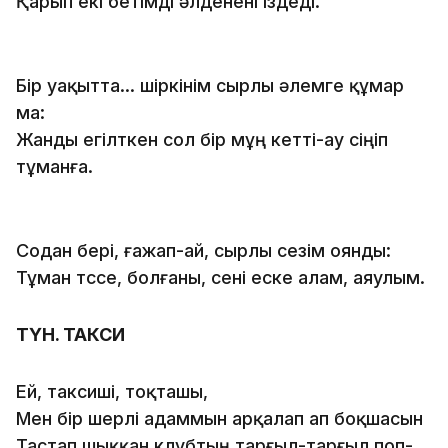
Қарып екі бетімді әлденені іздеді.
Бір уақытта... шіркінім сырлы әлемге құмар
ма:
Жанды егілткен сол бір мұң кетті-ау сіңіп
тұманға.
Содан бері, ғажап-ай, сырлы сезім оянды:
Тұман түссе, болғаны, сені еске алам, аяулым.
ТҮН. ТАКСИ
Ей, таксишi, тоқташы,
Мен бiр шерлi адаммын арқалап ап боқшасын
Тастап шыққан клубтың тарғыл-тарғыл поп-