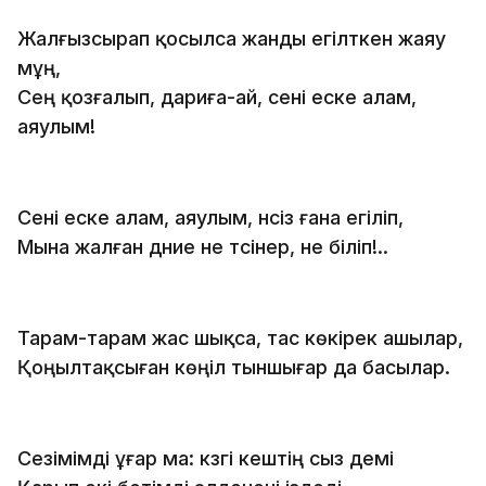
Жалғызсырап қосылса жанды егілткен жаяу
мұң,
Сең қозғалып, дариға-ай, сені еске алам,
аяулым!
Сені еске алам, аяулым, үнсіз ғана егіліп,
Мына жалған дүние не түсінер, не біліп!..
Тарам-тарам жас шықса, тас көкірек ашылар,
Қоңылтақсыған көңіл тыншығар да басылар.
Сезімімді ұғар ма: күзгі кештің сыз демі