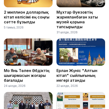
2 миллион долларлық
Мұхтар Әуезовтің
кітап келісімі ең соңғы
жарияланбаған хаты
сәтте бұзылды
музей қорына
тапсырылды
5 тамыз, 2026
31 шілде, 2026
Мо Янь Төлен Әбдіктің
Ерлан Жүніс "Алтын
шығармасын жоғары
кітап" сыйлығының
бағалады
иегері атанды
24 шілде, 2026
22 шілде, 2026