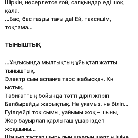
Шiркiн, нөсерлетсе ғой, салқындар едi шоқ
қала.
...Бас, бас газды тағы да! Ей, таксишiм,
тоқтама...
ТЫНЫШТЫҚ
...Ұңғысында мылтықтың ұйықтап жатты
тыныштық.
Электр сым аспанға тарс жабысқан. Күн
ыстық.
Табиғаттың бойында тәттi дiрiл жүгiрiп
Балбырайды жарықтық. Не ұғамыз, не бiлiп...
Гуiлдейдi ток сымы, уайымы жоқ – шыны,
Жер бауырлап қарлығаш ұшар iздеп
жоқшыны...
Шашып тастап шырылын шалғын шөптiң iшiне,