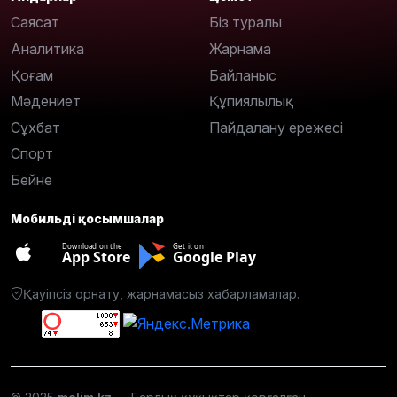
Саясат
Біз туралы
Аналитика
Жарнама
Қоғам
Байланыс
Мәдениет
Құпиялылық
Сұхбат
Пайдалану ережесі
Спорт
Бейне
Мобильді қосымшалар
Download on the
Get it on
App Store
Google Play
Қауіпсіз орнату, жарнамасыз хабарламалар.