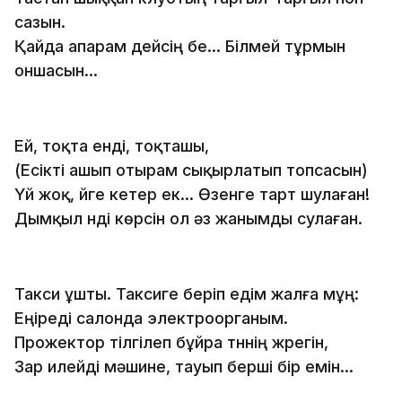
сазын.
Қайда апарам дейсiң бе... Бiлмей тұрмын
оншасын...
Ей, тоқта ендi, тоқташы,
(Есiктi ашып отырам сықырлатып топсасын)
Үй жоқ, үйге кетер ек... Өзенге тарт шулаған!
Дымқыл үндi көрсiн ол әз жанымды сулаған.
Такси ұшты. Таксиге берiп едiм жалға мұң:
Еңiредi салонда электроорганым.
Прожектор тiлгiлеп бұйра түннiң жүрегiн,
Зар илейдi мәшине, тауып бершi бiр емiн...