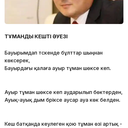
ТҰМАНДЫ КЕШТІҢ ӘУЕЗІ
Бауырымдап түскенде бұлттар шыңнан
көксерек,
Бауырдағы қалаға ауыр тұман шөксе кеп.
Ауыр тұман шөксе кеп аударылып бөктерден,
Ауық-ауық дым бүріксе аусар ауа көк белден.
Кеш батқанда кеулеген қою тұман өзі артық -