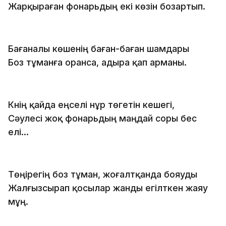
Жарқыраған фонарьдың екі көзін бозартып.
Бағаналы көшенің баған-баған шамдары
Боз тұманға оранса, адыра қап арманы.
Күнің қайда еңселі нұр төгетін кешегі,
Сәулесі жоқ фонарьдың маңдай соры бес
елі...
Төңірегің боз тұман, жоғалтқанда бояуды
Жалғызсырап қосылар жанды егілткен жаяу
мұң.