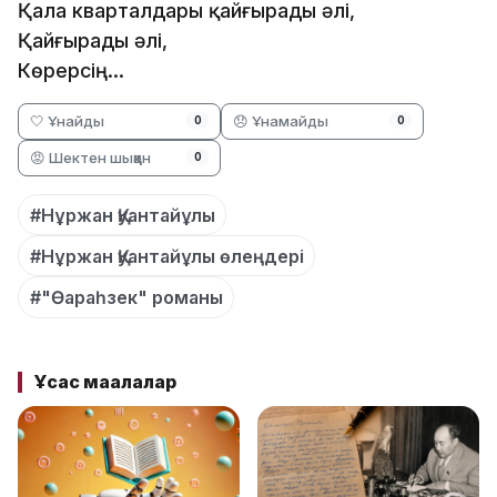
Қала кварталдары қайғырады әлi,
Қайғырады әлi,
Көрерсiң...
🤍 Ұнайды
😞 Ұнамайды
0
0
😡 Шектен шыққан
0
#Нұржан Қуантайұлы
#Нұржан Қуантайұлы өлеңдері
#"Өараһзек" романы
Ұқсас мақалалар