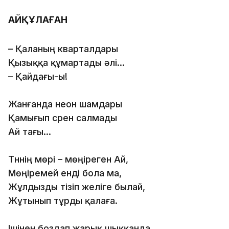
АЙҚҰЛАҒАН
– Қаланың кварталдары
Қызыққа құмартады әлi...
– Қайдағы-ы!
Жанғанда неон шамдары
Қамығып сүрен салмады
Ай тағы...
Түннiң мөрi – мөңiреген Ай,
Мөңiремей ендi бола ма,
Жұлдызды тiзiп желiге былай,
Жұтынып тұрды қалаға.
Iшiнен боздап жарық шыққанда