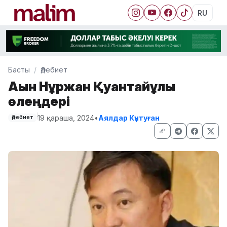
RU
Басты
Әдебиет
Ақын Нұржан Қуантайұлы
өлеңдері
19 қараша, 2024
•
Аялдар Күнтуған
Әдебиет