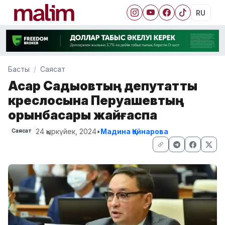
RU
Басты
Саясат
Асқар Садықовтың депутаттық
креслосына Перуашевтың
орынбасары жайғаспақ
24 қыркүйек, 2024
•
Мадина Қайнарова
Саясат