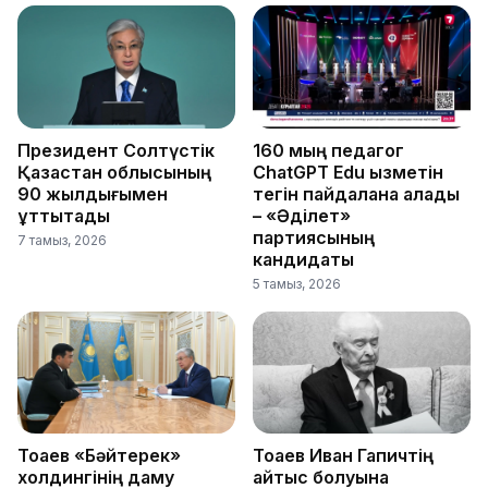
Президент Солтүстік
160 мың педагог
Қазақстан облысының
ChatGPT Edu қызметін
90 жылдығымен
тегін пайдалана алады
құттықтады
– «Әділет»
партиясының
7 тамыз, 2026
кандидаты
5 тамыз, 2026
Тоқаев «Бәйтерек»
Тоқаев Иван Гапичтің
холдингінің даму
қайтыс болуына