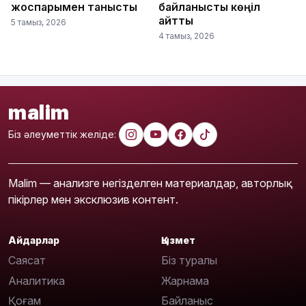
жоспарымен танысты
байланысты көңіл
айтты
5 тамыз, 2026
4 тамыз, 2026
malim
Біз әлеуметтік желіде:
Malim — анализге негізделген материалдар, авторлық
пікірлер мен эксклюзив контент.
Айдарлар
Қызмет
Саясат
Біз туралы
Аналитика
Жарнама
Қоғам
Байланыс