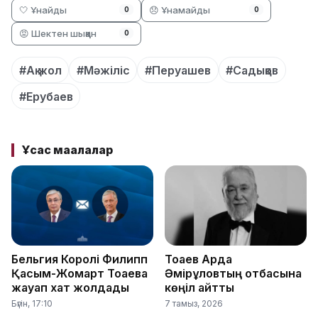
🤍 Ұнайды
😞 Ұнамайды
0
0
😡 Шектен шыққан
0
#Ақ жол
#Мәжіліс
#Перуашев
#Садықов
#Ерубаев
Ұқсас мақалалар
Бельгия Королі Филипп
Тоқаев Ардақ
Қасым-Жомарт Тоқаевқа
Әмірқұловтың отбасына
жауап хат жолдады
көңіл айтты
Бүгін, 17:10
7 тамыз, 2026