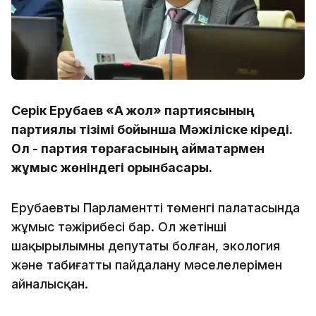
Серік Ерубаев «Ақ жол» партиясының
партиялық тізімі бойынша Мәжіліске кіреді.
Ол - партия төрағасының аймақтармен
жұмыс жөніндегі орынбасары.
Ерубаевтың Парламенттің төменгі палатасында
жұмыс тәжірибесі бар. Ол жетінші
шақырылымның депутаты болған, экология
және табиғатты пайдалану мәселелерімен
айналысқан.