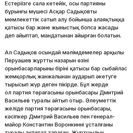
Естеріңізге сала кетейік, осы партияның
бұрынғы мүшесі Асқар Садықовты
мемлекеттік сатып алу бойынша алаяқтыққа
қатысы бар және жыныстық бопса жасады
деп айыптап, мандатынан айырған болатын.
Ал Садықов осындай мәлімдемелер арқылы
Перуашев жұрттың назарын өзінің
орынбасарларының бірінің қатысы бар сыбайлас
жемқорлық жанжалынан аударып әкетуге
тырысып жүр деген пікірде. Бұл жерде
ол партия төрағасының орынбасары Дмитрий
Васильев туралы айтып отыр. Әлеуметтік
желіде партия төрағасының орынбасары,
кәсіпкер Дмитрий Васильев пен генерал-
майор Константин Воронкиннің ұсталғаны
туралы ақпарат тараған. Жұртшылық