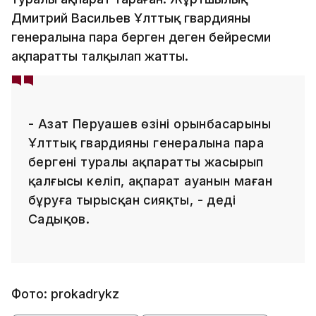
Дмитрий Васильев Ұлттық гвардияның
генералына пара берген деген бейресми
ақпаратты талқылап жатты.
- Азат Перуашев өзінің орынбасарының
Ұлттық гвардияның генералына пара
бергені туралы ақпаратты жасырып
қалғысы келіп, ақпарат ауанын маған
бұруға тырысқан сияқты, - деді
Садықов.
Фото: prokadrykz