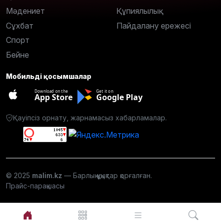
Мәдениет
Құпиялылық
Сұхбат
Пайдалану ережесі
Спорт
Бейне
Мобильді қосымшалар
Download on the
Get it on
App Store
Google Play
Қауіпсіз орнату, жарнамасыз хабарламалар.
© 2025
malim.kz
— Барлық құқықтар қорғалған.
Прайс-парақшасы