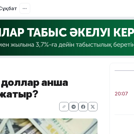
Сұқбат
доллар қанша
 жатыр?
20:07