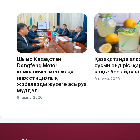
Шығыс Қазақстан
Қазақстанда алк
Dongfeng Motor
сусын өндірісі қ
компаниясымен жаңа
алды: бес айда ө
инвестициялық
6 тамыз, 2026
жобаларды жүзеге асыруға
мүдделі
6 тамыз, 2026