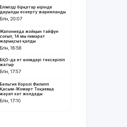
Жайықта
Еліміздің бірқатар өңірінде
ер адамды
дауылды ескерту жарияланды
ажалдан
Бүгін, 20:07
арашалады
Жапонияда жойқын тайфун
Жамбыл
соғып, 14 мың ғимарат
облысында
жарықсыз қалды
19 мың
Бүгін, 18:58
гектар
аумақта
БҚО-да ет өнімдері тексеріліп
қарасора
жатыр
өседі
Бүгін, 17:57
«Әділет»
партиясы:
Бельгия Королі Филипп
Қазақстан
Қасым-Жомарт Тоқаевқа
жауап хат жолдады
– зайырлы
мемлекет,
Бүгін, 17:10
ал «Заң
және
тәртіп»
қағидаты