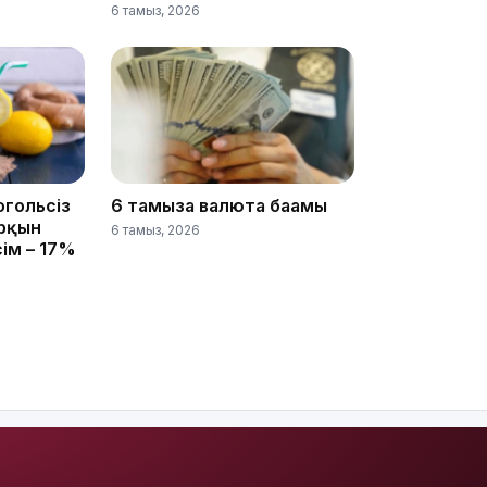
6 тамыз, 2026
12:40
огольсіз
6 тамызға валюта бағамы
арқын
6 тамыз, 2026
12:13
сім – 17%
11:54