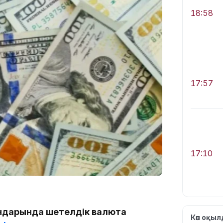
18:58
17:57
17:10
ндарында шетелдік валюта
Көп оқы