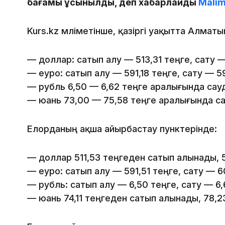
бағамы ұсынылды, деп хабарлайды
Malim
Kurs.kz мәліметінше, қазіргі уақытта Алмат
— доллар: сатып алу — 513,31 теңге, сату —
— еуро: сатып алу — 591,18 теңге, сату — 5
— рубль 6,50 — 6,62 теңге аралығында сау
— юань 73,00 — 75,58 теңге аралығында с
Елорданың ақша айырбастау пунктерінде:
— доллар 511,53 теңгеден сатып алынады, 
— еуро: сатып алу — 591,51 теңге, сату — 6
— рубль: сатып алу — 6,50 теңге, сату — 6,
— юань 74,11 теңгеден сатып алынады, 78,