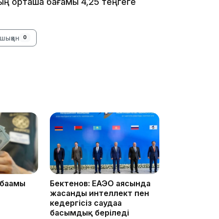
ың орташа бағамы 4,25 теңгеге
шыққан
0
13:39
13:00
 бағамы
Бектенов: ЕАЭО аясында
жасанды интеллект пен
кедергісіз саудаға
басымдық беріледі