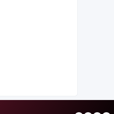
Риддерде
алғаш рет
«Поэзия
кеші» өтті
"Қорғансыз
күндерім
көп
болды":
Дариға
Бадықова
елге
айтпаған
құпиясын
жайып
салды
TikTok-тағы
тікелей
эфирі үшін
Тараз
тұрғыны 5