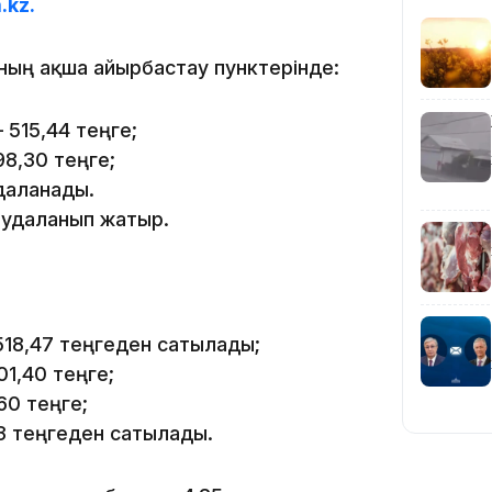
.kz.
16:59
ының ақша айырбастау пунктерінде:
 515,44 теңге;
98,30 теңге;
даланады.
15:55
аудаланып жатыр.
518,47 теңгеден сатылады;
01,40 теңге;
60 теңге;
14:26
23 теңгеден сатылады.