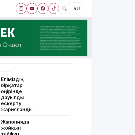
RU
Еліміздің
бірқатар
өңірінде
дауылды
ескерту
жарияланды
Жапонияда
жойқын
тайфун