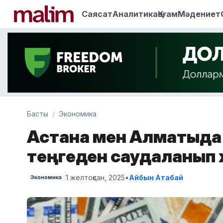
Саясат
Аналитика
Қоғам
Мәдениет
Басты
Экономика
Астана мен Алматыда 
теңгеден саудаланып
1 желтоқсан, 2025
•
Айбын Атабай
Экономика