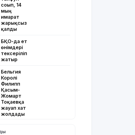
соғып, 14
мың
ғимарат
жарықсыз
қалды
БҚО-да ет
өнімдері
тексеріліп
жатыр
Бельгия
Королі
Филипп
Қасым-
Жомарт
Тоқаевқа
жауап хат
жолдады
БҚО-да
лды
құтқарушылар