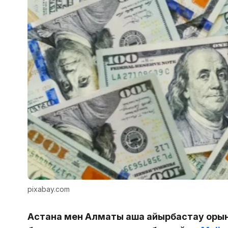
pixabay.com
Астана мен Алматы ақша айырбастау оры