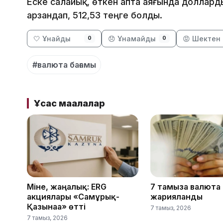
Еске салайық, өткен апта аяғында доллард
арзандап, 512,53 теңге болды.
🤍 Ұнайды
😞 Ұнамайды
😡 Шектен 
0
0
#валюта бағамы
Ұқсас мақалалар
Міне, жаңалық: ERG
7 тамызға валюта
акциялары «Самұрық-
жарияланды
Қазынаға» өтті
7 тамыз, 2026
7 тамыз, 2026