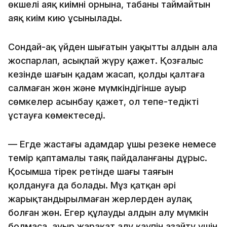
өкшелі аяқ киімнің орнына, табаны таймайтын
аяқ киім кию ұсынылады.
Сондай-ақ үйден шығатын уақытты алдын ала
жоспарлап, асықпай жүру қажет. Қозғалыс
кезінде шағын қадам жасап, қолды қалтаға
салмаған жөн және мүмкіндігінше ауыр
сөмкелер асынбау қажет, ол тепе-теңдікті
ұстауға көмектеседі.
— Егде жастағы адамдар ұшы резеңке немесе
темір қаптамалы таяқ пайдаланғаны дұрыс.
Қосымша тірек ретінде шаңғы таяғын
қолдануға да болады. Мұз қатқан әрі
жарықтандырылмаған жерлерден аулақ
болған жөн. Егер құлаудың алдын алу мүмкін
болмаса, ауыр жарақат алу қаупін азайту үшін