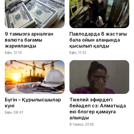
9 тамызға арналған
Павлодарда 8 жастағы
валюта бағамы
бала ойын алаңында
жарияланды
қысылып қалды
Бүгін, 12:14
Бүгін, 11:32
Бүгін – Құрылысшылар
Тікелей эфирдегі
күні
бейәдеп сөз: Алматыда
екі блогер қамауға
Бүгін, 08:41
алынды
8 тамыз, 2026