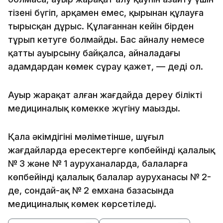
тізені бүгіп, арқамен емес, қырынан құлауға
тырысқан дұрыс. Құлағаннан кейін бірден
тұрып кетуге болмайды. Бас айналу немесе
қатты ауырсыну байқалса, айналадағы
адамдардан көмек сұрау қажет, — деді ол.
Ауыр жарақат алған жағдайда дереу білікті
медициналық көмекке жүгіну маңызды.
Қала әкімдігінің мәліметінше, шұғыл
жағдайларда ересектерге көпбейінді қалалық
№ 3 және № 1 ауруханаларда, балаларға
көпбейінді қалалық балалар ауруханасы № 2-
де, сондай-ақ № 2 емхана базасында
медициналық көмек көрсетіледі.