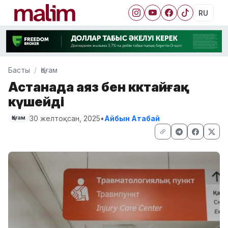
RU
Басты
Қоғам
Астанада аяз бен көктайғақ
күшейді
30 желтоқсан, 2025
•
Айбын Атабай
Қоғам