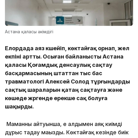
Астана қаласы әкімдігі
Елордада аяз күшейіп, көктайғақ орнап, жел
екпіні артты. Осыған байланысты Астана
қаласы Қоғамдық денсаулық сақтау
басқармасының штаттан тыс бас
травматологі Алексей Солод тұрғындарды
сақтық шараларын қатаң сақтауға және
көшеде жүргенде ерекше сақ болуға
шақырды.
Маманның айтуынша, ең алдымен аяқ киімді
дұрыс таңдау маңызды. Көктайғақ кезінде биік