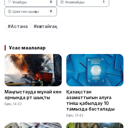
🤍 Ұнайды
😞 Ұнамайды
0
1
😡 Шектен шыққан
0
#Астана
#көктайғақ
Ұқсас мақалалар
Маңғыстауда мұнай кен
Қазақстан
орнында өрт шықты
азаматтығын алуға
өтініш қабылдау 10
Бүгін, 14:23
тамызда басталады
Бүгін, 13:42