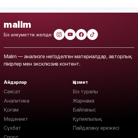
malim
Біз әлеуметтік желіде:
Malim — анализге негізделген материалдар, авторлық
пікірлер мен эксклюзив контент.
Айдарлар
Қызмет
Саясат
Біз туралы
Аналитика
Жарнама
Қоғам
Байланыс
Мәдениет
Құпиялылық
Сұхбат
Пайдалану ережесі
Спорт