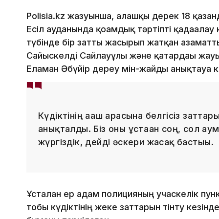
Polisia.kz жазуынша, алғашқы дерек 18 қазан
Есіл ауданында қоғамдық тәртіпті қадағалау
түбінде бір затты жасырып жатқан азаматт
Сайыскелді Сайлауұлы және қатардағы жауы
Еламан Әбүйір дереу мін-жайды анықтауға кі
Күдіктінің ағаш арасына белгісіз затта
анықталды. Біз оны ұстаған соң, сол а
жүргіздік, дейді әскери жасақ бастығы.
Ұсталған ер адам полицияның учаскелік пунк
тобы күдіктінің жеке заттарын тінту кезінде 