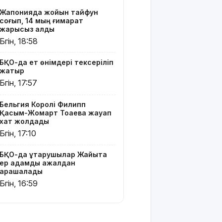
19 мың
Жапонияда жойқын тайфун
гектар
соғып, 14 мың ғимарат
аумақта
жарықсыз қалды
қарасора
Бүгін, 18:58
өседі
БҚО-да ет өнімдері тексеріліп
«Әділет»
жатыр
партиясы:
Бүгін, 17:57
Қазақстан –
зайырлы
Бельгия Королі Филипп
мемлекет,
Қасым-Жомарт Тоқаевқа жауап
ал «Заң
хат жолдады
және
Бүгін, 17:10
тәртіп»
қағидаты
баршаға
БҚО-да құтқарушылар Жайықта
ер адамды ажалдан
міндетті
арашалады
Бүгін, 16:59
Украина
Сызрань
және
Кубаньдағы