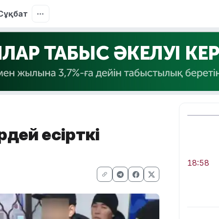
Сұқбат
ірдей есірткі
18:58