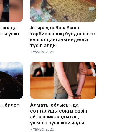
12:13
станада
Атырауда балабақша
аны үшін
тәрбиешісінің бүлдіршінге
күш қолданғаны видеоға
түсіп қалды
7 тамыз, 2026
11:54
ан билет
Алматы облысында
сотталушы соңғы сөзін
айта алмағандықтан,
үкімнің күші жойылды
7 тамыз, 2026