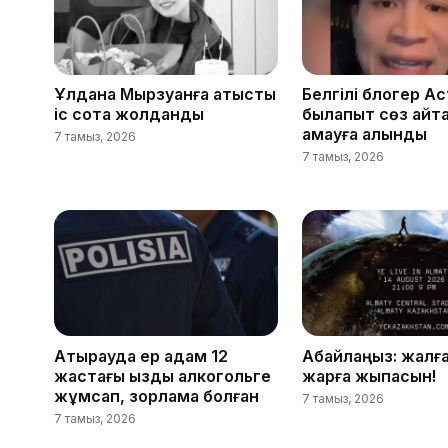
Ұлдана Мырзуанға қатысты
Белгілі блогер А
іс сотқа жолданды
былапыт сөз айтқ
қамауға алынды
7 тамыз, 2026
7 тамыз, 2026
Атырауда ер адам 12
Абайлаңыз: жалғ
жастағы қызды алкогольге
жарға жықпасын!
жұмсап, зорламақ болған
7 тамыз, 2026
7 тамыз, 2026