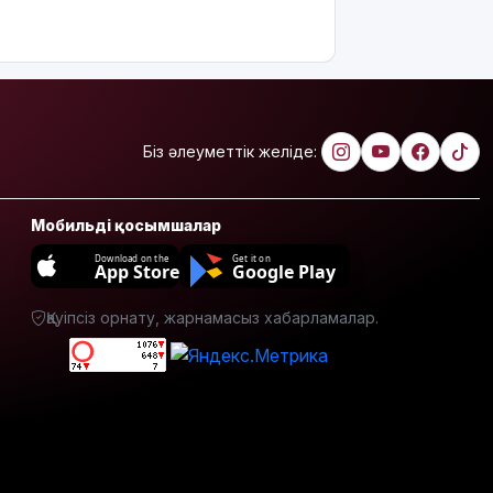
грант
ұсынылады:
Кімдер
үміткер
бола
алады?
Біз әлеуметтік желіде:
ЕО мен
Украина
АҚШ-тың
Мобильді қосымшалар
Ресейге
қарсы жаңа
Download on the
Get it on
App Store
Google Play
санкцияларын
қолдады
Қауіпсіз орнату, жарнамасыз хабарламалар.
8 тамызға
арналған
ауа райы
болжамы
Полиция
қазақстандық