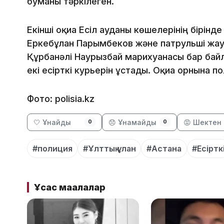
буманы тәркілеген.
Екінші оқиға Есіл ауданы көшелерінің бірінд
Еркебұлан Парымбеков және патрульші жа
Құрбанәлі Наурызбай марихуанасы бар байла
екі есірткі курьерін ұстады. Оқиға орнына 
Фото: polisia.kz
🤍 Ұнайды
😞 Ұнамайды
😡 Шектен 
0
0
#полиция
#Ұлттық ұлан
#Астана
#Есіртк
Ұқсас мақалалар