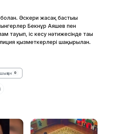
13:39
е болған. Әскери жасақ бастығы
уынгерлер Бекнұр Аяшев пен
м тауып, іс кесу нәтижесінде тағы
полиция қызметкерлері шақырылған.
13:00
шыққан
0
і
12:40