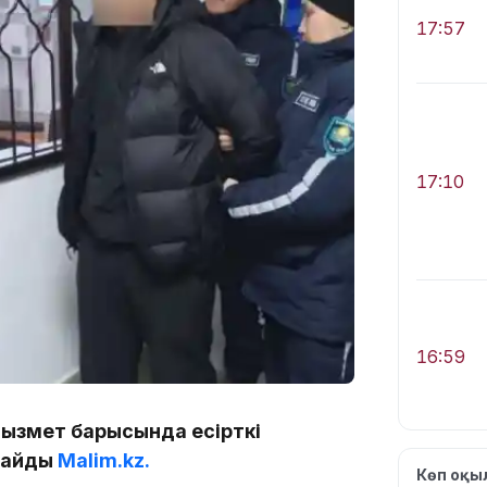
17:57
17:10
16:59
қызмет барысында есірткі
лайды
Malim.kz.
Көп оқ