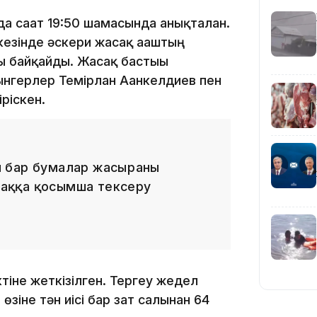
15:55
да сағат 19:50 шамасында анықталған.
 кезінде әскери жасақ ағаштың
ы байқайды. Жасақ бастығы
нгерлер Темірлан Ағанкелдиев пен
ріскен.
14:26
ры бар бумалар жасырғаны
умаққа қосымша тексеру
тіне жеткізілген. Тергеу жедел
өзіне тән иісі бар зат салынған 64