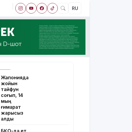
RU
Жапонияда
жойқын
тайфун
соғып, 14
мың
ғимарат
жарықсыз
қалды
БҚО-да ет