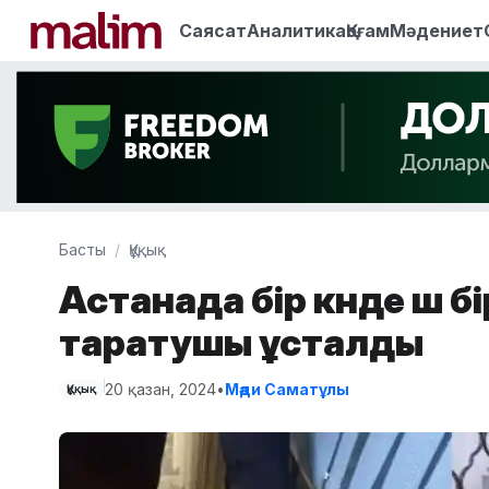
Саясат
Аналитика
Қоғам
Мәдениет
Басты
Құқық
Астанада бір күнде үш б
таратушы ұсталды
20 қазан, 2024
•
Мәди Саматұлы
Құқық