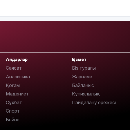
10:56
Айдарлар
Қызмет
09:36
Саясат
Біз туралы
Аналитика
Жарнама
Қоғам
Байланыс
Мәдениет
Құпиялылық
08:36
Сұхбат
Пайдалану ережесі
Спорт
Бейне