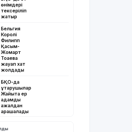
өнімдері
тексеріліп
жатыр
Бельгия
Королі
Филипп
Қасым-
Жомарт
Тоқаевқа
жауап хат
жолдады
БҚО-да
құтқарушылар
Жайықта ер
адамды
ажалдан
арашалады
Жамбыл
ылды
облысында