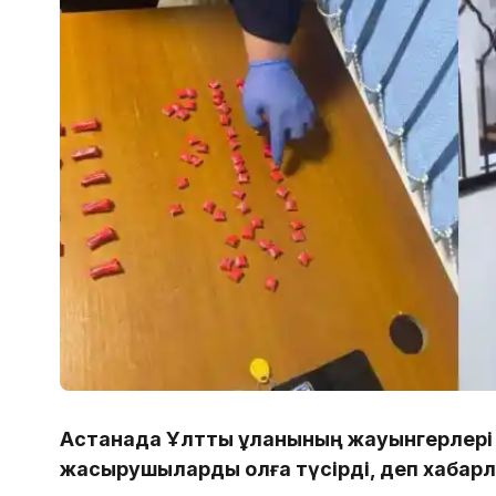
Астанада Ұлттық ұланының жауынгерлері 
жасырушыларды қолға түсірді, деп хабар