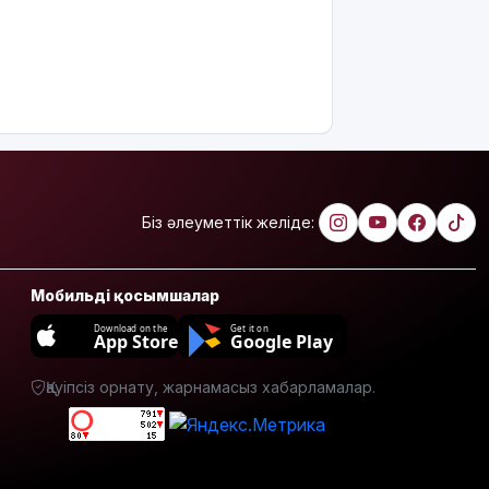
партиясы:
Қазақстан –
зайырлы
мемлекет,
ал «Заң
және
тәртіп»
қағидаты
баршаға
міндетті
Біз әлеуметтік желіде:
Украина
Сызрань
Мобильді қосымшалар
және
Кубаньдағы
Download on the
Get it on
App Store
Google Play
мұнай
өңдеу
Қауіпсіз орнату, жарнамасыз хабарламалар.
зауыттарына
дронмен
шабуыл
жасады