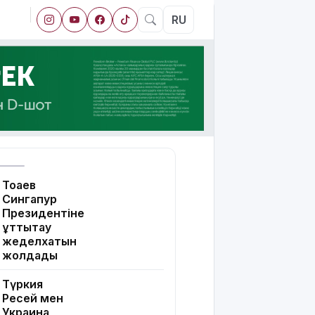
RU
Тоқаев
Сингапур
Президентіне
құттықтау
жеделхатын
жолдады
Түркия
Ресей мен
Украина