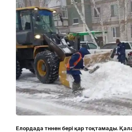
Елордада түннен бері қар тоқтамады. Қ