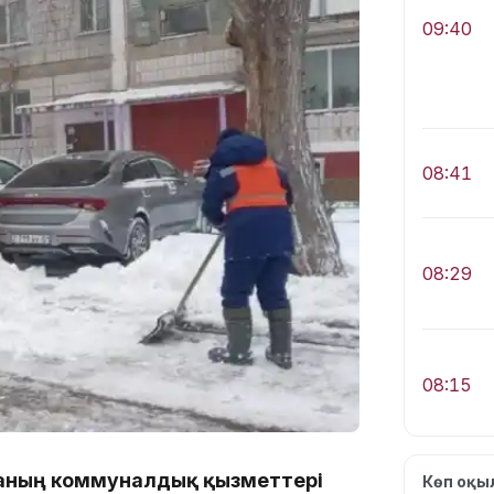
09:40
08:41
08:29
08:15
аланың коммуналдық қызметтері
Көп оқ