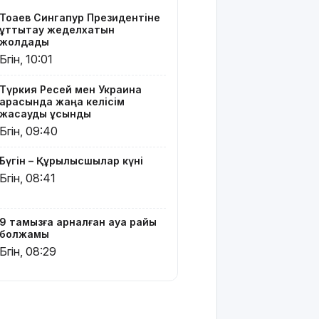
бейәдеп
Тоқаев Сингапур Президентіне
сөз:
құттықтау жеделхатын
Алматыда
жолдады
екі блогер
Бүгін, 10:01
қамауға
алынды
Түркия Ресей мен Украина
арасында жаңа келісім
Испания
жасауды ұсынды
Италиядан
Бүгін, 09:40
келетіндерге
шекаралық
Бүгін – Құрылысшылар күні
бақылау
Бүгін, 08:41
енгізді
Зеленский:
9 тамызға арналған ауа райы
АҚШ
болжамы
Украинаға
Бүгін, 08:29
ай сайын
зымыран
жеткізеді
Еліміздің