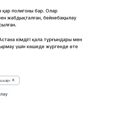
20:07
н қар полигоны бар. Олар
імен жабдықталған, бейнебақылау
сылған.
тана әкімдігі қала тұрғындары мен
ырмау үшін көшеде жүргенде өте
18:58
шыққан
0
17:57
алау