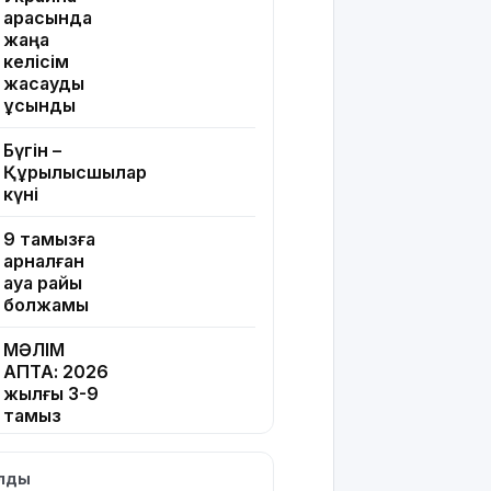
арасында
жаңа
келісім
жасауды
ұсынды
Бүгін –
Құрылысшылар
күні
9 тамызға
арналған
ауа райы
болжамы
МӘЛІМ
АПТА: 2026
жылғы 3-9
тамыз
Тікелей
ылды
эфирдегі