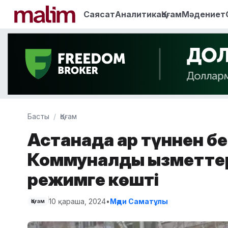
Саясат
Аналитика
Қоғам
Мәдениет
Басты
Қоғам
Астанада қар түннен бе
Коммуналдық қызметте
режимге көшті
10 қараша, 2024
•
Мәди Саматұлы
Қоғам