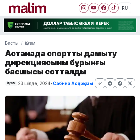
RU
Басты
Қоғам
Астанада спортты дамыту
дирекциясының бұрынғы
басшысы сотталды
23 шілде, 2024
•
Сабина Асқарқызы
Қоғам