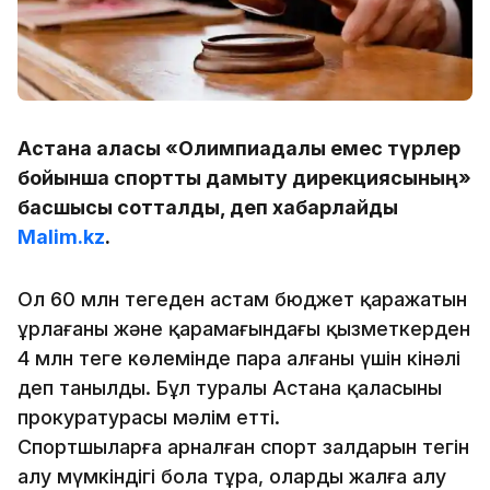
Астана қаласы «Олимпиадалық емес түрлер
бойынша спортты дамыту дирекциясының»
басшысы сотталды, деп хабарлайды
Malim.kz
.
Ол 60 млн теңгеден астам бюджет қаражатын
ұрлағаны және қарамағындағы қызметкерден
4 млн теңге көлемінде пара алғаны үшін кінәлі
деп танылды. Бұл туралы Астана қаласының
прокуратурасы мәлім етті.
Спортшыларға арналған спорт залдарын тегін
алу мүмкіндігі бола тұра, оларды жалға алу