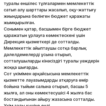
туралы еншілес тұлғалармен мемлекеттік
сатып алу шарттары жасалып, оқу-жаттығу
жиындарына бөлінген бюджет қаражаты
жымқырылған.
Сонымен қатар, басшымен бірге бюджет
қаражатын ұрлауға көмектескені үшін
Дирекция қызметкері де сотталды.
Мемлекеттік айыптаушы сотқа барлық
дәлелдемелерді ұсына отырып,
сотталушылардың кінәсіздігі туралы уәждерін
жоққа шығарды.
Сот үкімімен әрқайсысына мемлекеттік
қызметте лауазымдарды атқаруға өмір
бойына тыйым салына отырып, басшы 5
жылға, ал оның көмектесушісі 4 жылға бас
бостандығынан айыру жазасына сотталды.
Үкім заңды күшіне енді.