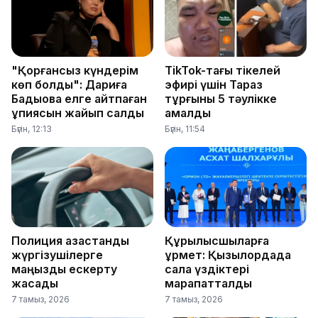
"Қорғансыз күндерім
TikTok-тағы тікелей
көп болды": Дариға
эфирі үшін Тараз
Бадықова елге айтпаған
тұрғыны 5 тәулікке
құпиясын жайып салды
қамалды
Бүгін, 12:13
Бүгін, 11:54
Полиция қазақстандық
Құрылысшыларға
жүргізушілерге
құрмет: Қызылордада
маңызды ескерту
сала үздіктері
жасады
марапатталды
7 тамыз, 2026
7 тамыз, 2026