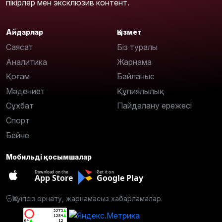
пікірлер мен эксклюзив контент.
Айдарлар
Қызмет
Саясат
Біз туралы
Аналитика
Жарнама
Қоғам
Байланыс
Мәдениет
Құпиялылық
Сұхбат
Пайдалану ережесі
Спорт
Бейне
Мобильді қосымшалар
Download on the
Get it on
App Store
Google Play
Қауіпсіз орнату, жарнамасыз хабарламалар.