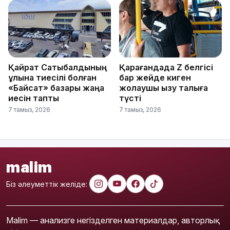
Қайрат Сатыбалдының
Қарағандада Z белгісі
ұлына тиесілі болған
бар жейде киген
«Байсат» базары жаңа
жолаушы қызу талқыға
иесін тапты
түсті
7 тамыз, 2026
7 тамыз, 2026
malim
Біз әлеуметтік желіде:
Malim — анализге негізделген материалдар, авторлық