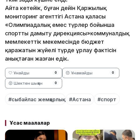
Айта кетейік, бұған дейін Қаржылық
мониторинг агенттігі Астана қаласы
«Олимпиадалық емес түрлер бойынша
спортты дамыту дирекциясы»коммуналдық
мемлекеттік мекемесінде бюджет
қаражатын жүйелі түрде ұрлау фактісін
анықтаған жазған едік.
🤍 Ұнайды
😞 Ұнамайды
0
0
😡 Шектен шыққан
0
#сыбайлас жемқорлық
#Астана
#спорт
Ұқсас мақалалар