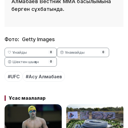
Алмабаев Вестник ММА басылымына
берген сұхбатында.
Фото: Getty Images
🤍 Ұнайды
😞 Ұнамайды
0
0
😡 Шектен шыққан
0
#UFC
#Асу Алмабаев
Ұқсас мақалалар