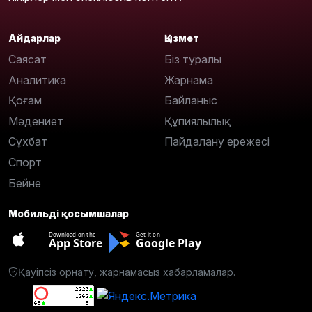
Айдарлар
Қызмет
Саясат
Біз туралы
Аналитика
Жарнама
Қоғам
Байланыс
Мәдениет
Құпиялылық
Сұхбат
Пайдалану ережесі
Спорт
Бейне
Мобильді қосымшалар
Download on the
Get it on
App Store
Google Play
Қауіпсіз орнату, жарнамасыз хабарламалар.