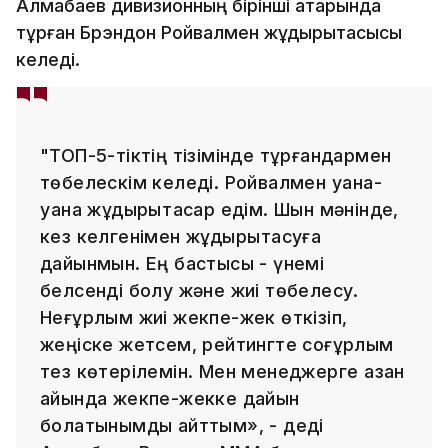
Алмабаев дивизионның бірінші қатарында
тұрған Брэндон Ройвалмен жұдырықтасқысы
келеді.
"ТОП-5-тіктің тізімінде тұрғандармен
төбелескім келеді. Ройвалмен қуана-
қуана жұдырықтасар едім. Шын мәнінде,
кез келгенімен жұдырықтасуға
дайынмын. Ең бастысы - үнемі
белсенді болу және жиі төбелесу.
Неғұрлым жиі жекпе-жек өткізіп,
жеңіске жетсем, рейтингте соғұрлым
тез көтерілемін. Мен менеджерге қазан
айында жекпе-жекке дайын
болатынымды айттым», - деді