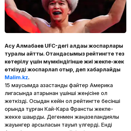
Асу Алмабаев UFC-дегі алдағы жоспарлары
туралы айтты. Отандасымыз рейтингте тез
көтерілу үшін мүмкіндігінше жиі жекпе-жек
өткізуді жоспарлап отыр, деп хабарлайды
Malim.kz
.
15 маусымда қазақстандық файтер Америка
лигасында қатарынан үшінші жеңісіне қол
жеткізді. Осыдан кейін ол рейтингте бесінші
орында тұрған Кай-Кара Франсты жекпе-
жекке шақырды. Дегенмен жаңазеландиялық
жауынгер қарсыласын тауып үлгерді. Енді