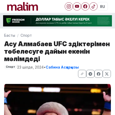
RU
Басты
Спорт
Асу Алмабаев UFC үздіктерімен
төбелесуге дайын екенін
мәлімдеді
23 шілде, 2024
•
Сабина Асқарқызы
Спорт