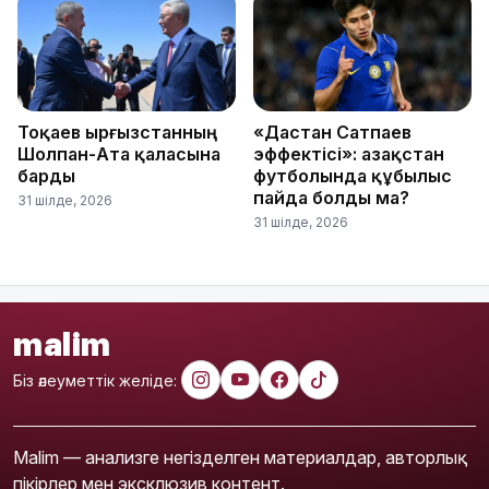
Тоқаев Қырғызстанның
«Дастан Сатпаев
Шолпан-Ата қаласына
эффектісі»: Қазақстан
барды
футболында құбылыс
пайда болды ма?
31 шілде, 2026
31 шілде, 2026
malim
Біз әлеуметтік желіде:
Malim — анализге негізделген материалдар, авторлық
пікірлер мен эксклюзив контент.